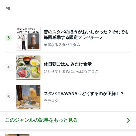
スタバ TEAVANA♡どうするのが正解！？
5
ラテログ
このジャンルの記事をもっと見る
神がかってる掃除機
Amebaトピックス
18時間前
だいたの夫 後から本心言う息子
Amebaトピックス
2日前
52歳で挑戦したけどダメだった仕事
Amebaトピックス
1日前