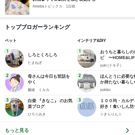
Amebaトピックス
1日前
トップブロガーランキング
ペット
インテリア&DIY
1
1
おうちと暮らしの
しろとくろしろ
ピ 〜HOME&LI
たまねぎ
yuki (ドキ子）
2
2
母さんは今日も世話を
ほんとうに必要な
やく
か持たない暮らし
ep Life Simple
藤緒 ミルカ
yukiko
ンテリアのきろく
3
3
白柴 『きなこ』 のお気
１００均・カルデ
楽ブログ
好き！食いしん坊
らりん☆のブログ
ひろ☆みき
☆きらりん☆
もっと見る