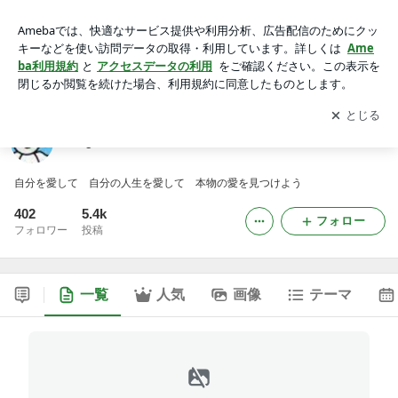
Angela lalaのメッセージ＊天使のこころ＊
アプリをダウンロードして
ブログの更新通知
を受け取りまし
開く
ょう。
Angela lalaのメッセージ＊天使のこころ＊
自分を愛して 自分の人生を愛して 本物の愛を見つけよう
402
5.4k
フォロー
フォロワー
投稿
一覧
人気
画像
テーマ