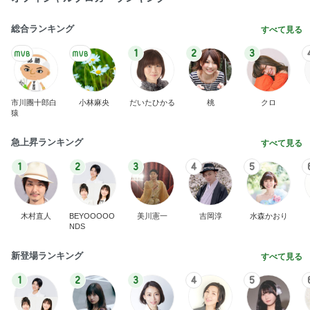
総合ランキング
すべて見る
1
2
3
市川團十郎白
小林麻央
だいたひかる
桃
クロ
猿
急上昇ランキング
すべて見る
1
2
3
4
5
木村直人
BEYOOOOO
美川憲一
吉岡淳
水森かおり
NDS
新登場ランキング
すべて見る
1
2
3
4
5