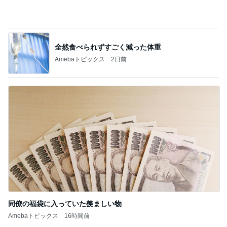
同僚の福袋に入っていた羨ましい物
Amebaトピックス
16時間前
記事を読む
掃除しやすい環境が整った収納場所
Amebaトピックス
1日前
ジャンル人気記事ランキング
スイーツ・デザートマニア
【富山旅】二日目は登山と打ち上げ！
1