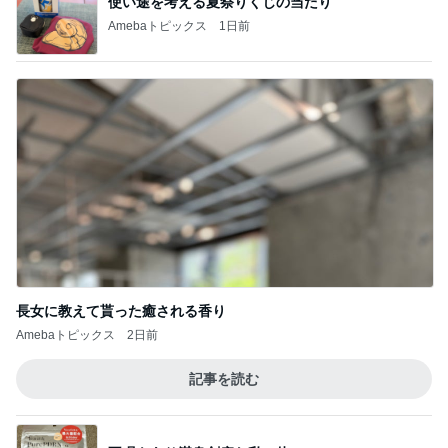
不眠もあり満身創痍な私の体
Amebaトピックス
11時間前
旦那が爆笑した毎日のトマハラ
Amebaトピックス
2日前
アレク 妹タマラと金魚すくい
Amebaトピックス
2日前