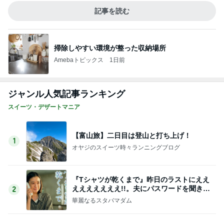
オヤジのスイーツ時々ランニングブログ
『Tシャツが乾くまで』昨日のラストにええ
えええええええ!!。夫にパスワードを聞きま
2
した
華麗なるスタバマダム
昔のスタバのほうがおいしかった？それでも
毎回感動する限定フラペチーノ
3
華麗なるスタバマダム
休日朝ごはん みたけ食堂
4
ひとりでもまめにがんばるブログ