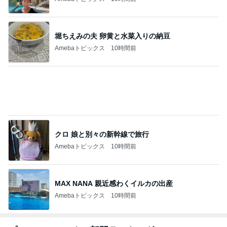
Amebaトピックス
2日前
芸能人・有名人ブログ TOPへ
オフィシャルブロガーランキング
総合ランキング
すべて見る
1
2
3
市川團十郎白
小林麻央
だいたひかる
桃
クロ
猿
急上昇ランキング
すべて見る
1
2
3
4
5