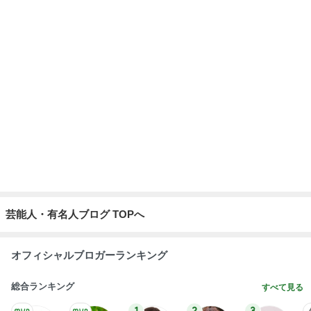
顔を合わせれば暴言ばかりの高3娘
Amebaトピックス
17時間前
我が家のクレーンゲームの戦利品
Amebaトピックス
1日前
記事を読む