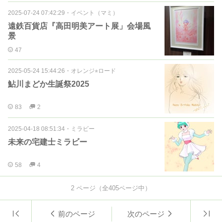
2025-07-24 07:42:29
・
イベント（マミ）
遠鉄百貨店『高田明美アート展」会場風
景
47
2025-05-24 15:44:26
・
オレンジ⭐︎ロード
鮎川まどか生誕祭2025
83
2
2025-04-18 08:51:34
・
ミラビー
未来の宅建士ミラビー
58
4
2
ページ（全
405
ページ中）
前のページ
次のページ