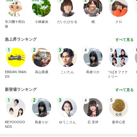
丸亀で食べた計1380円の昼食
Amebaトピックス
1日前
趣味で育てたメロンのいいかんじ
Amebaトピックス
2日前
モト冬樹 愛犬の可愛い幸せそうな寝顔
Amebaトピックス
1日前
履き物にうるさい娘が選んだサンダル
Amebaトピックス
1日前