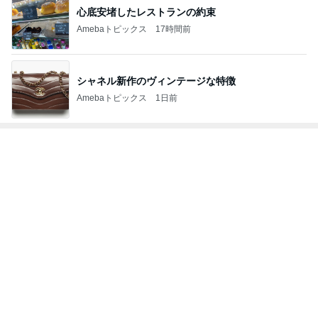
クロ 娘と別々の新幹線で旅行
Amebaトピックス
10時間前
MAX NANA 親近感わくイルカの出産
Amebaトピックス
10時間前
プロフェッショナル部門ランキング
大鈴佳花
小泉貴之
こいたん
尼子勝紀
キャシー中島
もっと見る