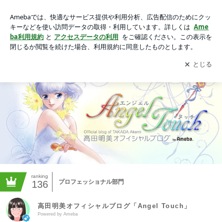
高田明美オフィシャルブログ「Angel Touch」Powered by Am
eba -2ページ目
アプリをダウンロードして
ブログの更新通知
を受け取りまし
開く
ょう。
ranking
プロフェッショナル部門
136
高田明美オフィシャルブログ「Angel Touch」
Powered by Ameba