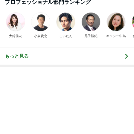
EBiDAN 39&Ki
高山善廣
こいたん
島倉りか
つばきファク
DS
トリー
新登場ランキング
すべて見る
1
2
3
4
5
BEYOOOOO
島倉りか
ゆうこりん
石 安伊
蒼井心音
NDS
Ameba殿堂入りブログ
北斗晶
中川翔子
辻希美