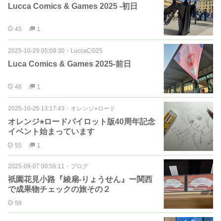
Lucca Comics & Games 2025 -初日
45
1
2025-10-29 05:09:30
・
LuccaCG25
Luca Comics & Games 2025-前日
46
1
2025-10-25 13:17:43
・
オレンジ⭐︎ロード
オレンジ⭐︎ロードパイロット版40周年記念
イベント始まっています
55
1
2025-09-07 00:56:11
・
ブログ
祇園花見小路『綾扇-りょうせん』ー関西
で成果物チェックの旅その２
59