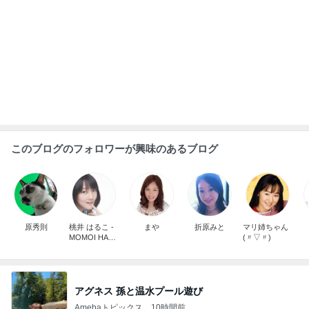
パパが瞬食した赤魚の煮付け
Amebaトピックス
2日前
超美味しかったしゃぶしゃぶ会
Amebaトピックス
2日前
麺をあまり好んで食べない理由に納得
Amebaトピックス
2日前
だいた 4歳夏に向け体力温存中