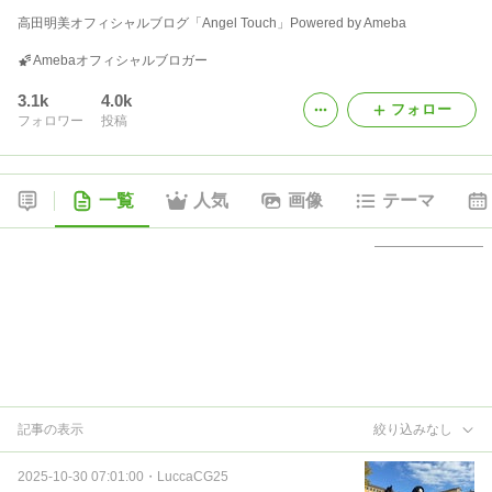
高田明美オフィシャルブログ「Angel Touch」Powered by Ameba
Amebaオフィシャルブロガー
3.1k
4.0k
フォロー
フォロワー
投稿
一覧
人気
画像
テーマ
記事の表示
絞り込みなし
2025-10-30 07:01:00
・
LuccaCG25