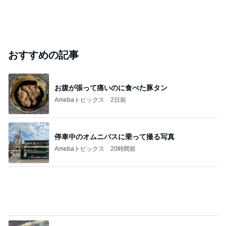
シャネル新作のヴィンテージな特徴
Amebaトピックス
1日前
このブログのフォロワーが興味のあるブログ
原秀則
桃井 はるこ -
まや
折原みと
マリ姉ちゃん
MOMOI HAR
(〃▽〃)
UKO
アグネス 孫と温水プール遊び
Amebaトピックス
10時間前
堀ちえみの夫 卵黄と水菜入りの納豆
Amebaトピックス
10時間前