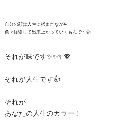
自分の顔は人生に揉まれながら
色々経験して出来上がっていくもんです👍
それが味です✨✨✨💖
それが人生です👍
それが
あなたの人生のカラー！