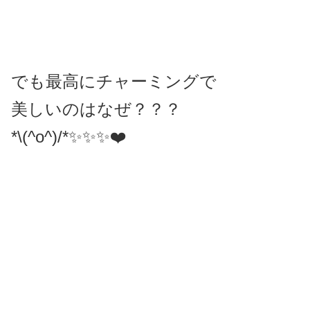
でも最高にチャーミングで
美しいのはなぜ？？？
*\(^o^)/*✨✨✨❤️