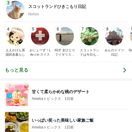
3
スコットランドひきこもり日記
Norizo
4
5
6
7
8
ええかげん英
おじょーず！L
60才 女ひとり
スコットラン
みんのドイツ
Si
国田舎暮らし
ife☆in スイス
でイギリスに
ドは今日も曇
日記
移住
り空
もっと見る
甘くて柔らかめな桃のデザート
Amebaトピックス
1日前
いっぱい笑った美味しい家族ご飯
Amebaトピックス
1日前