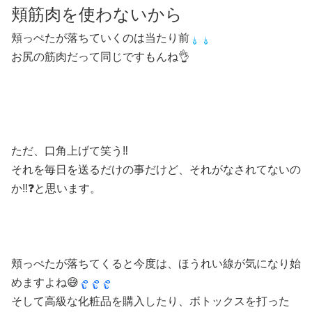
頬筋肉を使わないから
頬っぺたが落ちていくのは当たり前
お尻の筋肉だって同じですもんね👌
ただ、口角上げて笑う‼️
それを毎日を送るだけの事だけど、それがなされてないの
か‼️❓と思います。
頬っぺたが落ちてくると今度は、ほうれい線が気になり始
めますよね😅
そして高級な化粧品を購入したり、ボトックスを打った