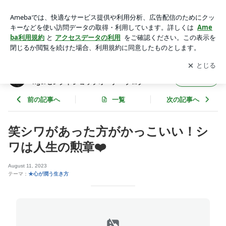
笑シワがあった方がかっこいい！シワは人生の勲章❤️ | 日仏往
復30年 「好きを仕事に生きる人生」Angelセレクトショップオ
アプリをダウンロードして
ブログの更新通知
を受け取りまし
開く
ーナーブログ
ょう。
日仏往復30年 「好きを仕事に生きる人生」A
フォロー
ngelセレクトショップオーナーブログ
前の記事へ
一覧
次の記事へ
笑シワがあった方がかっこいい！シ
ワは人生の勲章❤️
August 11, 2023
テーマ：
★心が潤う生き方