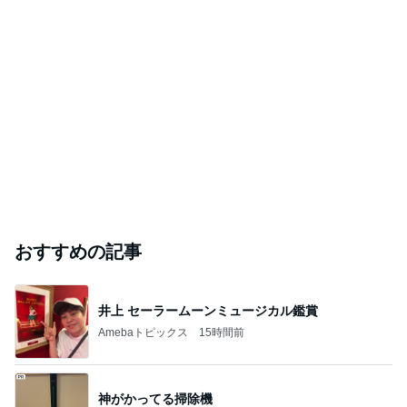
おすすめの記事
井上 セーラームーンミュージカル鑑賞
Amebaトピックス
15時間前
神がかってる掃除機