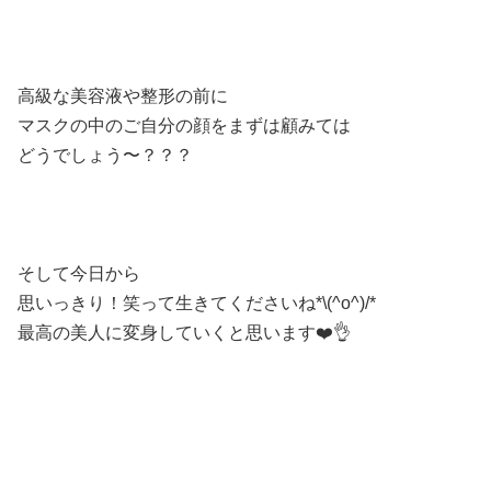
高級な美容液や整形の前に
マスクの中のご自分の顔をまずは顧みては
どうでしょう〜？？？
そして今日から
思いっきり！笑って生きてくださいね*\(^o^)/*
最高の美人に変身していくと思います❤️👌