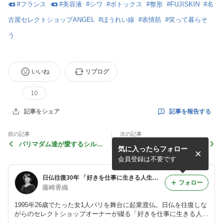
#
フランス
#
美容液
#
シワ
#
ボトックス
#
整形
#
FUJISKIN
#
名
古屋セレクトショップANGEL
#
ほうれい線
#
表情筋
#
笑って暮らそ
う
いいね
リブログ
10
記事を報告する
記事をシェア
前の記事
次の記事
パリマダム達が愛するシルク
パリジェンヌも憧れる‼️南仏
気に入ったらフォロー
より価値がある素材‼️❓
プロヴァンスマダムのファッ
ションとは？？
会員登録は不要です
日仏往復30年 「好きを仕事に生きる人生」Angelセレクトショップオーナーブログ
フォロー
藤崎香織
1995年26歳でたった女1人パリを舞台に起業渡仏。日仏を往復しな
がらのセレクトショップオーナーが綴る「好きを仕事に生きる人
生」 パリマダムに学んだ自由にありのままに、夢とロマンを持っ