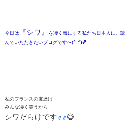
『シワ』
今日は
を
凄く気にする私たち日本人に、
読
んでいただきたいブログです〜(^｡^)💕
私のフランスの友達は
みんな凄く笑うから
シワだらけです
😅