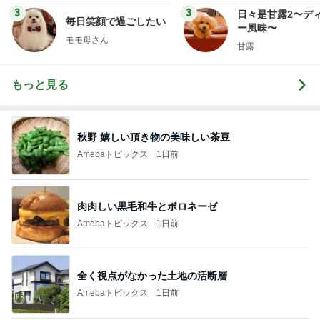
3
3
日々是甘露2〜デ
毎日笑顔で過ごしたい
ー風味〜
モモ母さん
甘露
もっと見る
秋野 嬉しい頂き物の美味しい茶豆
Amebaトピックス
1日前
肉肉しい黒毛和牛とボロネーゼ
Amebaトピックス
1日前
全く視点がなかった土地の活断層
Amebaトピックス
1日前