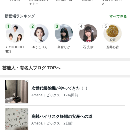
エミコ
A
新登場ランキング
すべて見る
1
2
3
4
5
BEYOOOOO
ゆうこりん
島倉りか
石 安伊
蒼井心音
NDS
芸能人・有名人ブログ TOPへ
次世代掃除機がやってきた！！
Amebaトピックス
12時間前
高齢ハイリスク妊婦の安産への道
Amebaトピックス
2日前