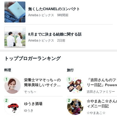
無くしたCHANELのコンパクト
Amebaトピックス
9時間前
8月までに決まる結婚に関する話
Amebaトピックス
2日前
トップブロガーランキング
料理
旅行
1
1
栄養士ママそっち～の
「吉田さんちのフ
簡単美味しいサイクル
リー日記」Powere
献立
y Ameba 吉田さ
そっち～
吉田さんファミリー
ミリーオフィシャ
ログ
2
2
☆やまあこ☆さん
ゆうき酒場
ィズニー日記
ゆうき
☆やまあこ☆