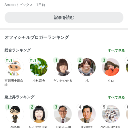
Amebaトピックス
1日前
記事を読む
オフィシャルブロガーランキング
総合ランキング
すべて見る
1
2
3
市川團十郎白
小林麻央
だいたひかる
桃
クロ
猿
急上昇ランキング
すべて見る
1
2
3
4
5
AKB48
たんぽぽ川村
北村総一朗
北別府学
OCHA NORM