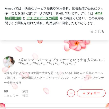
3児のママ パーティプランナーという生き方♡o｡+..:*♡o｡+..:*
♡o｡+..:*♡o｡+..:*♡o｡+..:*
アプリをダウンロードして
ブログの更新通知
を受け取りまし
開く
ょう。
3児のママ パーティプランナーという生き方♡o｡+..:
*♡o｡+..:*♡o｡+..:*♡o｡+..:*♡o｡+..:*
花束を渡すようにコロナ禍で大変な思いをしている妊婦さんに笑顔のエール
を贈ろう。 一般社団法人ベビーシャワージャパン ベビーシャワープランナ
ー小松さゆり
60
283
フォロー
フォロワー
投稿