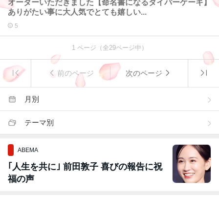
オーダーいただきました【命名書になるダイパーケーキ】
ありがたい事に大人気でとても嬉しい...
5
1
ページ（全
29
ページ中）
前のページ
次のページ
月別
テーマ別
ABEMA
｢人生を共に｣ 前田敦子 喜びの報告に祝
福の声