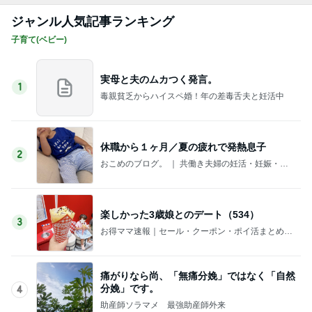
ジャンル人気記事ランキング
子育て(ベビー)
実母と夫のムカつく発言。
1
毒親貧乏からハイスペ婚！年の差毒舌夫と妊活中
休職から１ヶ月／夏の疲れで発熱息子
2
おこめのブログ。 ｜ 共働き夫婦の妊活・妊娠・子
育て
楽しかった3歳娘とのデート（534）
3
お得ママ速報｜セール・クーポン・ポイ活まとめブ
ログ
痛がりなら尚、「無痛分娩」ではなく「自然
分娩」です。
4
助産師ソラマメ 最強助産師外来