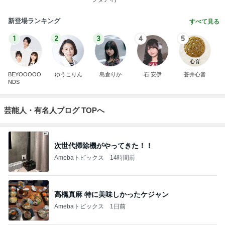
新登場ランキング
すべて見る
1
2
3
4
5
BEYOOOOO
ゆうこりん
島倉りか
石 安伊
蒼井心音
NDS
芸能人・有名人ブログ TOPへ
次世代掃除機がやってきた！！
Amebaトピックス
14時間前
高橋真麻 特に美味しかったケジャン
Amebaトピックス
1日前