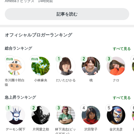
Amebaトピックス
14時間前
記事を読む
オフィシャルブロガーランキング
総合ランキング
すべて見る
1
2
3
市川團十郎白
小林麻央
だいたひかる
桃
クロ
猿
急上昇ランキング
すべて見る
1
2
3
4
5
デーモン閣下
片岡愛之助
林下清志(ビッ
沢田聖子
金沢克彦
グダディ)