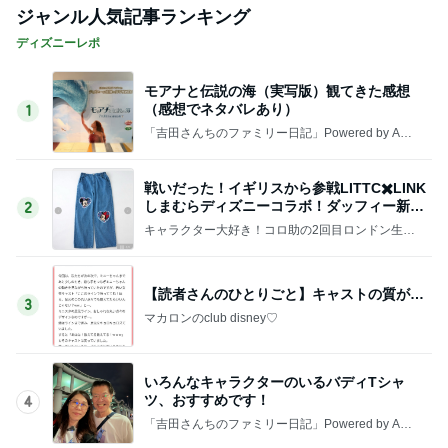
ジャンル人気記事ランキング
ディズニーレポ
モアナと伝説の海（実写版）観てきた感想
（感想でネタバレあり）
1
「吉田さんちのファミリー日記」Powered by Ame
ba 吉田さんファミリーオフィシャルブログ
戦いだった！イギリスから参戦LITTC✖️LINK
しまむらディズニーコラボ！ダッフィー新商
2
品の話
キャラクター大好き！コロ助の2回目ロンドン生活
にっき★
【読者さんのひとりごと】キャストの質が…
3
マカロンのclub disney♡
いろんなキャラクターのいるバディTシャ
ツ、おすすめです！
4
「吉田さんちのファミリー日記」Powered by Ame
ba 吉田さんファミリーオフィシャルブログ