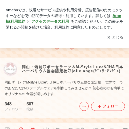
岡山・備前♡ポーセラーツ＆M-Style Luxe&JHA日本ハーバリ
ウム協会認定校♡jolie ange(ｼﾞｮﾘｰｱﾝｼﾞｭ)
アプリをダウンロードして
ブログの更新通知
を受け取りまし
開く
ょう。
岡山・備前♡ポーセラーツ＆M-Style Luxe&JHA日本
ハーバリウム協会認定校♡jolie ange(ｼﾞｮﾘｰｱﾝｼﾞｭ)
岡山 ﾎﾟｰｾﾗｰﾂ♡M-style Luxe♡JHA日本ハーバリウム協会認定校 世界で一つ
のあなただけの テーブルウェアを制作してみませんか？ 初心者の方も簡単に
オリジナルの 食器が楽しめます
348
507
フォロー
フォロワー
投稿