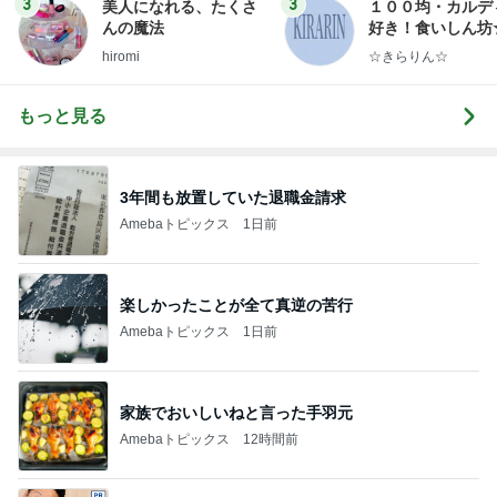
3
3
美人になれる、たくさ
１００均・カルデ
んの魔法
好き！食いしん坊
らりん☆のブログ
hiromi
☆きらりん☆
もっと見る
3年間も放置していた退職金請求
Amebaトピックス
1日前
楽しかったことが全て真逆の苦行
Amebaトピックス
1日前
家族でおいしいねと言った手羽元
Amebaトピックス
12時間前