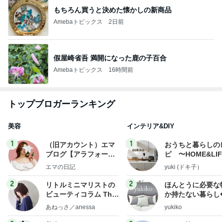
もちろん買うと決めた懐かしの新商品
Amebaトピックス
2日前
假屋崎省吾 満開になった鹿の子百合
Amebaトピックス
16時間前
トップブロガーランキング
美容
インテリア&DIY
1
1
（旧アカウント）エマ
おうちと暮らしの
ブログ【アラフォー会
ピ 〜HOME&LI
社売却セカンドライ
エマの日記
yuki (ドキ子）
フ】
2
2
リトルミニマリストの
ほんとうに必要な
ビューティコラム The
か持たない暮らし
little minimalist's bea
ep Life Simple
あねっさ／anessa
yukiko
uty colum
ンテリアのきろく