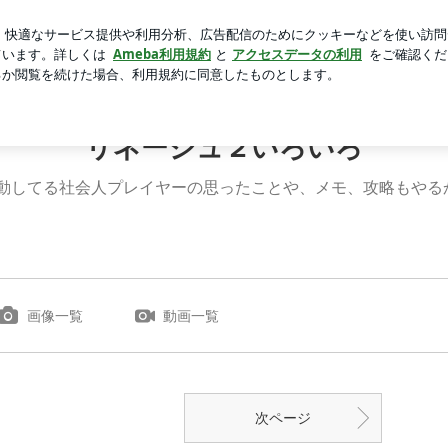
の大きな買い物
芸能人ブログ
人気ブログ
新規登録
ロ
リネージュ２いろいろ
活動してる社会人プレイヤーの思ったことや、メモ、攻略もやる
画像一覧
動画一覧
次ページ