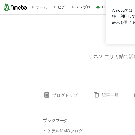
K18とダイヤモンド
ホーム
ピグ
アメブロ
リネージュ２いろいろ
リネ２ エリカ鯖で
ブログトップ
記事一覧
ブックマーク
イケテルMMOブログ