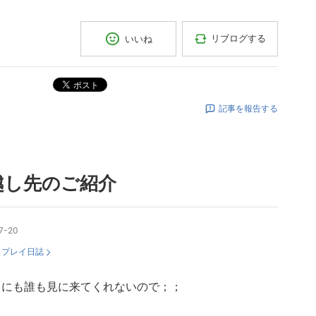
リブログする
いいね
ポスト
記事を報告する
越し先のご紹介
7-20
：
プレイ日誌
りにも誰も見に来てくれないので；；