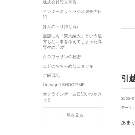
株式会社設立宣言
インターネットラジオ局長の日
記
ほんの～り独り言♪
無謀にも『東大編入』という途
方もない事を考えてしまった高
専生のﾌﾞﾛｸﾞ
クロワッサンの秘密
エドのおちゃめなニョッキ
ご飯日記
引
LineageII SHOOT!ME!
オンラインゲーム日記いつかき
2005-0
っと
テーマ
一覧を見る
あま