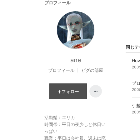
プロフィール
同じテ
ane
How
200
プロフィール
ピグの部屋
ブ
200
フォロー
引
200
活動鯖：エリカ
時間帯：平日の夜少しと休日い
っぱい
職業：平日は会社員、週末は廃