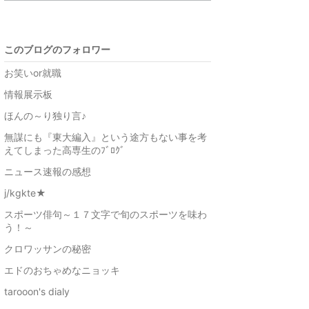
このブログのフォロワー
お笑いor就職
情報展示板
ほんの～り独り言♪
無謀にも『東大編入』という途方もない事を考
えてしまった高専生のﾌﾞﾛｸﾞ
ニュース速報の感想
j/kgkte★
スポーツ俳句～１７文字で旬のスポーツを味わ
う！～
クロワッサンの秘密
エドのおちゃめなニョッキ
tarooon's dialy