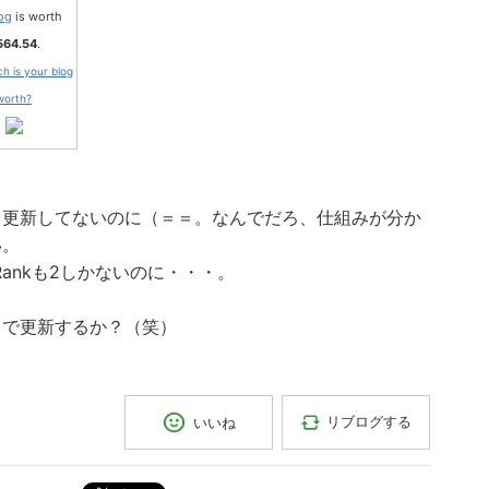
og
is worth
564.54
.
 is your blog
worth?
月更新してないのに（＝＝。なんでだろ、仕組みが分か
い。
eRankも2しかないのに・・・。
ちで更新するか？（笑）
リブログする
いいね