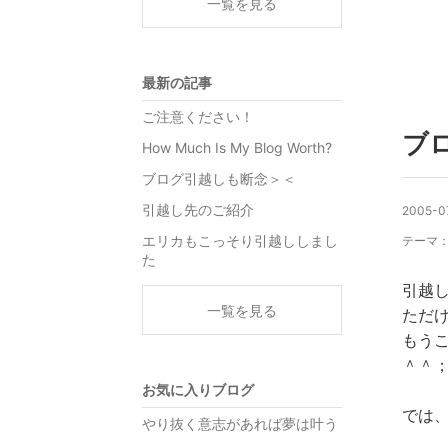
一覧を見る
最新の記事
ご注意ください！
ブ
How Much Is My Blog Worth?
ブログ引越しも断念＞＜
引越し先のご紹介
2005-0
エリカもこっそり引越ししまし
テーマ
た
引越
一覧を見る
ただ
もう
＾＾
お気に入りブログ
では、
やり抜く意志があれば夢は叶う