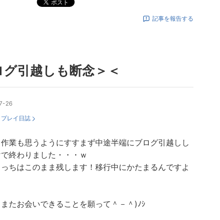
ポスト
記事を報告する
ログ引越しも断念＞＜
7-26
：
プレイ日誌
し作業も思うようにすすまず中途半端にブログ引越しし
けで終わりました・・・ｗ
こっちはこのまま残します！移行中にかたまるんですよ
；
またお会いできることを願って＾－＾)ﾉｼ