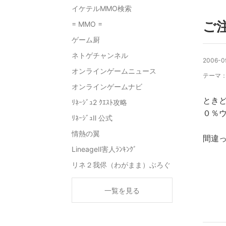
イケテルMMO検索
ご
= MMO =
ゲーム厨
ネトゲチャンネル
2006-0
オンラインゲームニュース
テーマ
オンラインゲームナビ
ときど
ﾘﾈｰｼﾞｭ2 ｸｴｽﾄ攻略
０％
ﾘﾈｰｼﾞｭⅡ 公式
情熱の翼
間違
LineageⅡ害人ﾗﾝｷﾝｸﾞ
リネ２我侭（わがまま）ぶろぐ
一覧を見る