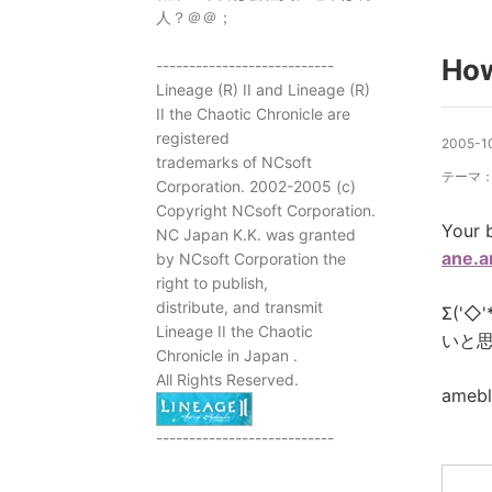
人？＠＠；
How
---------------------------
Lineage (R) II and Lineage (R)
II the Chaotic Chronicle are
registered
2005-1
trademarks of NCsoft
テーマ
Corporation. 2002-2005 (c)
Copyright NCsoft Corporation.
Your 
NC Japan K.K. was granted
ane.a
by NCsoft Corporation the
right to publish,
distribute, and transmit
Σ('
Lineage II the Chaotic
いと思
Chronicle in Japan .
All Rights Reserved.
ame
---------------------------