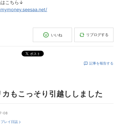
先はこちら↓
//mymoney.seesaa.net/
リブログする
いいね
ポスト
記事を報告する
リカもこっそり引越ししました
7-08
：
プレイ日誌