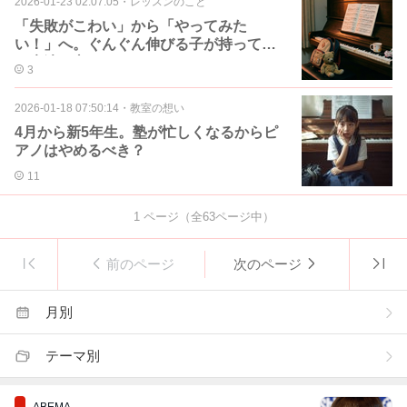
2026-01-23 02:07:05
・
レッスンのこと
「失敗がこわい」から「やってみた
い！」へ。ぐんぐん伸びる子が持ってい
る魔法の心
3
2026-01-18 07:50:14
・
教室の想い
4月から新5年生。塾が忙しくなるからピ
アノはやめるべき？
11
1
ページ（全
63
ページ中）
前のページ
次のページ
月別
テーマ別
ABEMA