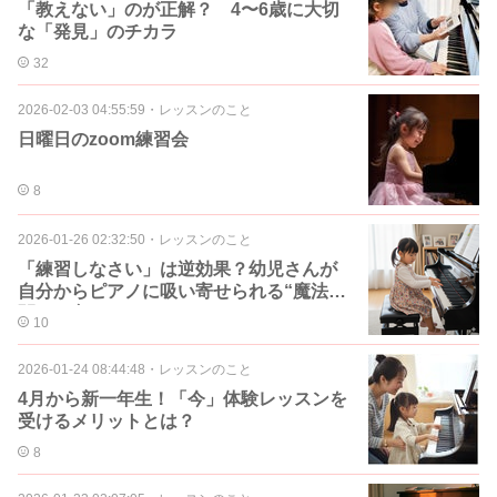
「教えない」のが正解？ 4〜6歳に大切
な「発見」のチカラ
32
2026-02-03 04:55:59
・
レッスンのこと
日曜日のzoom練習会
8
2026-01-26 02:32:50
・
レッスンのこと
「練習しなさい」は逆効果？幼児さんが
自分からピアノに吸い寄せられる“魔法の
関わり方”
10
2026-01-24 08:44:48
・
レッスンのこと
4月から新一年生！「今」体験レッスンを
受けるメリットとは？
8