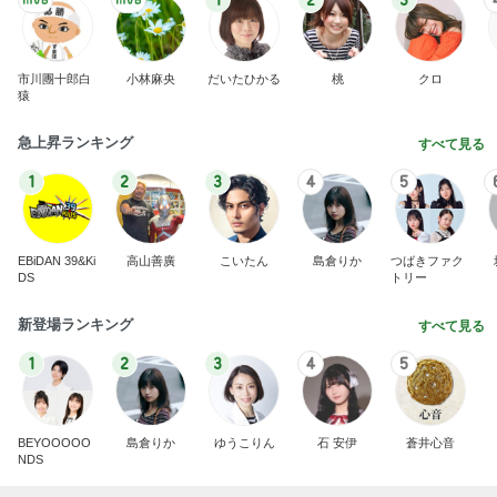
市川團十郎白
小林麻央
だいたひかる
桃
クロ
猿
急上昇ランキング
すべて見る
1
2
3
4
5
EBiDAN 39&Ki
高山善廣
こいたん
島倉りか
つばきファク
DS
トリー
新登場ランキング
すべて見る
1
2
3
4
5
BEYOOOOO
島倉りか
ゆうこりん
石 安伊
蒼井心音
NDS