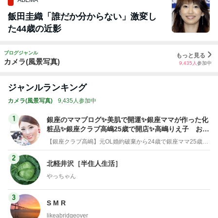
飯田圭織「誰だか分からない」激変し
た44歳の近影
ブログジャンル
もっと見る
カメラ(風景写真)
9,435
人
参加中
ジャンルランキング
カメラ(風景写真)
9,435人参加中
1
銀座のママブログ✨美肌で開運✨銀座ママが作った化
粧品✨銀座クラブ高嶋25歳で開店✨高嶋りえ子 お着
物でエルメス バーキン コーデ
【銀座クラブ高嶋】元OL婚約破棄から24歳で銀座ママ25歳でオーナーママ銀座 美肌で開運♡パワースポット巡り高嶋りえ子ブログ
2
北軽井沢［半住人生活］
やっちゃん
3
S M R
likeabridgeover