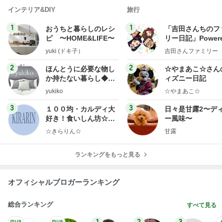
インテリア&DIY
旅行
1
1
おうちと暮らしのレシ
「吉田さんちのフ
ピ 〜HOME&LIFE〜
リー日記」Powere
y Ameba 吉田さ
yuki (ドキ子）
吉田さんファミリー
ミリーオフィシャ
ログ
2
2
ほんとうに必要な物し
☆やまあこ☆さん
か持たない暮らし◆Ke
ィズニー日記
ep Life Simple◆〜イ
yukiko
☆やまあこ☆
ンテリアのきろく〜
3
3
１００均・カルディ大
日々是甘露2〜デ
好き！食いしん坊☆き
ー風味〜
らりん☆のブログ
☆きらりん☆
甘露
ランキングをもっと見る
オフィシャルブロガーランキング
総合ランキング
すべて見る
1
2
3