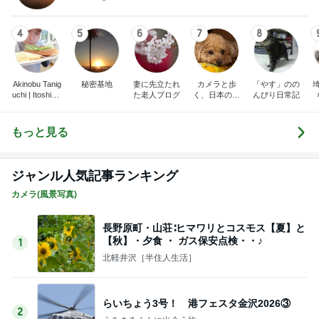
4
5
6
7
8
Akinobu Tanig
秘密基地
妻に先立たれ
カメラと歩
「やす」のの
uchi | Itoshima
た老人ブログ
く、日本の風
んびり日常記
Landscape Ph
景スナップ紀
otographer
行
もっと見る
ジャンル人気記事ランキング
カメラ(風景写真)
長野原町・山荘∶ヒマワリとコスモス【夏】と
【秋】・夕食 ・ ガス保安点検・・♪
1
北軽井沢［半住人生活］
らいちょう3号！ 港フェスタ金沢2026③
2