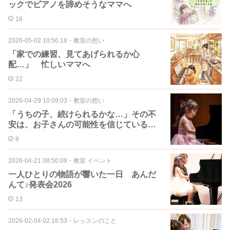
ックでピアノを諦めそうなママへ
16
2026-05-02 10:56:18
・
教室の想い
「家での練習、見てあげられるか心
配…」 忙しいママへ
22
2026-04-29 10:09:03
・
教室の想い
「うちの子、続けられるかな…」その不
安は、お子さんの可能性を信じている証
拠です
8
2026-04-21 08:50:09
・
教室 イベント
一人ひとりの物語が響いた一日 あんだ
んて♪発表会2026
13
2026-02-04 02:16:53
・
レッスンのこと