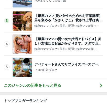
うみまるくんに出会う旅
【銀座のママ 賢い女性のためのお言葉講座】
男を褒める「かきくけこ」 愛され上手は褒め
3
方上手
銀座のママブログ✨美肌で開運✨銀座ママが作った
化粧品✨銀座クラブ高嶋25歳で開店✨高嶋りえ子
お着物でエルメス バーキン コーデ
【銀座のママの賢い女の婚活アドバイス】美
しい女性ほどお金がかかります。タダで出会
4
えると思うなよ
銀座のママブログ✨美肌で開運✨銀座ママが作った
化粧品✨銀座クラブ高嶋25歳で開店✨高嶋りえ子
お着物でエルメス バーキン コーデ
アペティートさんでサプライズバースデー♪
5
ヒロの日常ブログ
このジャンルの記事をもっと見る
トップブロガーランキング