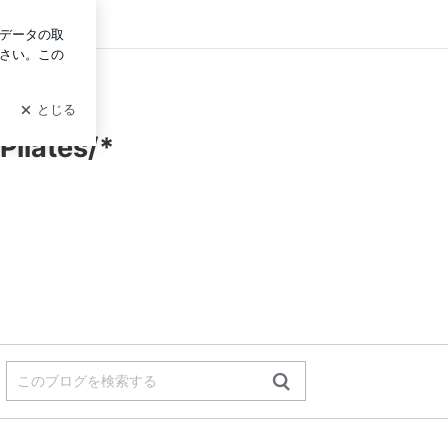
グイン
ates/*