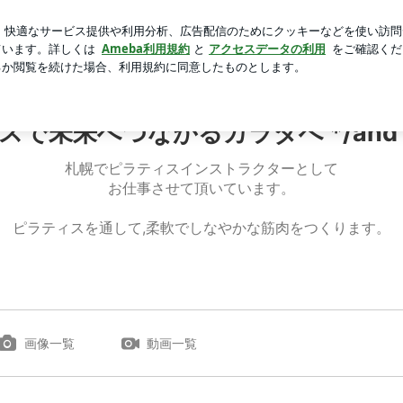
た大きな誤解
芸能人ブログ
人気ブログ
新規登録
ロ
で未来へつながるカラダへ */and Pil
札幌でピラティスインストラクターとして
お仕事させて頂いています。
ピラティスを通して,柔軟でしなやかな筋肉をつくります。
画像一覧
動画一覧