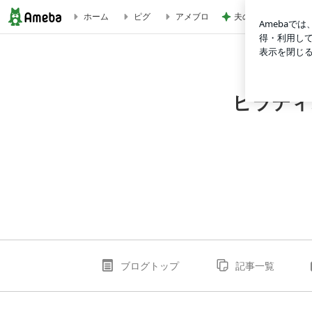
夫の説明不足が招い
ホーム
ピグ
アメブロ
ピラティスで未来へつながるカラダへ */and Pilates/*
ピラティス
ブログトップ
記事一覧