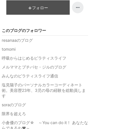
フォロー
このブログのフォロワー
resanaaのブログ
tomomi
呼吸からはじめるピラティスライフ
メルママとプチバセ・ジルのブログ
みんなのピラティスライフ通信
塩見陽子のパーソナルカラーコーディネート
術。美容歴23年、3児の母の経験を総動員しま
す
soraのブログ
限界を超えろ
小倉優のブログ☆ ～You can do it！ あなたな
らできるわ♥～