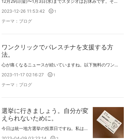
12月29日(金)〜1月3日(水)までスタジオはお休みです。その間にお問合せなどメールを頂いた場合は1月4日以降に順次お返事をさせて頂きます。年の瀬が近づくと街の中も空気も少しゆったり流れる感じがしますね。インフルエンザの流行とコロナもまた感染者が増えているようです。 どうぞみなさま安全にあたたかくしてお過ごしください。
2023-12-26 11:53:42
1
テーマ：
ブログ
ワンクリックでパレスチナを支援する方
法。
心が痛くなるニュースが続いていますね。以下無料のワンクリック支援です。1日1回ワンクリックでスポンサーからの寄付が生まれる仕組みです。パレスチナ、子ども、女性、貧困、難民、環境支援があります。それぞれ1日1回、クリックできるようになっています。(無料です)Thank you for helping the environment | arab.orgDoing good was never this easy! Every click helps fund those in need - no cash, no credit card, no registration and for free!arab.org寒くなって体が冷えると気持ちもふさぎがちになりますね。朝起きたらまずお白湯を飲んで腸を温めています。みなさまもどうぞ暖かくしてお過ごしください。
2023-11-17 02:16:27
1
テーマ：
ブログ
選挙に行きましょう。自分が変
えられないために。
今日は統一地方選挙の投票日ですね。私は7日に期日前投票を済ませてきました。選挙権のある方は投票に行きましょう！でも政治の話は敬遠されがちですよね…。こちら呟きをお借りします。読んでみてください。仕事を辞めた記念に、仕事を辞めるきっかけになった話を書きました。特定できないように伏せていますが、だいたいこの通りだと思います。3000字ちょっとくらいです。地方統一選挙もうすぐですね。 https://t.co/9QfrK4Eb3D— 伊吹@洋画 (@youibuki) 2023年4月1日
2023-04-09 03:23:14
2