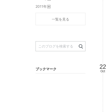
開
2011
年
く
開
く
一覧を見る
22
ブックマーク
Oct