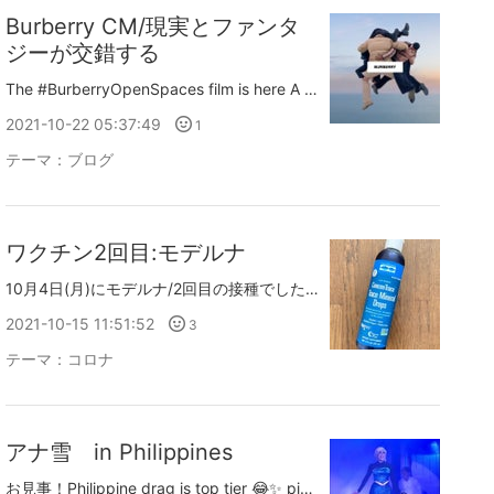
Burberry CM/現実とファンタ
ジーが交錯する
The #BurberryOpenSpaces film is here A journey that blurs the lines between reality and fantasy, exploring new perspectives and challenging convention – inspired by the pioneering spirit our outerwear collection. pic.twitter.com/nAmKuIDOtL— Burberry (@Burberry) 2021年10月19日
2021-10-22 05:37:49
1
テーマ：
ブログ
ワクチン2回目:モデルナ
10月4日(月)にモデルナ/2回目の接種でした。ちなみに1回目の副反応は以下４つほど。①頭痛②腕の痛み③食欲増進(接種後2週間続く)④生理が1週間早く来た友人や生徒さんから2回目はきっと重く副反応が出ると言われていたので、1回目よりも更に警戒し水、食料、経口補水液、ポカリなどを多めに用意して2回目に臨みました。でも発熱もなく、あっさり48時間を過ぎました。良かったー。頭痛と倦怠感、接種した左腕に筋肉痛のような痛みはありましたが、1回目のそれよりも軽かったくらい。そうそう、接種のときにお医者さんから言われました。『力を抜いてリラックスした状態で接種すると痛くないですよ。筋肉注射だから、体に力が入ってると痛くなるんです。』というわけで深呼吸をし、リラックスして接種。結果接種時の痛みは全くありませんでした。ほっ＊私は過去の病歴もあり1回目も2回目も仰臥位、仰向けに寝た状態で接種を受けました。問診の際に希望すれば対応してくれます。当日、翌日と発熱はしなかったものの頭痛と倦怠感はあり、また体調が急変する可能性もあるので横になっていることが多かったのですが、その中で”回復体位”を取るととても楽だったので、参考にさせて頂いたツイートを貼っておきますね。@877_727 さんより コロナワクチンの副反応体験しましたレポ②嘔気・嘔吐 不摂生のせいでめずらしく起こる副反応網羅したので看護師のチカラで対応した様子を紹介します。こうならないようにみんなはよく食べてよく寝て受けてください！！！(まだ1回目の話) pic.twitter.com/fuPo6Qam7Y— 看護師のかげさん🐱イラスト看護帖書籍化🍌 (@877_727) September 6, 2021副反応がほとんど出なかった。→もしかしてこれが良かったのでは？と思われることを３つ書いてみます。①接種後帰宅してすぐに葛根湯服用 お世話になってる整体の先生から葛根湯を飲むと副反応が出ないと聞いて私も1回目、2回目とも帰宅後すぐに服用。②接種3日前からたんぱく質を意識的に摂取。ヴイダーインのプロテイン、SAVAS飲料も。③当日午前中の仕事から帰宅後、接種に出掛けるまで2時間ほどあったので15分仮眠。疲労がすこし取れた状態で接種できた。水を毎日1.5~2リットル摂っているのと、サプリも良かったのかも知れません。( 常用してるサプリ)サプリはほぼ毎日ビタミンB/C、オメガ3-6-9。2日に1回 亜鉛(Zinc)、ビタミンD。ケルセチン(Quercetin)を時々。チョコラBB以外はi Herbで購入しています。それとマグネシウム。↓これは液状なので水に混ぜて飲んでます。元々オメガ3、ビタミンD、マグネシウムは摂っていたのですがコロナ禍でビタミンB/C、亜鉛、ケルセチンも併せて摂るようになりました。完全に自己判断なので、もし読んで頂いている方で興味を持たれた方はご自身の体に合うかどうか確認されてから飲むことをおすすめします。ワクチン接種してもブレイクスルー感染が起きますし、引き続き換気とマスク、手洗いを徹底します。みなさまもどうぞお元気で安全にお過ごしくださいね。
2021-10-15 11:51:52
3
テーマ：
コロナ
アナ雪 in Philippines
お見事！Philippine drag is top tier 😂✨ pic.twitter.com/QcmnbhSxz1— 𝘽𝙍𝙊 (@brotaminz) 2021年8月22日