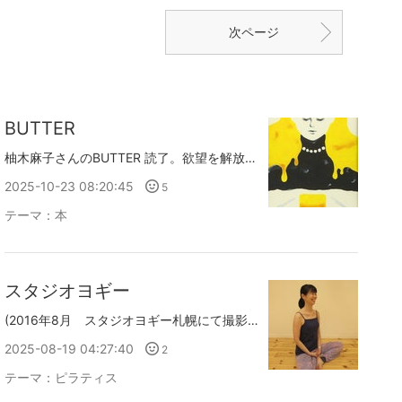
次ページ
BUTTER
柚木麻子さんのBUTTER 読了。欲望を解放し食の喜びを存分に享受すること 繋がって信じること 世界にはまだ希望がありそれは自分の手の中にあることを信じられる一冊でした。作中に出てくる「バター醤油ご飯」をどうしても食べてみたくなってスーパーで手に入ったお高めバターで実食。背徳感を拭いきれませんでしたが確かに"落ちる"ものでした。
2025-10-23 08:20:45
5
テーマ：
本
スタジオヨギー
(2016年8月 スタジオヨギー札幌にて撮影)8月1日にヨギーが破産し札幌スタジオも即日閉鎖となりました。時間が経ってしまいましたがヨギーを愛して通って下さっていたお客様に感謝の気持ちが届くことを願ってブログを書いています。8月1日私たちインストラクターもお客様と同じタイミング同じメールでヨギーの破産を知りました。突然だったため現実を受け入れるまで時間がかかりました。はじまりがあれば必ず終わりが来るものですがこんな形でヨギーを失うことになるとは想像しておらず破産を知った後しばらくは茫然自失になっていました。私と同じように衝撃を受け悲しんでいた生徒さんもきっと多くいらっしゃったのではないかと思います。経営者の決定に雇われてる側は従うしかありませんが急に行き場を失くすことになった生徒さんにはほんとうに申し訳ないです。ヨギーでの日々を振り返ると生徒さんやスタッフさんの笑顔ばかり浮かびます。スタジオはいつ行ってもとても心地よい空間でした。あの場所は生徒さんとスタッフさんとインストラクターが一緒に作り上げた唯一無二のものだったと思います。ヨギーに通って下さる生徒さんは皆さん熱心で向上心があってタフでした。生徒さんの期待に応えられるようにまたクラスを楽しんでもらえるようにとプログラムを組むのも楽しみのひとつでした。札幌ヨギーの立ち上げから関わることができて私は幸運でした。スタジオは閉鎖となってしまいましたがヨギーは私のこれまでの支えのひとつでありこれからも大きな支えになってくれると思います。ヨギーに通って下さった皆さまほんとうにありがとうございました。皆さまのこれからの日々もあたたかく光に溢れますように。
2025-08-19 04:27:40
2
テーマ：
ピラティス