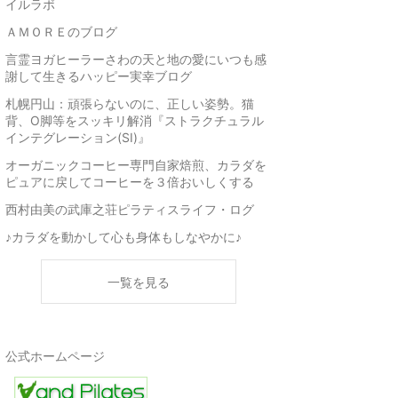
イルラボ
ＡＭＯＲＥのブログ
言霊ヨガヒーラーさわの天と地の愛にいつも感
謝して生きるハッピー実幸ブログ
札幌円山：頑張らないのに、正しい姿勢。猫
背、O脚等をスッキリ解消『ストラクチュラル
インテグレーション(SI)』
オーガニックコーヒー専門自家焙煎、カラダを
ピュアに戻してコーヒーを３倍おいしくする
西村由美の武庫之荘ピラティスライフ・ログ
♪カラダを動かして心も身体もしなやかに♪
一覧を見る
公式ホームページ