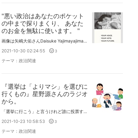
"悪い政治はあなたのポケット
の中まで探りまくり、 あなた
のお金を無駄に使います。 "
画像は矢嶋大佑さんDaisuke Yajimayajimadaisuke.com妹が本を貸してくれたとき、「ここくだりが最高だから今読んで」ってページを開いてくれたのが、1925年にチェコの国民労働党が新聞に出した選挙声明なんだけど本当にメチャクチャよかった。以下引用— とっとこvote太郎👹⚔️ (@mihhx_xx_y) 2020年7月4日とっとこvote太郎さんの上記ツイートから抜粋させて頂きます。"何人たりとも政治から逃れることはできません。政治は、あなたの生活の大きな部分を決定します。あなたの賃金を決定します。あなたが自分の住居にいくら払えるかも決定します。あなたに自由を与えたり、奪ったりします。あなたの食費をもっと高くしたりもっと安くしたりします。あなたの子供たちの教育を決定します。あなたが払う税金の基準を決めます。悪い政治は、公正さを侵害します。あなたから良心の自由を奪います。悪を助け、善を挫きます。あなたのポケットの中まで探りまくり、あなたのお金を無駄に使います。あなたの存在を不安定にします。あなたを戦争に駆り立て、死に追いやります。"
2021-10-30 02:24:55
3
テーマ：
政治関連
『選挙は「よりマシ」を選びに
行くもの』星野源さんのラジオ
から。
「選挙に行こう」と言うけれど誰に投票するのが正解なんだろう？星野源と荻上チキ 選挙で投票する候補者の選び方を語る【上記のリンクより抜粋 2021/9/21星野源のオールナイトニッポンから】（星野源）メールがいっぱい来ているので読みます。札幌市の方。「選挙でこれといった魅力のある候補者がいなくて誰にも投票したくないけど、国政は変えたいから選挙に行きたいと思った時に、チキさんならどうしますか？」。（荻上チキ）うーん。そうですね。現状維持でいいなら、投票に行かなくてもいいと思います。でも、現状を変えたいのであれば、投票に行って現状の議員じゃない人に入れるとか。あとは、僕はこれまで最高の議員に1人も投票したことがないんですよ。最高の候補者。「ぴったりだな！」っていう人って、いたことがないです。でも、投票には行きますね。（星野源）自分と考え方とか、「こうしたらいいのに」っていうところを全部クリアしているというか。そういう議員さん、候補者は今までいなかったっていうことですね。（荻上チキ）そうですね。選挙というのは「よりマシ」を選びに行く場所なので。だからマイナス50点の候補者とマイナス30点の候補者がいたとしたら、じゃあマイナス30点の方を選ぼうかっていう。そういったような感覚でいいと思いますよ。------------------------------政治の話を敬遠する人もいますが、します。今回の選挙で選択を誤ると、もしかしたら選挙権さえ奪われるのではないか、と危惧しているからです。選挙を人気投票だと思っていて"良い候補者がいないから投票に行かない"人もいると聞きます。でも私もずっと投票に行っていますがこの人が好き！当選して欲しい！ と感じた人は一人もいませんでしたね。そもそも自分の理想をすべて実現してくれそうな人が立候補してるなんて、そんな都合の良いことがあるわけないんです。ただ「この党だけは絶対に勝たせたくない。」という政党はあるので、消去法で別の政党や対立候補に投票してきました。与えられた選択肢から、マシな人を選ぶしかありません。ちなみに当選させたくない候補者のひとりは自民党の杉田水脈氏です。下記は物議をかもした発言のいくつかです。詳しくはコチラ。（性暴力の被害をめぐって）「女性はいくらでも嘘をつく」｢LGBTのカップルのために税金を使うことに賛同が得られるものでしょうか。彼ら彼女らは子供を作らない、つまり『生産性』がないのです。」「男女平等は、絶対に実現し得ない、反道徳の妄想です。」｢世の中に『待機児童』なんて一人もいない。子どもはみんなお母さんといたいもの。保育所なんか待ってない。待機してるのは預けたい親でしょ｣｢実際シングルマザーはそんなに苦しい境遇にあるのでしょうか？離別の場合、シングルマザーになるというのはある程度は自己責任であると思うのです。前述のようにDVなんて場合もあるかもしれませんが、厳しいことを言うと『そんな男性を選んだのはあなたでしょ！』ということに終始します｣選挙の際に、比例で「自民」と書く人が多数いるとこの人がまた国会議員になり私たちの税金から給料が支払われることになります。自分の稼いだお金から彼女を雇いたいか？と問われれば私は断ります。
2021-10-23 10:58:53
3
テーマ：
政治関連