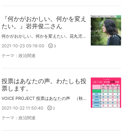
『何かがおかしい。何かを変え
たい。』岩井俊二さん
何かがおかしい。何かを変えたい。花丸児童ではないバツ組の僕らは非力だったけど、悪戯心もあっただろうけど、その想いは純粋だった。 ー 岩井俊二 🗳️『衆院選2021「選挙に行こう」プロジェクト』 「民主主義の危機。それは今に始まったことではない」 第二弾は🎥映画監督の岩井俊二さんからのメッセージです❗️#投票2021 pic.twitter.com/meE2sH80XZ— Choose Life Project (@ChooselifePj) 2021年10月21日
2021-10-23 05:16:00
3
テーマ：
政治関連
投票はあなたの声。わたしも投
票します。
VOICE PROJECT 投票はあなたの声 （秋元才加 安藤玉恵 石橋静河 小栗旬 コムアイ 菅田将暉 Taka 滝藤賢一 仲野太賀 二階堂ふみ 橋本環奈 前野朋哉 ローラ 渡辺謙）いま、日本の選挙投票率は、約５割と言われています。「一票じゃ、何も変わらない」と感じているかたも多いのかもしれません。けれど、これまでも、一票の集まりで、わたしたちの社会は決められてきました。Your Vote is Your Voice.あなたの一票は、あなたの声です。もしも、共感いただけたら、ぜひ、この動画に...youtu.be自分たちの命と政治は地続きである。否が応でも実感させられた一年半でした。現在の与党は、このコロナ禍でも病院のベッドを減らそうとしています。そしてその財源は、増税した消費税です。10月31日の総選挙について、医療・コロナ対策の政党別の公約です。(画像お借りしています)自民公明の政権が続けばコロナだけでなく、今後病気や怪我で病院に入院を希望したとき「ベッドがないから入院できません。」と断られるかも知れません。選挙に行かない、ということはいまの政治を文句なく受け入れている、黙ったままで支持をしている、ということになります。ご自身と、大切な人の命を守るために投票へ行きましょう。私も行きます。
2021-10-22 11:50:40
2
テーマ：
政治関連