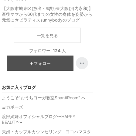
【大阪市城東区(放出・鴫野)東大阪(河内永和)】
産後ママから60代までの女性の身体を姿勢から
元気に☆ピラティスsunnybodyのブログ
一覧を見る
フォロワー:
124
人
フォロー
お気に入りブログ
ようこそ"おうちヨーガ教室ShantiRoom" へ
ヨガポーズ
渡部姉妹オフィシャルブログ〜HAPPY
BEAUTY〜
夫婦・カップルカウンセリング ヨコハマスタ