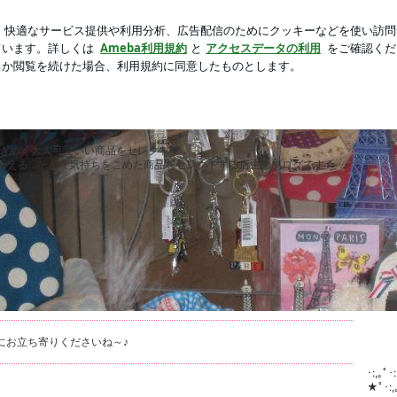
プロの凄さ
芸能人ブログ
人気ブログ
新規登録
ログ
のブログ
ｲﾄﾞ雑貨店「＋flower(ｱﾝﾄﾞﾌﾗﾜｰ）
ときめく大人可愛いい商品をセレクト❤
添える…そんな気持ちをこめた商品をセレクトする店主のブログです☆
にお立ち寄りくださいね～♪
･:,｡ﾟ･
★ﾟ･:,