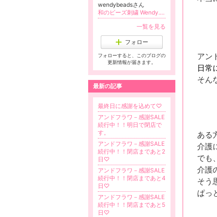
wendybeadsさん
和のビーズ刺繍 Wendy. 伝統技術でキラキラの大人カワイイを作ろう！
一覧を見る
フォロー
アン
フォローすると、このブログの
更新情報が届きます。
日常
そん
最新の記事
最終日に感謝を込めて♡
アンドフラワ－感謝SALE
続行中！！明日で閉店で
す。
ある
アンドフラワ－感謝SALE
介護
続行中！！閉店まであと2
でも
日♡
介護
アンドフラワ－感謝SALE
続行中！！閉店まであと4
そう
日♡
ぱっ
アンドフラワ－感謝SALE
続行中！！閉店まであと5
日♡