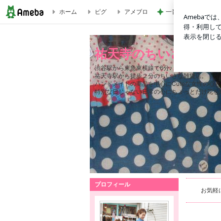
ホーム
ピグ
アメブロ
一音で空気を変える
祐天寺のちいさなﾊﾝﾄﾞﾒｲﾄﾞ雑貨店「＋flower(ｱﾝﾄﾞﾌﾗﾜｰ）」
祐天寺のちいさなﾊﾝﾄﾞﾒ
渋谷駅から東急東横線で6分♪
祐天寺駅から徒歩２分のちいさな雑貨店。
ハンドメイドの商品を中心にCuteな女性の心
特別な日じゃない日常の心にちょっとだけ花を
プロフィール
お気軽