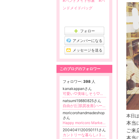
#ハンドメイド作家
#ハ
ンドメイドバッグ
フォロー
アメンバーになる
メッセージを送る
このブログのフォロワー
フォロワー:
398
人
kanakappanさん
可愛い♡美味しそう♡フラワーキャンドルアーティストhananoko candleです。7歳・5歳・3歳と共に日々成長中のママです！！
natsumi19880825さん
自由が丘|肌質改善|ハーブピーリングサロン&REVIエステスクール
moricorohandmadeshop
本日
さん
本当
Happy moricoro Marketのブログ
ご来
2004041120050111さん
カントリーな暮らし♪３人と３ﾋﾟｮﾝとの日々☆
本当