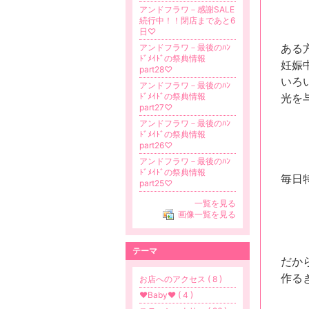
アンドフラワ－感謝SALE
続行中！！閉店まであと6
日♡
ある
アンドフラワ－最後のﾊﾝ
ﾄﾞﾒｲﾄﾞの祭典情報
妊娠
part28♡
いろ
アンドフラワ－最後のﾊﾝ
光を
ﾄﾞﾒｲﾄﾞの祭典情報
part27♡
アンドフラワ－最後のﾊﾝ
ﾄﾞﾒｲﾄﾞの祭典情報
part26♡
アンドフラワ－最後のﾊﾝ
ﾄﾞﾒｲﾄﾞの祭典情報
毎日
part25♡
一覧を見る
画像一覧を見る
テーマ
だか
作る
お店へのアクセス ( 8 )
❤Baby❤ ( 4 )