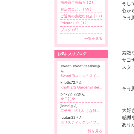
海外買付商品☆ ( 2 )
そし
お店のこと。 ( 59 )
心か
ご近所の素敵なお店 ( 13 )
そう
Private Life ( 12 )
ブログ ( 5 )
一覧を見る
素敵
お気に入りブログ
サヨ
sweet-sweet-teatimeさ
スタ
ん
Sweet Teatime＊スイートティータイム
更新
knotts72さん
Knott's72 Garden&Interior
そう
pinky2-22さん
☆日記☆
jiemeiさん
大好
二子玉川のちいさな雑貨店CUCIRINA! 映画部
感謝
fuutan22さん
ホリスティックライフヒーリング ウパラ （東京・中目黒） シータヒーリング オーラソーマ ローフード B2カラーMARU診断 YLアロマ
あり
一覧を見る