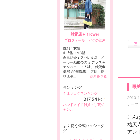
雑貨店＋ｆlower
プロフィール
｜
ピグの部屋
性別：
女性
血液型：
AB型
自己紹介：アパレル店、メ
ーカー勤務ののち ブラス＆
カンパニーに入社。 雑貨事
業部で9年勤務。 店長、統
括店長...
続きを見る
最
ランキング
全体ブログランキング
2019-1
317,541
位
↑
ラ
テーマ
ハンドメイド雑貨・手芸ジ
ン
ャンル
キ
ン
こん
グ
祐天
上
よく使う公式ハッシュタ
昇
グ
アンド