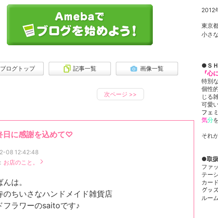
2012
東京
小さ
●
ＳＨ
ブログトップ
記事一覧
画像一覧
『心
特別
個性的
次ページ
>>
じる
可愛
フェミ
気
分
終日に感謝を込めて♡
それ
2-08 12:42:48
●
取
：
お店のこと。
ファ
テー
ばんは。
カード
グッ
寺のちいさなハンドメイド雑貨店
ルーム
フラワーのsaitoです♪