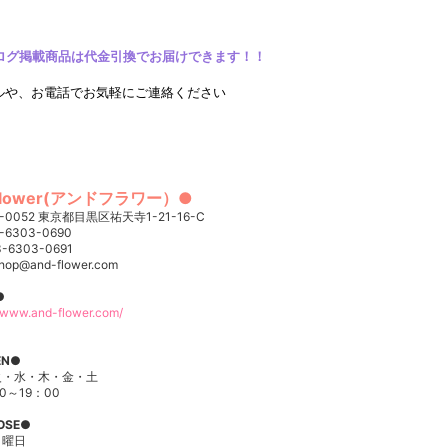
ログ掲載商品は代金引換でお届けできます！！
ルや、お電話でお気軽にご連絡ください
flower(アンドフラワー）●
3-0052 東京都目黒区祐天寺1-21-16-C
3-6303-0690
3-6303-0691
shop@and-flower.com
●
//www.and-flower.com/
EN
●
火・水・木・金・土
00～19：00
OSE
●
日曜日