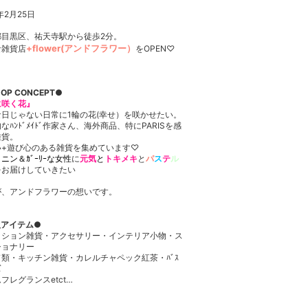
年2月25日
都目黒区、祐天寺駅から徒歩2分。
+flower(アンドフラワー）
な雑貨店
をOPEN♡
OP CONCEPT
●
に咲く花』
な日じゃない日常に1輪の花(幸せ）を咲かせたい。
なﾊﾝﾄﾞﾒｲﾄﾞ作家さん、海外商品、特にPARISを感
雑貨。
い+遊び心のある雑貨を集めています♡
ニン＆ｶﾞｰﾘｰな女性
に
元気
と
トキメキ
と
パ
ス
テ
ル
をお届けしていきたい
が、アンドフラワーの想いです。
扱アイテム
●
ッション雑貨・アクセサリー・インテリア小物・ス
ショナリー
類・キッチン雑貨・カレルチャペック紅茶・ﾊﾞｽ
ズ
フレグランスetct…