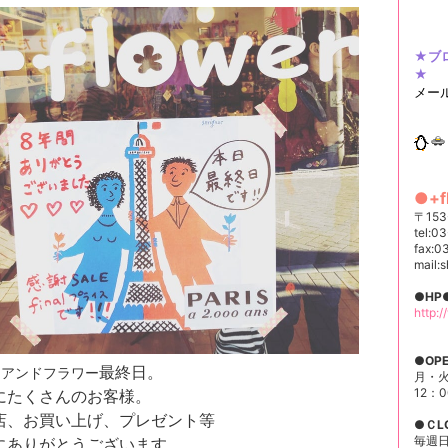
★ブ
★
メー
●+
〒15
tel:0
fax:0
mail:
●
HP
http:
●
OP
最終日。
はアンドフラワー
月・
12：
にたくさんのお客様。
店、お買い上げ、プレゼント等
●
ＣL
毎週
にありがとうございます。