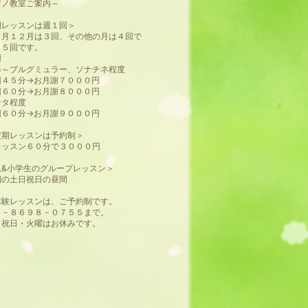
アノ教室ご案内～
期レッスンは週１回＞
８月１２月は３回、その他の月は４回で
４５回です。
謝
歩～ブルグミュラー、ソナチネ程度
４５分→お月謝７０００円
６０分→お月謝８０００円
ソナタ程度
６０分→お月謝９０００円
定期レッスンは予約制＞
ッスン６０分で３０００円
児&小学生のグループレッスン＞
期の土日祝日の昼間
体験レッスンは、ご予約制です。
０－８６９８－０７５５まで。
・祝日・火曜はお休みです。