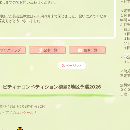
～ピ
化しますのでお問い合わせください。
＜定
１月
間続けた英会話教室は2016年3月末で閉じました。習いに来てくださ
年間
様ありがとうございました！
お月
・初
１回
１回
・
１回
ブログトップ
記事一覧
画像一覧
＜不
１レ
次ページ
>>
＜幼
不定
無料
ピティナコンペティション徳島2地区予選2026
０９
日曜
年07月13日(月) 02時41分32秒
：
ピアノのコンクール