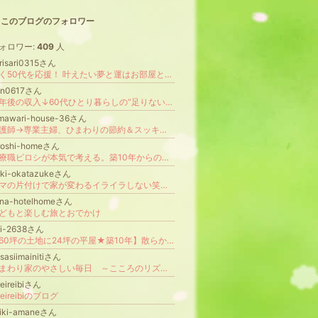
このブログのフォロワー
ォロワー:
409
人
risari0315さん
輝く50代を応援！ 叶えたい夢と運はお部屋とあなたが創る 風水プロデュース｜九星氣学鑑定師 赤はね さい子
an0617さん
定年後の収入↓60代ひとり暮らしの“足りない分”を埋める計画
imawari-house-36さん
看護師→専業主婦、ひまわりの節約＆スッキリ暮らしブログ
roshi-homeさん
医療職ピロシが本気で考える。築10年からのマンション進化論
uki-okatazukeさん
ママの片付けで家が変わるイライラしない笑顔あふれる暮らしを｜杉下ゆき【YUKI’s Room®︎】
ana-hotelhomeさん
どもと楽しむ旅とおでかけ
ki-2638さん
【60坪の土地に24坪の平屋★築10年】散らかったマイホームを新築同様にする片付け記録
sasiimainitiさん
ひまわり家のやさしい毎日 ～こころのリズムをととのえて～
reireibiさん
reireibiのブログ
hiki-amaneさん