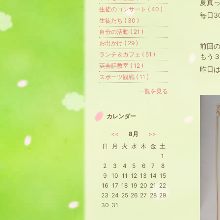
夏真
生徒のコンサート ( 40 )
毎日3
生徒たち ( 30 )
自分の活動 ( 21 )
お出かけ ( 29 )
前回
ランチ＆カフェ ( 51 )
もう
英会話教室 ( 12 )
昨日
スポーツ観戦 ( 11 )
一覧を見る
カレンダー
<<
8月
>>
日
月
火
水
木
金
土
1
2
3
4
5
6
7
8
9
10
11
12
13
14
15
16
17
18
19
20
21
22
23
24
25
26
27
28
29
30
31