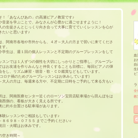
そ！「あなんぴあの」の高瀬ピアノ教室です♪
や音楽を学ぶことで、みなさんが心豊かに過ごせますように！
人の生徒さんとじっくり向き合って大事に育てていくレッスンを心が
きたいと思います♪
は、阿南市各地や市外からも、４才～大人の方まで習いに来てくださ
ます。
小学生は、週１回の個人レッスンと不定期のグループレッスンをして
血
。
お
ッスンでは１人ずつの個性を大切にしっかりとご指導し、グループレ
自
ではお友達を作りみんなと仲良くすることも目標に、毎回ピアノの弾
生
会をし、リズム練習・聴音・歌・ＣＤ鑑賞などもしています。
ピ
はコロナ禍のためグループレッスンはお休みしています)
～大人の方は、毎週来る方や、不定期に日時をご予約して来る方もい
ラ
全
所は、阿南医療センター近くのローソン宝田店駐車場から田んぼをは
教
南西側の、看板が大きく見える所です。
奥に約６台置ける駐車場があります。
体験レッスンやご相談もしています♪
－８６９８－０７５５ までご予約ください♪
祝日・火曜はお休みです。
の空き時間～