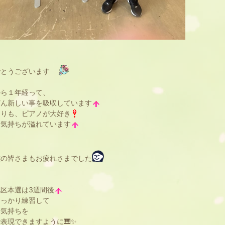
でとうございます
から１年経って、
どん新しい事を吸収しています
よりも、ピアノが大好き
う気持ちが溢れています
族の皆さまもお疲れさまでした
区本選は3週間後
しっかり練習して
い気持ちを
表現できますように🎹✨