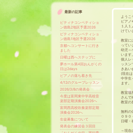
最新の記事
ようこ
ピアノ
ピティナコンペティショ
１人１
ン徳島2地区予選2026
けてい
ピティナコンペティショ
ン徳島1地区予選2026
教室に
ってい
京都へコンサートに行き
幼児～
ました
います
日曜は西へステップに
個人レ
夢ホール第4回おんがくの
ッスン
日は2days
きあい
(現在
ピアノの落ち着き先
中学生
4/12のグループレッスン
ます。
2026/3/8の発表会
教室場
今度は富岡東中学高校音
さんで
楽部定期演奏会2026へ
教室の
富岡西高校吹奏楽部定期
無料の
演奏会2026へ
０９０
生徒募集について
日曜・
発表会の練習会３回目
～現在
「おんがくの日」実行委