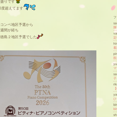
っ盛りです
0度超えてます
フ
sa
のコンペ地区予選から
３週間が経ち
v
は徳島２地区予選でした
h
pi
y
s
子
ri
ya
bi
bi
s