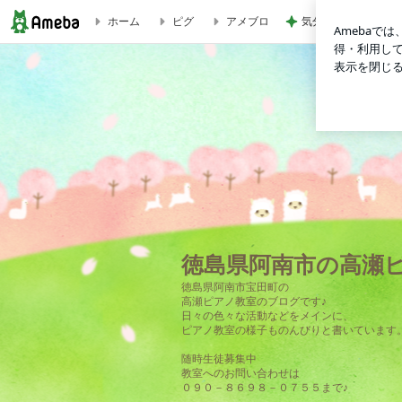
ホーム
ピグ
アメブロ
気分を上げるための
徳島県阿南市の高瀬ピアノ教室"あなんぴあの"
徳島県阿南市の高瀬ピ
徳島県阿南市宝田町の
高瀬ピアノ教室のブログです♪
日々の色々な活動などをメインに、
ピアノ教室の様子ものんびりと書いています
随時生徒募集中
教室へのお問い合わせは
０９０－８６９８－０７５５まで♪