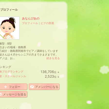
プロフィール
あなんぴあの
プロフィール
｜
ピグの部屋
液型：
B型
住まいの地域：
徳島県
己紹介：徳島県阿南市でピアノ講師をしています
徒さんは４才からシニアの方までさまざまです。
アノは、お...
続きを見る
ンキング
136,706
体ブログランキング
位
↓
ラ
2,523
室・スクールジャンル
位
↓
ン
ラ
キ
ン
ン
キ
フォロー
アメンバーになる
グ
ン
下
グ
メッセージを送る
降
下
降