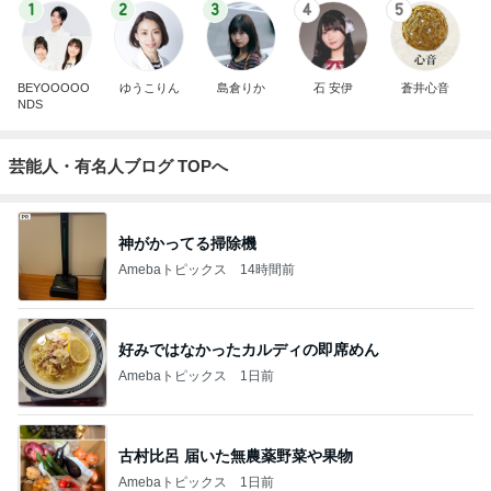
1
2
3
4
5
BEYOOOOO
ゆうこりん
島倉りか
石 安伊
蒼井心音
NDS
芸能人・有名人ブログ TOPへ
神がかってる掃除機
Amebaトピックス
14時間前
好みではなかったカルディの即席めん
Amebaトピックス
1日前
古村比呂 届いた無農薬野菜や果物
Amebaトピックス
1日前