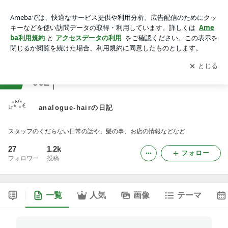
analogue-hairの日記
アプリをダウンロードして
ブログの更新通知
を受け取りまし
開く
ょう。
ranking
美容室ジャンル
962
analogue-hairの日記
スタッフのくだらない日常の話や、髪の事、お店の情報などなど
27
1.2k
フォロー
フォロワー
投稿
一覧
人気
画像
テーマ