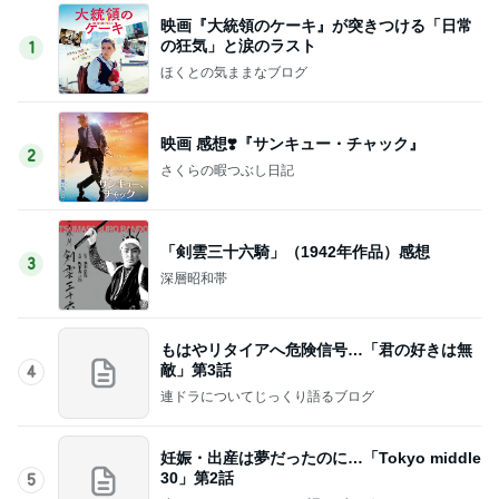
映画『大統領のケーキ』が突きつける「日常
の狂気」と涙のラスト
1
ほくとの気ままなブログ
映画 感想❣️『サンキュー・チャック』
2
さくらの暇つぶし日記
「剣雲三十六騎」（1942年作品）感想
3
深層昭和帯
もはやリタイアへ危険信号…「君の好きは無
敵」第3話
4
連ドラについてじっくり語るブログ
妊娠・出産は夢だったのに…「Tokyo middle
30」第2話
5