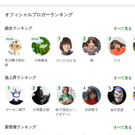
オフィシャルブロガーランキング
総合ランキング
すべて見る
1
2
3
市川團十郎白
小林麻央
だいたひかる
桃
クロ
猿
急上昇ランキング
すべて見る
1
2
3
4
5
デーモン閣下
片岡愛之助
林下清志(ビッ
沢田聖子
金沢克彦
グダディ)
新登場ランキング
すべて見る