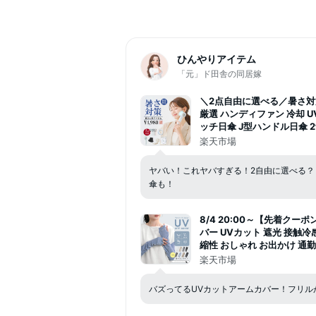
ひんやりアイテム
「元」ド田舎の同居嫁
＼2点自由に選べる／暑さ対策応
厳選 ハンディファン 冷却 U
ッチ日傘 J型ハンドル日傘 2
ト 帽子 アイスクールリング
楽天市場
ール サンシェード 【返品
ヤバい！これヤバすぎる！2自由に選べる？
傘も！
8/4 20:00～【先着クー
バー UVカット 遮光 接触冷
縮性 おしゃれ お出かけ 通勤
楽天市場
バズってるUVカットアームカバー！フリル