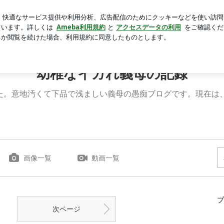
ンへと大変身
芸能人ブログ
人気ブログ
新規登録
ロ
幼稚なイカれ義母の記録
した。意地汚くて下品で浅ましい義母の愚痴ブログです。現在は
画像一覧
動画一覧
プ
次ページ