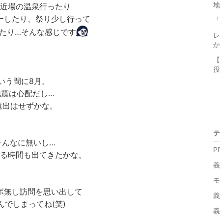
近場の温泉行ったり
ーしたり、祭り少し行って
「
たり…そんな感じです
レ
か
【
役
いう間に8月。
地震は心配だし…
遠出はせずかな。
テ
そんなに無いし…
PR
る時間も出てきたかな。
義
モ
ポ無し訪問を思い出して
義
んでしまってね(笑)
義