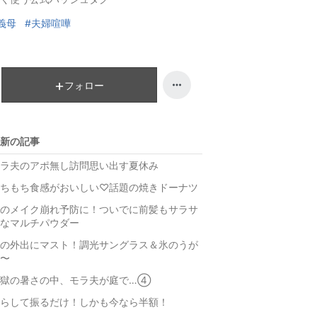
グ
ン
義母
#夫婦喧嘩
上
グ
昇
上
昇
フォロー
新の記事
ラ夫のアポ無し訪問思い出す夏休み
ちもち食感がおいしい♡話題の焼きドーナツ
のメイク崩れ予防に！ついでに前髪もサラサ
なマルチパウダー
の外出にマスト！調光サングラス＆氷のうが
〜
地獄の暑さの中、モラ夫が庭で…④
らして振るだけ！しかも今なら半額！