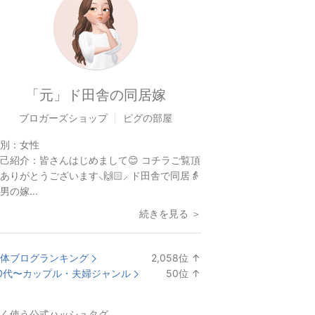
「元」ド田舎の同居嫁
ブロガーズショップ
ピグの部屋
別：
女性
己紹介：
皆さんはじめまして😊 コチラご覧頂
ありがとうございます⸜🙌🏻⸝‍ ド田舎で同居👵
男の嫁...
続きを見る ＞
体ブログランキング
2,058
位
↑
ラ
0代〜カップル・夫婦ジャンル
50
位
↑
ン
ラ
キ
ン
く使う公式ハッシュタグ
ン
キ