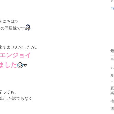
#
んにちは✨️
舎の同居嫁です
来てませんでしたが…
最
エンジョイ
モ
ました
💖
も
夏
ラ
夏
言っても、
楽
出した訳でもなく
濡