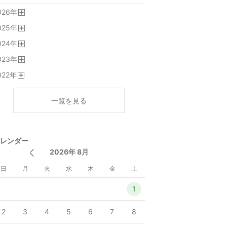
026
年
開
025
年
く
開
024
年
く
開
023
年
く
開
022
年
く
開
く
一覧を見る
レンダー
2026年 8月
日
月
火
水
木
金
土
1
2
3
4
5
6
7
8