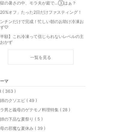
地獄の暑さの中、モラ夫が庭で…③はぁ？
20%オフ」たった2日だけファスティング！
ンチンだけで完成！忙しい朝のお助け冷凍お
ず♡
半額】これ冷凍って信じられないレベルの主
おかず
一覧を見る
ーマ
 ( 363 )
姉のクソエピ ( 49 )
ラ男と義母のゲテモノ料理特集 ( 28 )
姉の下品な夏祭り ( 5 )
母の邪魔な夏休み ( 39 )