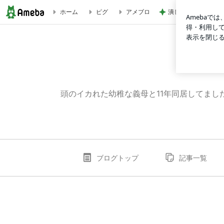
潰した納戸がキッチ
ホーム
ピグ
アメブロ
幼稚なイカれ義母の記録
頭のイカれた幼稚な義母と11年同居してま
ブログトップ
記事一覧