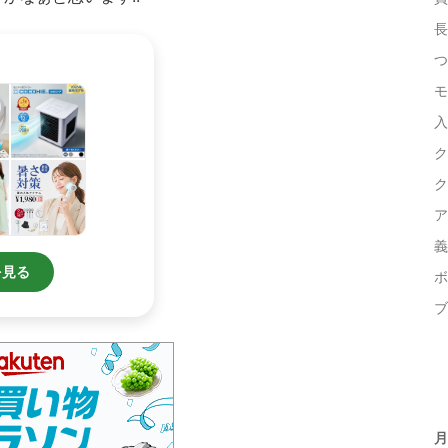
長
つ
モ
入
ク
ク
ア
義
ボ
ブ
月