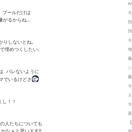
A
、プールだけは
モ
嫌がるからね…
別
別
モ
っかりしないとね。
で埋めつくしたい。
地
義
シ
は バレないように
義
マでいるけどさ
モ
エ
よし！！
モ
楽
【
の人たちについても
かなぁと思います!!
買