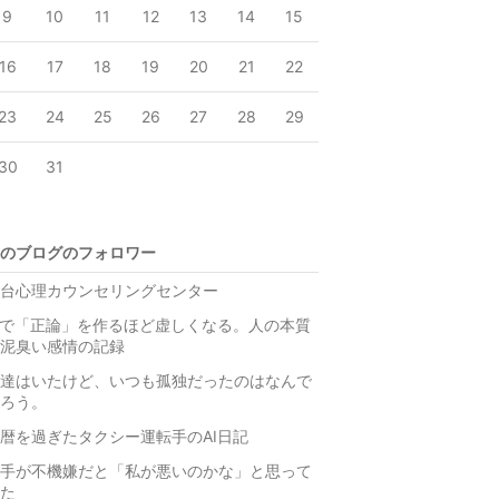
9
10
11
12
13
14
15
16
17
18
19
20
21
22
23
24
25
26
27
28
29
30
31
のブログのフォロワー
台心理カウンセリングセンター
Iで「正論」を作るほど虚しくなる。人の本質
泥臭い感情の記録
達はいたけど、いつも孤独だったのはなんで
ろう。
暦を過ぎたタクシー運転手のAI日記
手が不機嫌だと「私が悪いのかな」と思って
た