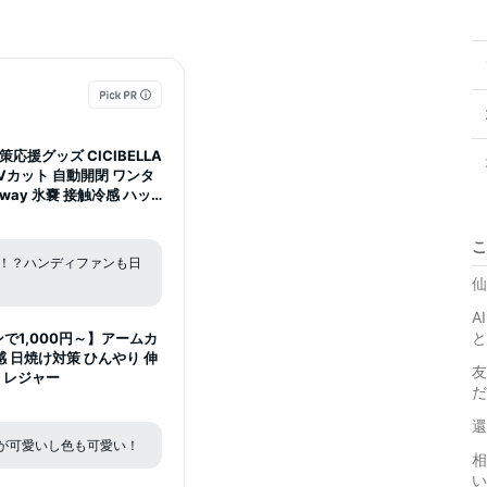
援グッズ CICIBELLA
Vカット 自動開閉 ワンタ
way 氷嚢 接触冷感 ハッ
 スマートアイス リングク
交換不可】
こ
！？ハンディファンも日
仙
A
と
ポンで1,000円～】アームカ
感 日焼け対策 ひんやり 伸
友
 レジャー
だ
還
が可愛いし色も可愛い！
相
い