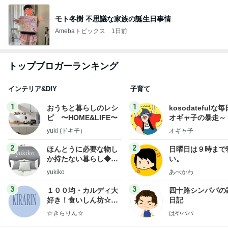
モト冬樹 不思議な家族の誕生日事情
Amebaトピックス
1日前
トップブロガーランキング
インテリア&DIY
子育て
1
1
おうちと暮らしのレシ
kosodatefulな毎
ピ 〜HOME&LIFE〜
オギャ子の暴走～
yuki (ドキ子）
オギャ子
2
2
ほんとうに必要な物し
日曜日は９時まで
か持たない暮らし◆Ke
い。
ep Life Simple◆〜イ
yukiko
あべかわ
ンテリアのきろく〜
3
3
１００均・カルディ大
四十路シンパパの
好き！食いしん坊☆き
日記
らりん☆のブログ
☆きらりん☆
はやパパ