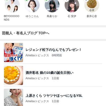
BEYOOOOO
ゆうこりん
島倉りか
石 安伊
蒼井心音
NDS
芸能人・有名人ブログ TOPへ
レジェンド松下のなんでもプレゼン！
Amebaトピックス
6時間前
酒井彩名 娘の10歳の誕生日祝い
Amebaトピックス
1日前
上原さくら ツヤツヤほっぺになるYSL
Amebaトピックス
1日前