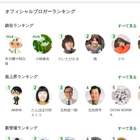
オフィシャルブロガーランキング
総合ランキング
すべて見る
1
2
3
市川團十郎白
小林麻央
だいたひかる
桃
クロ
猿
急上昇ランキング
すべて見る
1
2
3
4
5
AKB48
たんぽぽ川村
北村総一朗
北別府学
OCHA NORM
エミコ
A
新登場ランキング
すべて見る
1
2
3
4
5