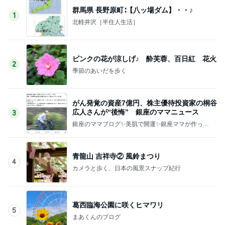
群馬県 長野原町∶【八ッ場ダム】・・♪
1
北軽井沢［半住人生活］
ピンクの花が涼しげ♪ 酔芙蓉、百日紅 花火
2
季節のあいだを歩く
がん発覚の資産7億円、株主優待投資家の桐谷
広人さんが“後悔” 銀座のママニュース
3
銀座のママブログ✨美肌で開運✨銀座ママが作った
化粧品✨銀座クラブ高嶋25歳で開店✨高嶋りえ子
お着物でエルメス バーキン コーデ
青龍山 吉祥寺② 風鈴まつり
4
カメラと歩く、日本の風景スナップ紀行
葛西臨海公園に咲くヒマワリ
5
まあくんのブログ