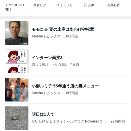
BEYOOOOO
島倉りか
ゆうこりん
石 安伊
蒼井心音
NDS
モモコ夫 妻の土産はあわびや松茸
Amebaトピックス
10時間前
インターン面接3
四コマ戦士 パパ戦記
7日前
小柳ルミ子 55年通う店の裏メニュー
Amebaトピックス
10時間前
明日は1人で
だいたひかるオフィシャルブログ Powered by
22時間前
Ameba