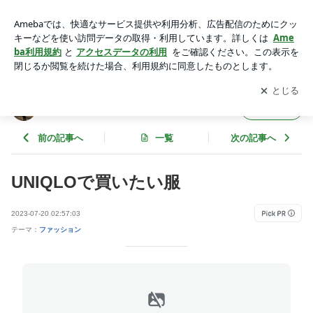
UNIQLOで買いたい服 | tsukiko日々物欲
アプリをダウンロードして
ブログの更新通知
を受け取りまし
開く
ょう。
tsukiko日々物欲
フォロー
前の記事へ
一覧
次の記事へ
UNIQLOで買いたい服
2023-07-20 02:57:03
テーマ：
ファッション