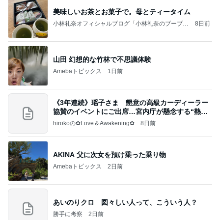
美味しいお茶とお菓子で。母とティータイム
小林礼奈オフィシャルブログ「小林礼奈のブーブー
8日前
ブログ」Powered by Ameba
山田 幻想的な竹林で不思議体験
Amebaトピックス
1日前
《3年連続》瑶子さま 懇意の高級カーディーラー
協賛のイベントにご出席…宮内庁が懸念する“熱心
すぎ
hirokoの✿Love＆Awakening✿
8日前
AKINA 父に次女を預け乗った乗り物
Amebaトピックス
2日前
あいのりクロ 図々しい人って、こういう人？
勝手に考察
2日前