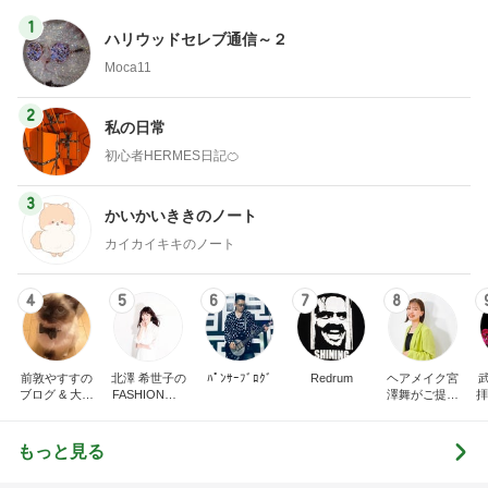
1
ハリウッドセレブ通信～２
Moca11
2
私の日常
初心者HERMES日記🍊
3
かいかいききのノート
カイカイキキのノート
4
5
6
7
8
前敦やすすの
北澤 希世子の
ﾊﾟﾝｻｰﾌﾞﾛｸﾞ
Redrum
ヘアメイク宮
ブログ & 大谷
FASHION◆bl
澤舞がご提案
拝
翔平ファン俱
og
♩パーソナル
ir
楽部。
カラー&骨格
t
診断&顔分析
イ
もっと見る
メイクレッス
ンサロン【東