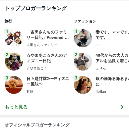
京・埼玉大
宮】
トップブロガーランキング
旅行
ファッション
1
1
「吉田さんちのファミ
妻です。ママです
リー日記」Powered b
です。
y Ameba 吉田さんファ
吉田さんファミリー
eri.
ミリーオフィシャルブ
ログ
2
2
☆やまあこ☆さんのデ
40代からの大人
ィズニー日記
アルを品良く着こ
ファッションブロ
☆やまあこ☆
えりん
3
3
日々是甘露2〜ディズニ
銀の滴降る降るま
ー風味〜
に・・・
甘露
illallan
もっと見る
オフィシャルブロガーランキング