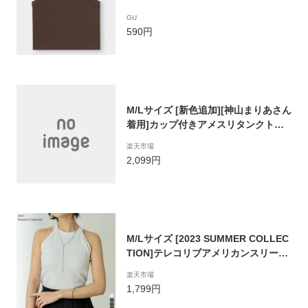
GU
590円
M/Lサイズ [新色追加][神山まりあさん
着用]カップ付きアメスリタンクトッ
プ[返品交換不可] レディース 春 夏 /
楽天市場
トップス タンクトップ インナー アン
2,099円
ダーウェア カップ付き リブ ノースリ
ーブ アメスリ アメリカンスリーブ[m
b]
M/Lサイズ [2023 SUMMER COLLEC
TION]テレコリブアメリカンスリーブ
タンクトップ[返品交換不可] レディー
楽天市場
ス 春 夏 / トップス タンクトップ アメ
1,799円
スリ トップス インナー ホルターネッ