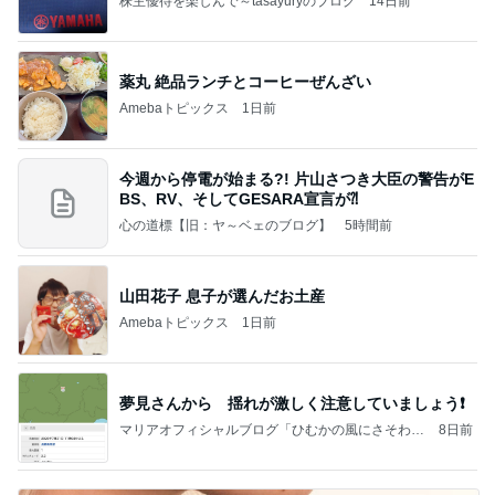
株主優待を楽しんで～tasayuryのブログ
14日前
薬丸 絶品ランチとコーヒーぜんざい
Amebaトピックス
1日前
今週から停電が始まる?! 片山さつき大臣の警告がE
BS、RV、そしてGESARA宣言が⁈
心の道標【旧：ヤ～ベェのブログ】
5時間前
山田花子 息子が選んだお土産
Amebaトピックス
1日前
夢見さんから 揺れが激しく注意していましょう❗️
マリアオフィシャルブログ「ひむかの風にさそわれ
8日前
て」Powered by Ameba