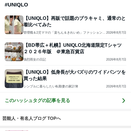
#
UNIQLO
【UNIQLO】再販で話題のブラキャミ、通常のと
着比べてみた
管理職＆2児ママの「楽ちん＆きれいめ」ファッション＆
2026年8月7日
育児
【BD帯広＋札幌】UNIQLO北海道限定Tシャツ
２０２６年版 ＠東急百貨店
強烈雨女の日記
2026年8月7日
【UNIQLO】低身長が大バズりのワイドパンツを
買った結果
シンプルに暮らしたい転勤妻の家計簿
2026年8月7日
このハッシュタグの記事を見る
芸能人・有名人ブログ TOPへ