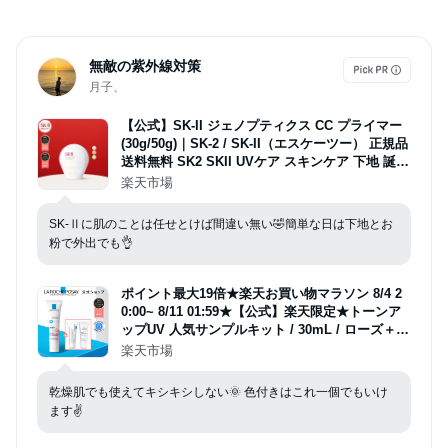
無敵の紫外線対策
月子、
【公式】SK-II ジェノプティクス CC プライマー
(30g/50g)｜SK-2 / SK-II（エスケーツー） 正規品
送料無料 SK2 SKII UVケア スキンケア 下地 誕生
日 女性 化粧品 コスメ 妻 誕生日 化粧下地 ベース
楽天市場
uv ケア 紫外線対策
SK-Ⅱに肌のことは任せとけば間違い無い🤣簡単な日は下地とお
粉で外出でも👌
ポイント最大19倍★楽天お買い物マラソン 8/4 2
0:00~ 8/11 01:59★【公式】楽天限定★トーンア
ップUV 人気サンプルキット / 30mL / ローズ＋ /
ホワイト / クリア / ティント / ローズ＋ BIGサイ
楽天市場
ズ 50mL / 無香料 / 日焼け止め / SPF 50+ / 正規
品/ ダーマコスメ
乾燥肌でも使えてキシキシしない🌞 色付きはこれ一個でもいけ
ます✌️