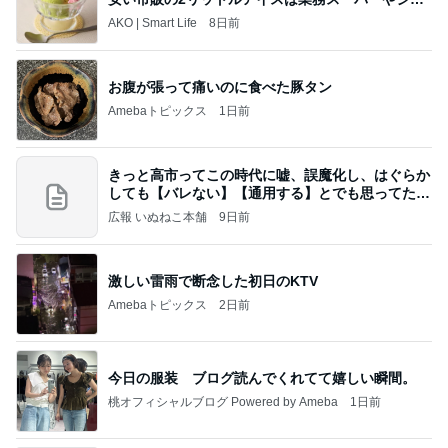
トレ
AKO | Smart Life
8日前
お腹が張って痛いのに食べた豚タン
Amebaトピックス
1日前
きっと高市ってこの時代に嘘、誤魔化し、はぐらか
しても【バレない】【通用する】とでも思ってたん
だろ
広報 いぬねこ本舗
9日前
激しい雷雨で断念した初日のKTV
Amebaトピックス
2日前
今日の服装 ブログ読んでくれてて嬉しい瞬間。
桃オフィシャルブログ Powered by Ameba
1日前