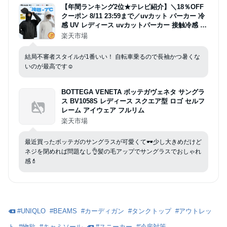
【年間ランキング2位★テレビ紹介】＼18％OFF
クーポン 8/11 23:59まで／uvカット パーカー 冷
感 UV レディース uvカットパーカー 接触冷感 長
袖 ラッシュガード メンズ UVパーカー 遮光 メッ
楽天市場
シュ 通気口 涼しい トップス 大きいサイズ 日焼
け防止服 日よけ サンバイザー 即納
結局不審者スタイルが1番いい！ 自転車乗るので長袖かつ暑くな
いのが最高です☺️
BOTTEGA VENETA ボッテガヴェネタ サングラ
ス BV1058S レディース スクエア型 ロゴ セルフ
レーム アイウェア フルリム
楽天市場
最近買ったボッテガのサングラスが可愛くて🕶️少し大きめだけど
ネジを閉めれば問題なし👌髪の毛アップでサングラスでおしゃれ
感💄
#
UNIQLO
#
BEAMS
#
カーディガン
#
タンクトップ
#
アウトレッ
ト
#
物欲
#
キャミソール
#
スニーカー
#
冷房対策