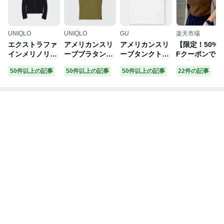
UNIQLO
UNIQLO
GU
楽天市場
エクストラファ
アメリカンスリ
アメリカンスリ
【限定！50%O
インメリノリブ
ーブブラタンク
ーブタンクトッ
Fクーポンで12
ポロカーディガ
トップ
プ
9円】カップ付
50件以上の記事
50件以上の記事
50件以上の記事
22件の記事
ン（長袖）
きアメスリタ
クトップ[返品
換不可] レディ
ース 春 夏 / ブ
トップ ブラジ
ーいらない ト
プス タンクト
プ インナー ア
ンダーウェア 
ップ付き リブ
ノースリーブ 
メスリ [mb]