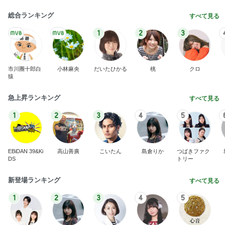
総合ランキング
すべて見る
1
2
3
市川團十郎白
小林麻央
だいたひかる
桃
クロ
猿
急上昇ランキング
すべて見る
1
2
3
4
5
EBiDAN 39&Ki
高山善廣
こいたん
島倉りか
つばきファク
DS
トリー
新登場ランキング
すべて見る
1
2
3
4
5