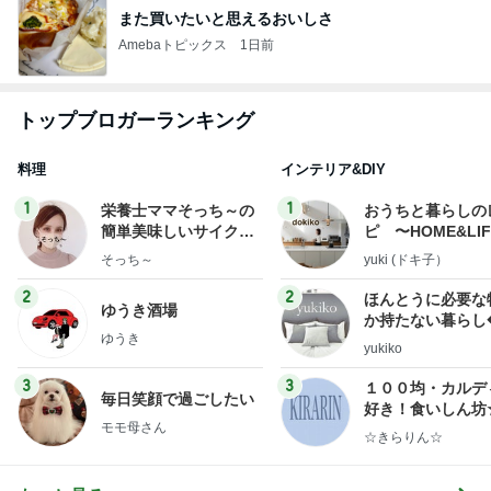
また買いたいと思えるおいしさ
Amebaトピックス
1日前
トップブロガーランキング
料理
インテリア&DIY
1
1
栄養士ママそっち～の
おうちと暮らしの
簡単美味しいサイクル
ピ 〜HOME&LI
献立
そっち～
yuki (ドキ子）
2
2
ほんとうに必要な
ゆうき酒場
か持たない暮らし
ゆうき
ep Life Simple
yukiko
ンテリアのきろく
3
3
１００均・カルデ
毎日笑顔で過ごしたい
好き！食いしん坊
モモ母さん
らりん☆のブログ
☆きらりん☆