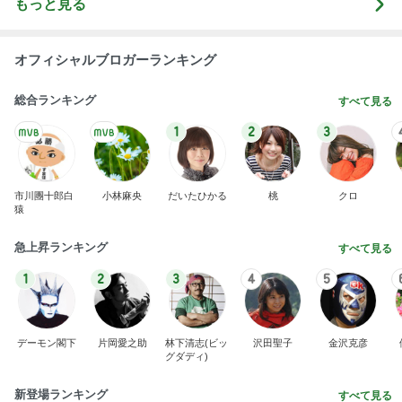
もっと見る
オフィシャルブロガーランキング
総合ランキング
すべて見る
1
2
3
市川團十郎白
小林麻央
だいたひかる
桃
クロ
猿
急上昇ランキング
すべて見る
1
2
3
4
5
デーモン閣下
片岡愛之助
林下清志(ビッ
沢田聖子
金沢克彦
グダディ)
新登場ランキング
すべて見る