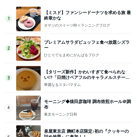
【ミスド】ファンシードーナツを求める旅 最
終章かな
1
オヤジのスイーツ時々ランニングブログ
プレミアムサラダビュッフェ食べ放題シズラ
ー
2
ひとりでもまめにがんばるブログ
【タリーズ新作】かわいすぎて食べられな
い!?「日焼けベアフルのキャラメルスチーム
3
ケーキ」を実食
華麗なるスタバマダム
モーニング◆猿田彦珈琲 調布焙煎ホール＠調
布
4
東京モーニング日和
泉屋東京店 麹町本店限定♪初の『クッキーの
詰め放題』に参加！！