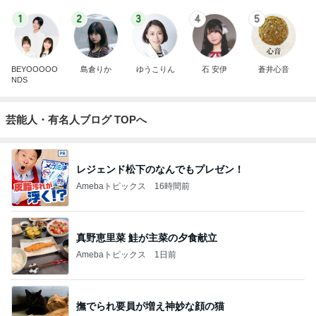
1
2
3
4
5
BEYOOOOO
島倉りか
ゆうこりん
石 安伊
蒼井心音
NDS
芸能人・有名人ブログ TOPへ
レジェンド松下のなんでもプレゼン！
Amebaトピックス
16時間前
真野恵里菜 鮭が主菜の夕食献立
Amebaトピックス
1日前
撫でられ要員が増え神妙な顔の猫