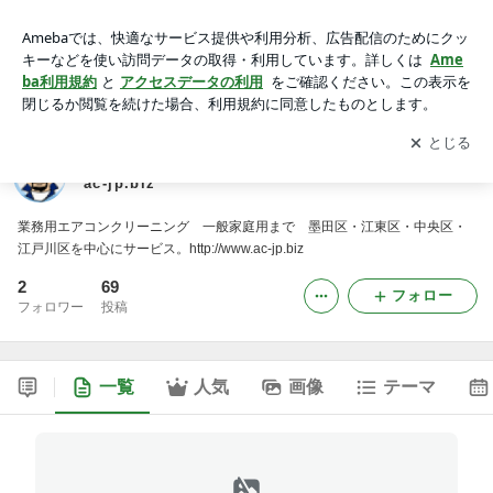
エアコン洗浄 キー・コーポレーション http://www.ac-jp.biz
アプリをダウンロードして
ブログの更新通知
を受け取りまし
開く
ょう。
エアコン洗浄 キー・コーポレーション http://www.
ac-jp.biz
業務用エアコンクリーニング 一般家庭用まで 墨田区・江東区・中央区・
江戸川区を中心にサービス。http://www.ac-jp.biz
2
69
フォロー
フォロワー
投稿
一覧
人気
画像
テーマ