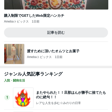
渡すために頂いたオムツとお菓子
Amebaトピックス
1日前
ジャンル人気記事ランキング
入院・闘病生活
またやられた！！旦那はんが勝手に捨てたも
のに絶句！！
1
レアな人生を歩む☆みのりの日常
食べるってしんどいですね
2
再再再再発！幾度の再発も乗り越える！さくらの幸
せ探求ブログ♬.*ﾟ