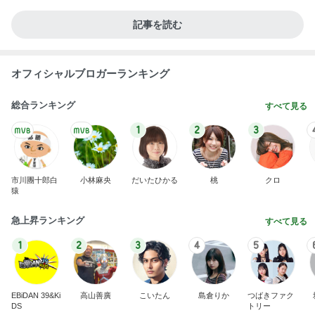
記事を読む
オフィシャルブロガーランキング
総合ランキング
すべて見る
1
2
3
市川團十郎白
小林麻央
だいたひかる
桃
クロ
猿
急上昇ランキング
すべて見る
1
2
3
4
5
EBiDAN 39&Ki
高山善廣
こいたん
島倉りか
つばきファク
DS
トリー