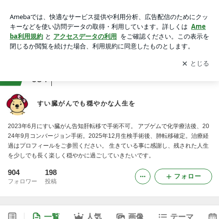
すい臓がんでも穏やかな人生を
アプリをダウンロードして
ブログの更新通知
を受け取りまし
開く
ょう。
ranking
入院・闘病生活ジャンル
654
すい臓がんでも穏やかな人生を
2023年6月にすい臓がん告知肝転移で手術不可。 アブゲムで化学療法後、20
24年9月コンバージョン手術。2025年12月生検手術後、肺転移確定。治療経
過はプロフィールをご参照ください。 生きている事に感謝し、残された人生
を少しでも長く楽しく穏やかに過ごしていきたいです。
904
198
フォロー
フォロワー
投稿
一覧
人気
画像
テーマ