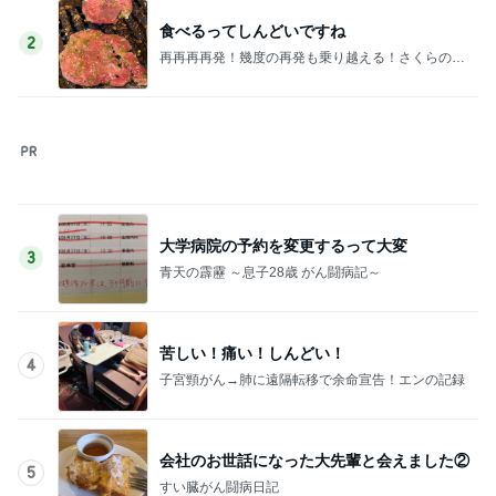
大学病院の予約を変更するって大変
3
青天の霹靂 ～息子28歳 がん闘病記～
苦しい！痛い！しんどい！
4
子宮頸がん→肺に遠隔転移で余命宣告！エンの記録
会社のお世話になった大先輩と会えました②
5
すい臓がん闘病日記
このジャンルの記事をもっと見る
神がかってる掃除機
Amebaトピックス
5時間前