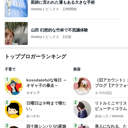
医師に言われた運もある大きな手術
Amebaトピックス
22時間前
山田 幻想的な竹林で不思議体験
Amebaトピックス
2日前
トップブロガーランキング
子育て
美容
1
1
kosodatefulな毎日 ～
（旧アカウント）
オギャ子の暴走～
ブログ【アラフォ
社売却セカンドラ
オギャ子
エマの日記
フ】
2
2
日曜日は９時まで寝た
リトルミニマリス
い。
ビューティコラム 
little minimalist'
あべかわ
あねっさ／anessa
uty colum
3
3
四十路シンパパの家族
美人になれる、た