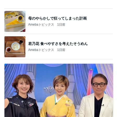
闘病生活や支えてくれた方々のお話
Amebaトピックス
1日前
記事を読む
バレエを辞めみるみる太り始めた長女
Amebaトピックス
2日前