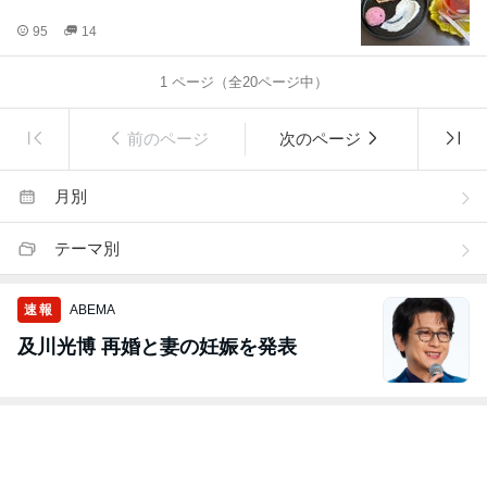
95
14
1
ページ（全
20
ページ中）
前のページ
次のページ
月別
テーマ別
速報
ABEMA
及川光博 再婚と妻の妊娠を発表