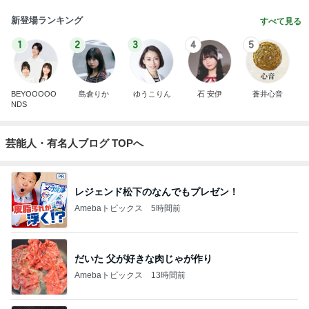
新登場ランキング
すべて見る
1
2
3
4
5
BEYOOOOO
島倉りか
ゆうこりん
石 安伊
蒼井心音
NDS
芸能人・有名人ブログ TOPへ
レジェンド松下のなんでもプレゼン！
Amebaトピックス
5時間前
だいた 父が好きな肉じゃが作り
Amebaトピックス
13時間前