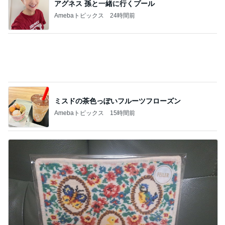
ミスドの茶色っぽいフルーツフローズン
Amebaトピックス
15時間前
購入制限でGETしたWeb限定ハンカチ
Amebaトピックス
1日前
記事を読む