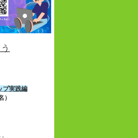
ろう
ップ実践編
名）
す！