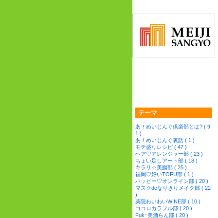
テーマ
あ！めいじんぐ倶楽部とは? ( 9
1 )
あ！めいじんぐ裏話 ( 1 )
モテ盛りレシピ ( 47 )
ヘア♡アレンジャー部 ( 23 )
ちょい足しアート部 ( 18 )
キラリ☆美腸部 ( 25 )
福岡♡好いTOFU部 ( 1 )
ハッピー♡オンライン部 ( 20 )
マスクdeなりきりメイク部 ( 22
)
薬院わいわいWINE部 ( 10 )
ココロカラフル部 ( 20 )
Fukｰ美酒らん部 ( 20 )