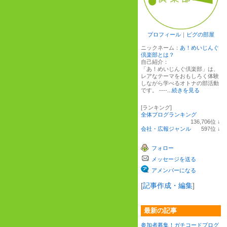
プロフィール
｜
ピグの部屋
ニックネーム：
あ！めいじんぐ
倶楽部とは？
自己紹介：
「あ！めいじんぐ倶楽部」は、
レアなテーマをおもしろく体験
しながら学べるオトナの部活動
です。 ----...
続きを見る
[ランキング]
全体ブログランキング
136,706
位
↓
ラ
会社・広報ジャンル
597
位
↓
ン
ラ
キ
ン
フォロー
ン
キ
グ
ン
メッセージを送る
下
グ
降
下
アメンバーになる
降
[
記事作成・編集
]
最新の記事
参加者募集！ガチコードプログ