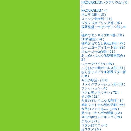
HAQUARIUM(ハクアリウム) ( 0
)
HAQUARIUM ( 4 )
ネコヲタ部 ( 10 )
ストック美食部 ( 11 )
ワタシスタイリング部 ( 45 )
福岡発盛りつけデザイン部 ( 25
)
福岡ワタシサイズDIY部 ( 30 )
1DAY講座 ( 24 )
福岡おもてなし英会話部 ( 29 )
ルームコーディネート部 ( 29 )
スムージーcafe部 ( 31 )
あ！めいじんぐ倶楽部同窓会 (
3 )
ショークワイヤ♪ ( 40 )
ふくおか☆動ガールズ部 ( 41 )
なりきりメイク★福岡スター部
( 38 )
今日の歌活♪ ( 13 )
リメイクファッション部 ( 51 )
ファッション ( 4 )
マクロ美☆キッチン ( 72 )
その他 ( 21 )
今日のキレイになる料理 ( 3 )
博多フォトるん部の活動 ( 36 )
今日のフォトるん♪ ( 140 )
美ウォーキングの活動 ( 52 )
今日の美ウォーキング ( 39 )
グルメ ( 21 )
ワタシ的エコ ( 0 )
おススメ ( 5 )