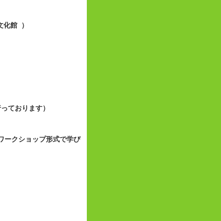
文化館 ）
行っております）
めるワークショップ形式で学び