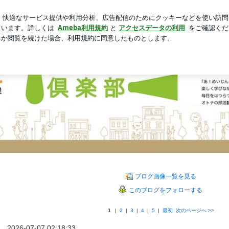
と炊き込みご飯
新規登録
芸能人ブログ
人気ブログ
ブログ画像一覧を見る
このブログをフォローする
1
|
2
|
3
|
4
|
5
|
最初
次のページへ
>>
2026-07-07 02:18:33