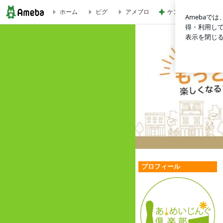
ケンタの辛いチキン
ホーム
ピグ
アメブロ
あ！めいじんぐ倶楽部の夢プラス日記
プロフィール