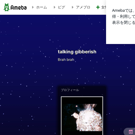
ホーム
ピグ
アメブロ
女性を見る目がない
talking gibberish
talking gibberish
Brah brah
プロフィール