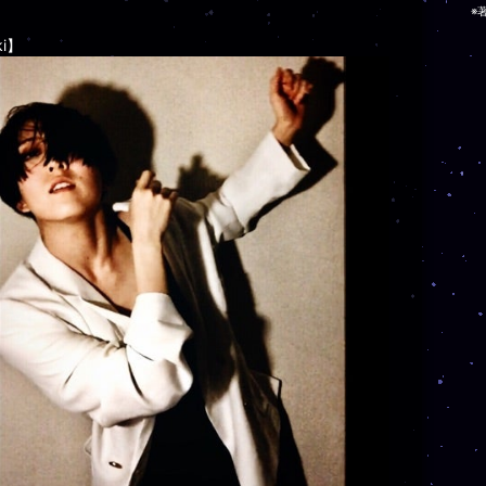
※
ki】