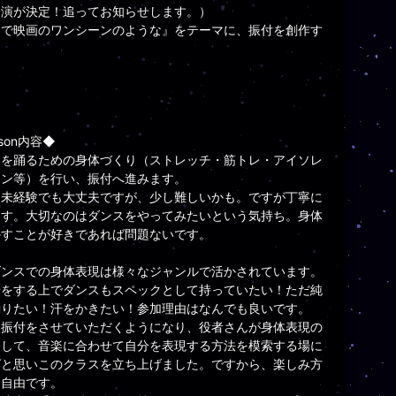
公演が決定！追ってお知らせします。）
るで映画のワンシーンのような』をテーマに、振付を創作す
sson内容◆
スを踊るための身体づくり（ストレッチ・筋トレ・アイソレ
ョン等）を行い、振付へ進みます。
ス未経験でも大丈夫ですが、少し難しいかも。ですが丁寧に
ます。大切なのはダンスをやってみたいという気持ち。身体
かすことが好きであれば問題ないです。
ダンスでの身体表現は様々なジャンルで活かされています。
居をする上でダンスもスペックとして持っていたい！ただ純
踊りたい！汗をかきたい！参加理由はなんでも良いです。
に振付をさせていただくようになり、役者さんが身体表現の
として、音楽に合わせて自分を表現する方法を模索する場に
ばと思いこのクラスを立ち上げました。ですから、楽しみ方
々自由です。