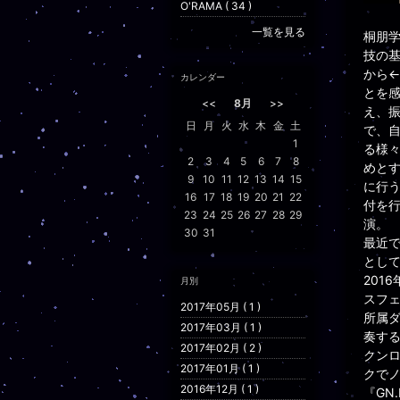
O'RAMA ( 34 )
一覧を見る
桐朋
技の
から
カレンダー
とを
<<
8月
>>
え、
日
月
火
水
木
金
土
で、
1
る様々
2
3
4
5
6
7
8
めと
9
10
11
12
13
14
15
に行
16
17
18
19
20
21
22
付を
23
24
25
26
27
28
29
演。
30
31
最近
とし
201
月別
スフ
2017年05月 ( 1 )
所属
2017年03月 ( 1 )
奏するダ
2017年02月 ( 2 )
クン
2017年01月 ( 1 )
クでノ
2016年12月 ( 1 )
『GN