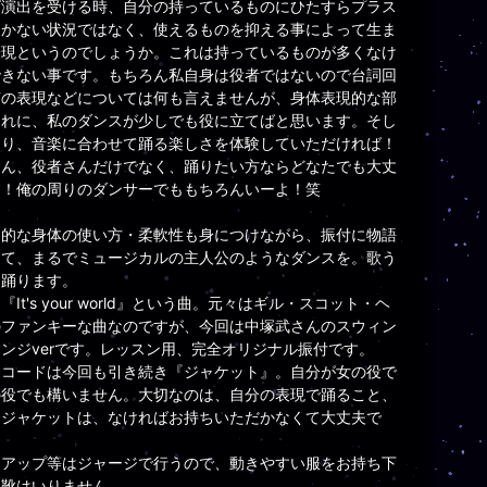
ば演出を受ける時、自分の持っているものにひたすらプラス
しかない状況ではなく、使えるものを抑える事によって生ま
表現というのでしょうか。これは持っているものが多くなけ
できない事です。もちろん私自身は役者ではないので台詞回
声の表現などについては何も言えませんが、身体表現的な部
それに、私のダンスが少しでも役に立てばと思います。そし
より、音楽に合わせて踊る楽しさを体験していただければ！
ろん、役者さんだけでなく、踊りたい方ならどなたでも大丈
す！俺の周りのダンサーでももちろんいーよ！笑
ス的な身体の使い方・柔軟性も身につけながら、振付に物語
じて、まるでミュージカルの主人公のようなダンスを。歌う
に踊ります。
『It's your world』という曲。元々はギル・スコット・ヘ
のファンキーな曲なのですが、今回は中塚武さんのスウィン
ンジverです。レッスン用、完全オリジナル振付です。
スコードは今回も引き続き『ジャケット』。自分が女の役で
の役でも構いません。大切なのは、自分の表現で踊ること、
。ジャケットは、なければお持ちいただかなくて大丈夫で
、アップ等はジャージで行うので、動きやすい服をお持ち下
。靴はいりません。