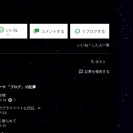
いいね
リブログする
コメントする
3
いいね！した人一覧
ポスト
記事を報告する
ーマ 「
ブログ
」 の記事
目標
3
2-13
のプライベートな日記。←
7-23
に振られて
5-21