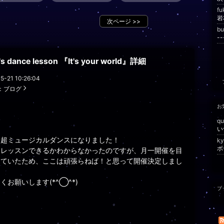
f
次ページ
>>
b
--
i's dance lesson 『It's your world』詳細
5-21 10:26:04
：
ブログ
お
qu
い
は超ミュージカルダンスになりました！
k
ボ
はレッスンできるかわからなかったのですが、月一開催を目
していたため、ここは頑張らねば！と思って開催決定しまし
くお願いします(*^◯^*)
ブ