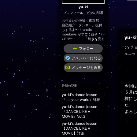
yu-ki
プロフィール
｜
ピグの部屋
お住まいの地域：
東京都
自己紹介：ダンサー。振付
もするよ〜！ arctic
monkeys がすごく好き ｺﾝﾃ
yu-k
ﾝﾎﾟﾗﾘｰ ...
続きを見る
2017-0
フォロー
テーマ
アメンバーになる
メッセージを送る
今回
最新の記事
５月
yu-ki's dance lesson
標に
『It's your world』詳細
た。
yu-ki's dance lesson
よろし
『DANCE,LIKE A
MOVIE』Vol.2
yu-ki's dance lesson
【DANCE,LIKE A
MOVIE】詳細