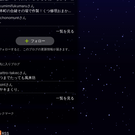
ukumimifukumaruさん
岩本町の合鍵その場で作製！くつ修理おまかせください！
uchonomureさん
-
一覧を見る
フォロー
フォローすると、このブログの更新情報が届きます。
気に入りブログ
attro-takecさん
つまでたっても風来坊
yontさん
ヤキまくり。
一覧を見る
ックマーク
RSS