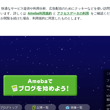
と言われる原因
芸能人ブログ
人気ブログ
新規登録
こ
フ
ha
＊
k
前
of
ブログトップ
記事一覧
画像一覧