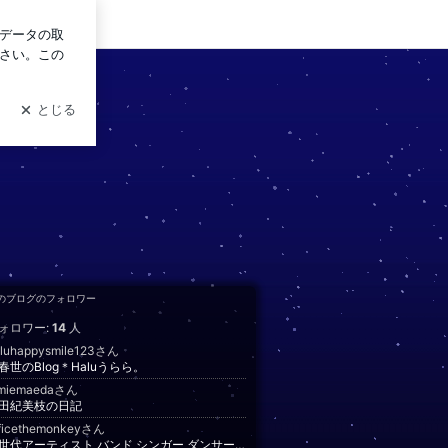
ログイン
のブログのフォロワー
ォロワー:
14
人
luhappysmile123さん
春世のBlog＊Haluうらら。
imiemaedaさん
田紀美枝の日記
ficethemonkeyさん
次世代アーティスト バンド シンガー ダンサー 応援 なんでも相談してね オフィスザモンキー音楽事務所スタッフのブログ