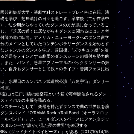
学園芸術短期大学・演劇学科ストレートプレイ科に在籍。演
基礎を学び、芝居漬けの日々を過ごす。卒業後（てか在学中
←）、幼少期からやっていたダンスの方が肌に合っているこ
感じ、『芝居の近くに居ながらもダンスに関わるには』と考
振付師の道に転向。アメリカ・ニューヨークへのダンス留学
自分のメインとしていたコンテンポラリーダンスを始めとす
なジャンルのダンスを学ぶ。帰国後、"ズッキュン娘"を始
する芝居をメインとする劇団のダンスシーンの振付を勢力的
う。また、バンド、惑星アブノーマルのバックダンサーの振
行い、自身もダンサーとして数々のライブ・音楽フェスに出
では、水曜日のカンパネラ武道館公演『八角宇宙』ダンサー
て出演。
6年夏には江戸川橋の絵空箱という箱で毎年開催されるダン
ェスティバルの主催を務める。
ダンスチームとして、楽器を持たずダンスで曲の世界観を演
ンスバンド『O'RAMA Rock'n'Roll Band（オーラマロッ
ロールバンド）』と、ヒールダンスをベースにファンタジッ
スタルジーな"誰かが見た夢の世界"を表現する
.BBs（グッドナイトベイビーズ）』がある（2017,10/14,15