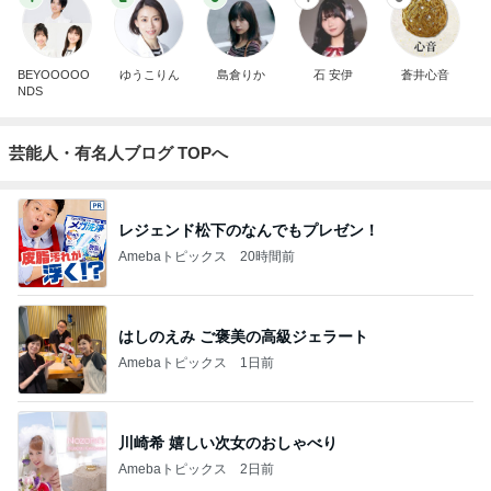
BEYOOOOO
ゆうこりん
島倉りか
石 安伊
蒼井心音
NDS
芸能人・有名人ブログ TOPへ
レジェンド松下のなんでもプレゼン！
Amebaトピックス
20時間前
はしのえみ ご褒美の高級ジェラート
Amebaトピックス
1日前
川崎希 嬉しい次女のおしゃべり
Amebaトピックス
2日前