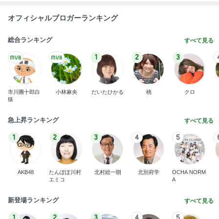
オフィシャルブロガーランキング
総合ランキング
すべて見る
1
2
3
市川團十郎白
小林麻央
だいたひかる
桃
クロ
猿
急上昇ランキング
すべて見る
1
2
3
4
5
AKB48
たんぽぽ川村
北村総一朗
北別府学
OCHA NORM
エミコ
A
新登場ランキング
すべて見る
1
2
3
4
5