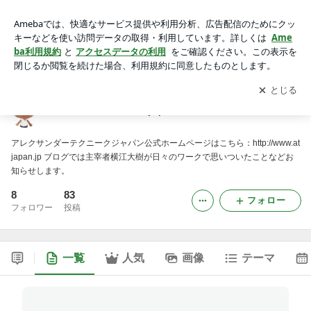
alexander-technic-japanのブログ
アプリをダウンロードして
ブログの更新通知
を受け取りまし
開く
ょう。
alexander-technic-japanのブログ
アレクサンダーテクニークジャパン公式ホームページはこちら：http://www.at
japan.jp ブログでは主宰者横江大樹が日々のワークで思いついたことなどお
知らせします。
8
83
フォロー
フォロワー
投稿
一覧
人気
画像
テーマ