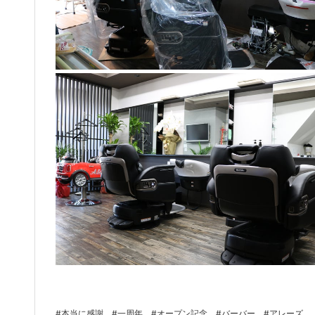
#本当に感謝
#一周年
#オープン記念
#バーバー
#アレーズ