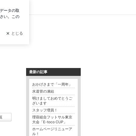
グイン
最新の記事
おかげさまで「一周年」
水道管の凍結
明けましておめでとうご
ざいます
スタッフ増員！
覧
理容組合フットサル東京
大会「E-toco CUP」
ホームページリニューア
ル！