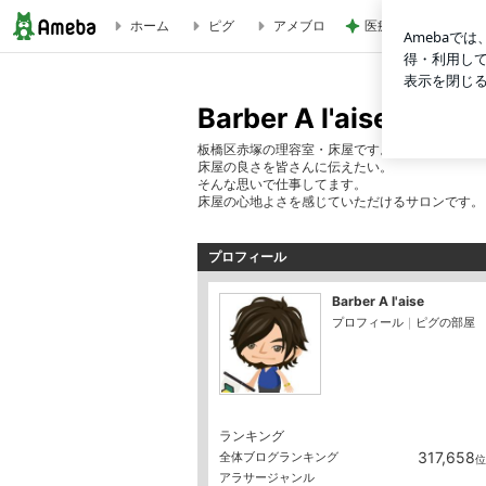
ホーム
ピグ
アメブロ
医療証なしで1380
Barber A l'aise
Barber A l'aise
板橋区赤塚の理容室・床屋です。
床屋の良さを皆さんに伝えたい。
そんな思いで仕事してます。
床屋の心地よさを感じていただけるサロンです。
プロフィール
Barber A l'aise
プロフィール
｜
ピグの部屋
ランキング
317,658
全体ブログランキング
位
アラサージャンル