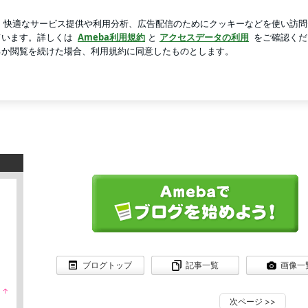
円だった医療費
芸能人ブログ
人気ブログ
新規登録
ロ
ブログトップ
記事一覧
画像一
↑
ラ
次ページ
>>
ン