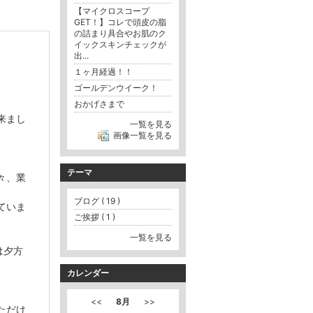
【マイクロスコープ
GET！】コレで頭皮の脂
の詰まり具合やお肌のク
イックスキンチェックが
出...
１ヶ月経過！！
ゴールデンウイーク！
おかげさまで
来まし
一覧を見る
画像一覧を見る
テーマ
々、業
ブログ ( 19 )
ていま
ご挨拶 ( 1 )
一覧を見る
は夕方
カレンダー
<<
8月
>>
ただけ