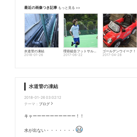
最近の画像つき記事
もっと見る >>
水道管の凍結
理容組合フットサル東京大会「E-toco CUP」
ゴールデンウイーク！
2018-01-26
2017-06-22
2017-04-28
水道管の凍結
2018-01-26 03:02:12
テーマ：
ブログ
キャーーーーーーーーーー！！
水が出ない・・・・・・・