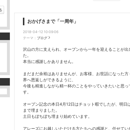
キ
ン
る
グ
上
昇
おかげさまで「一周年」
2018-04-12 10:09:06
テーマ：
ブログ
沢山の方に支えられ、オープンから一年を迎えることが出
た。
本当に感謝しかありません。
。
まだまだ余裕はありませんが、お客様、お世話になった方
界へ恩返しができるように、
今後も精進しながら精一杯のことをやっていきたいと思っ
す。
オープン記念の本日4月12日はチョット暇でしたが、明日
まで埋まりました。
土日もぼちぼち埋まり始めています。
アレーズにお越しいただける方たちへの感謝と、任せてい