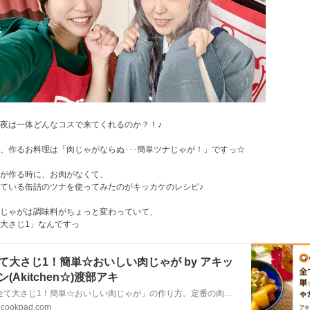
夜は一体どんなコスで来てくれるのか？！♪
、作るお料理は「肉じゃがならぬ･･･簡単ツナじゃが！」ですっ☆
が作る時に、お肉がなくて、
ている缶詰のツナを使ってみたのがキッカケのレシピ♪
じゃがは調味料がちょっと変わっていて、
大さじ1」なんですっ
て大さじ1！簡単☆おいしい肉じゃが by アキッ
ン(Akitchen☆)渡部アキ
「全て大さじ1！簡単☆おいしい肉じゃが」の作り方。定番の肉じゃが☆調味料が「大さじ1」分量統一で、覚えやすくて美味しいレシピ！ 和風だしを大さじで入れるのは珍しいと思いますが、「大さじ1」でお願いします♪ 材料: 豚薄切り肉、じゃがいも、玉ねぎ
cookpad.com