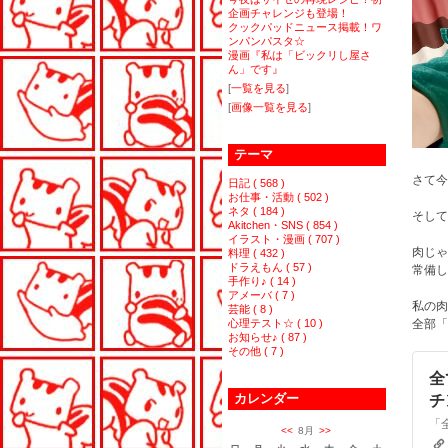
企画チャレンジも登場！
クックパッドニュース掲載！ワ
ンパンパスタ☆
漫画『私は「ビックリし屋さ
ん」です』
[
一覧を見る
]
[
画像一覧を見る
]
テーマ
さて今
日記 ( 568 )
お仕事・活動 ( 502 )
ネタ ( 184 )
そして
Akitchen・SNS ( 854 )
イラスト・漫画 ( 707 )
肉じゃ
料理 ( 432 )
ドラえもん ( 57 )
常備し
手作り♪ ( 14 )
アメーバ ( 7 )
私の肉
芸能 ( 8 )
心理テスト☆ ( 10 )
全部「
お知らせ♪ ( 87 )
その他 ( 7 )
全
カレンダー
チ
<<
8月
>>