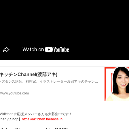
キッチンChannel(渡部アキ)
キッズダンス講師、料理家、イラストレーター渡部アキのチャンネルです。
www.youtube.com
Akitchen☆応援メンバーさんも大募集中です！
tchen☆Shop】
https://akitchen.thebase.in/