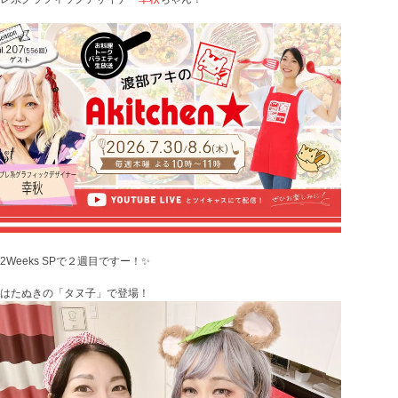
2Weeks SPで２週目ですー！✨
はたぬきの「タヌ子」で登場！