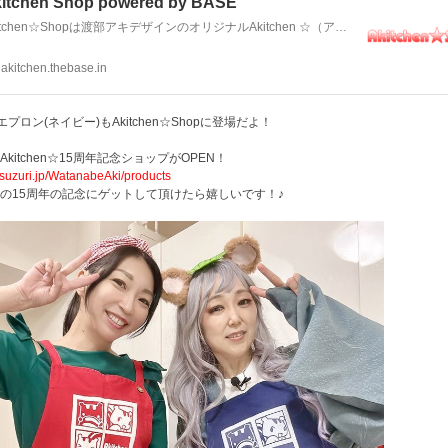
itchen Shop powered by BASE
Akitchen☆Shopは渡部アキデザインのオリジナルAkitchen ☆（アキッチン）グッズショップです。
akitchen.thebase.in
wエプロン(ネイビー)もAkitchen☆Shopに登場だよ！
Akitchen☆15周年記念ショップがOPEN！
//suzuri.jp/WatanabeAki/products
の15周年の記念にゲットして頂けたら嬉しいです！♪