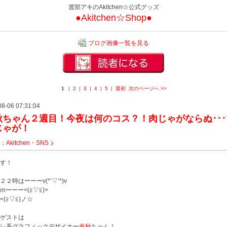
渡部アキのAkitchen☆公式グッズ
●Akitchen☆Shop●
ブログ画像一覧を見る
1
|
2
|
3
|
4
|
5
|
最初
次のページへ
>>
08-06 07:31:04
秋ちゃん２週目！今夜は何のコス？！肉じゃがならぬ･･･
じゃが！
：
Akitchen・SNS
す！
２時はーーーv(*’▽’*)v
chenーーー<(≧▽≦)>
<(≧▽≦)ノ☆
ゲストは
レ系グラフィックデザイナー
幸秋
ちゃん！