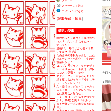
フォロー
グ
キ
上
ン
メッセージを送る
昇
グ
上
アメンバーになる
昇
[
記事作成・編集
]
最新の記事
幸秋ちゃん２週目！今夜は何の
コス？！肉じゃがならぬ･･･ツ
ナじゃが！
漫画｢え、毎日じぶん省エネ飯
ですが？｣第5話！
たぬき娘の幸秋ちゃんと「たぬ
きルーレット七変化」！旬の空
芯菜レシピ☆
コスプレ系グラフィックデザイ
ナー幸秋ちゃん！今夜は一体何
のコスで登場？！笑☆
今回も
マダム・フィーカちゃん久々登
場！夏にもぴったり「冷やし辛
１週目
ラーメン」レシピ☆
久々登場☆マダム・フィーカち
ゃん！辛ラーメンアレンジレシ
ピに素敵なお知らせも！
「え、毎日じぶん省エネ飯です
が？」第4話公開！「やみつ
き！大葉チーズの肉巻きおにぎ
り」
今夜はサイゼの再現レシピ！初