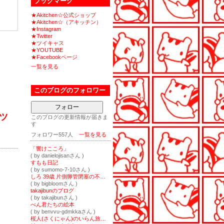
ブックマーク
★Akitchen☆公式ショップ
★Akitchen☆（アキッチン）
★Instagram
★Twitter
★ツイキャス
★YOUTUBE
★Facebookページ
一覧を見る
このブログのフォロワー
フォロー
ツ
このブログの更新情報が届きま
す
フォロワー557人
一覧を見る
「響けこころ」
( by danielojisanさん )
すもも日記
( by sumomo-7-10さん )
しろ 39歳 片側卵管閉塞の不妊治療からの妊娠・育児記録
( by bigbloomさん )
takajibunのブログ
( by takajibunさん )
べん君たちの絵本
( by benvvu-gdmkkaさん )
桜人(さくにゃん)のいらん旅ブログ