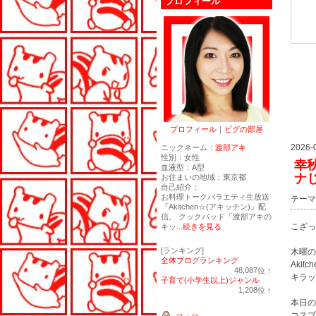
プロフィール
プロフィール
｜
ピグの部屋
2026-
ニックネーム：
渡部アキ
性別：
女性
幸
血液型：
A型
ナ
お住まいの地域：
東京都
自己紹介：
お料理トークバラエティ生放送
テーマ
『Akitchen☆(アキッチン)』配
信。 クックパッド「渡部アキの
こざっ
キッ...
続きを見る
[ランキング]
木曜の２
全体ブログランキング
Akit
48,087
位
↑
キラッ
ラ
子育て(小学生以上)ジャンル
ン
1,208
位
↑
キ
ラ
本日の
ン
ン
コスプ