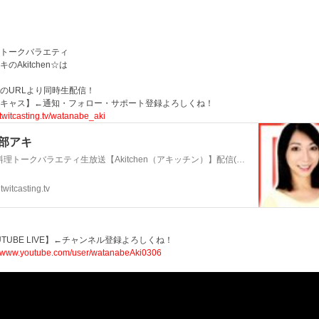
トークバラエティ
のAkitchen☆は
のURLより同時生配信！
キャス】←通知・フォロー・サポート登録よろしくね！
//twitcasting.tv/watanabe_aki
部アキ
お料理トークバラエティ生放送【Akitchen（アキッチン）】配信(野菜ソムリエ・フードコーディネーター資格) /ダンス講師・レシピライター・イラスト..
twitcasting.tv
UTUBE LIVE】←チャンネル登録よろしくね！
//www.youtube.com/user/watanabeAki0306