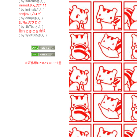
( by saremoさん )
inrimaltさんのﾌﾞﾛｸﾞ
( by inrimaltさん )
annjioのブログ
( by annjioさん )
1b7bcのブログ
( by 1b7bcさん )
旅行ときどき出張
( by fly24365さん )
※著作権についてのご注意