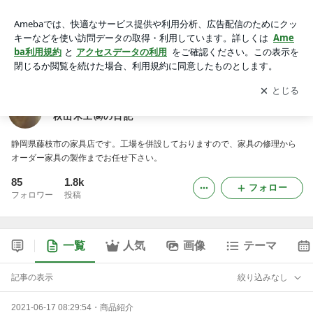
静岡の無垢家具・オーダー家具・古材家具の専門店 秋山木工
㈱の日記
アプリをダウンロードして
ブログの更新通知
を受け取りまし
開く
ょう。
静岡の無垢家具・オーダー家具・古材家具の専門店
秋山木工㈱の日記
静岡県藤枝市の家具店です。工場を併設しておりますので、家具の修理から
オーダー家具の製作までお任せ下さい。
85
1.8k
フォロー
フォロワー
投稿
一覧
人気
画像
テーマ
記事の表示
絞り込みなし
2021-06-17 08:29:54
・
商品紹介