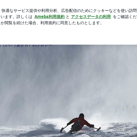
外で大活躍
新規登録
ログ
芸能人ブログ
人気ブログ
IER 狩野 亮
（かのうあきら）のブログ～