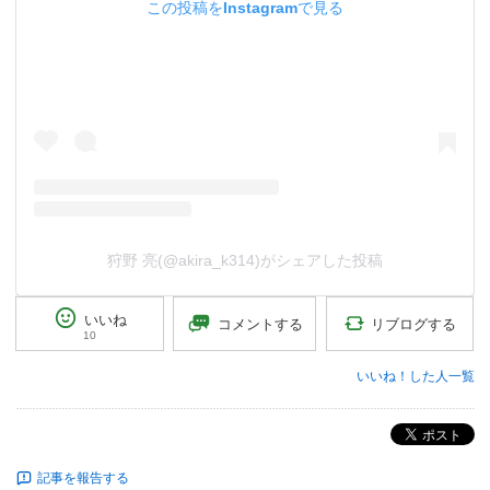
この投稿をInstagramで見る
狩野 亮(@akira_k314)がシェアした投稿
いいね
リブログする
コメントする
10
いいね！した人一覧
ポスト
記事を報告する