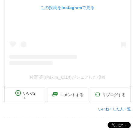
この投稿をInstagramで見る
狩野 亮(@akira_k314)がシェアした投稿
いいね
リブログする
コメントする
4
いいね！した人一覧
ポスト