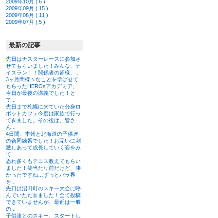
2009年10月 ( 6 )
2009年09月 ( 15 )
2009年08月 ( 11 )
2009年07月 ( 5 )
最新の記事
先日はナスターレースに参加さ
せてもらいました！みんな、ナ
イスラン！！関係者の皆様、...
3ヶ月間様々なことを学ばせて
もらったHEROsアカデミア、
今日が最後の講義でした！と
て...
先日まで札幌に来ていた分身ロ
ボットカフェ今度は家族で行っ
てきました。その後は、皆さ
ん...
4日間、本州と北海道の子供達
の合同練習でした！お互いに刺
激しあって成長していく姿をみ
て...
恐れ多くもテニス教えてもらい
ました！笑当たり前だけど、凄
かったですね…ずっとパラ界
を...
先日は沼田町のスキー大会に呼
んでいただきました！全て投稿
できていませんが、最近は一般
の...
子供達とのスキー、スタートし