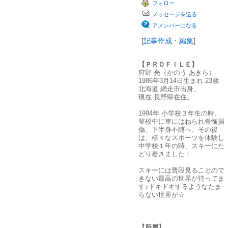
フォロー
ン
グ
メッセージを送る
上
昇
アメンバーになる
[
記事作成・編集
]
【ＰＲＯＦＩＬＥ】
狩野 亮（かのう あきら）
1986年3月14日生まれ 23歳
北海道 網走市出身。
現在 長野県在住。
1994年 小学校３年生の時、
登校中に車にはねられ脊髄損
傷、下半身不随へ。その後
は、様々なスポーツを体験し
中学校１年の時、スキーにた
どり着きました！
スキーには普段見ることので
きない最高の世界が待ってま
す♪ドキドキするようなたま
らない世界が☆
【所属】