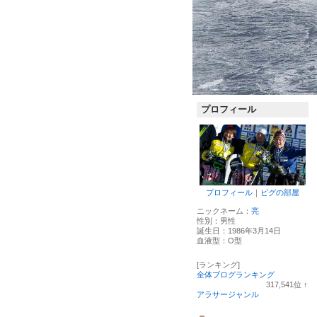
プロフィール
プロフィール
｜
ピグの部屋
ニックネーム：
亮
性別：
男性
誕生日：
1986年3月14日
血液型：
O型
[ランキング]
全体ブログランキング
317,541
位
↑
ラ
アラサージャンル
ン
キ