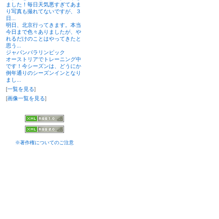
ました！毎日天気悪すぎてあま
り写真も撮れてないですが、３
日...
明日、北京行ってきます。本当
今日まで色々ありましたが、や
れるだけのことはやってきたと
思う...
ジャパンパラリンピック
オーストリアでトレーニング中
です！今シーズンは、どうにか
例年通りのシーズンインとなり
まし...
[
一覧を見る
]
[
画像一覧を見る
]
※著作権についてのご注意