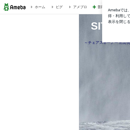
普段頼れない夫が海
ホーム
ピグ
アメブロ
SITSKIER 狩野 亮
SITSK
～チェアスキーアー 狩野亮