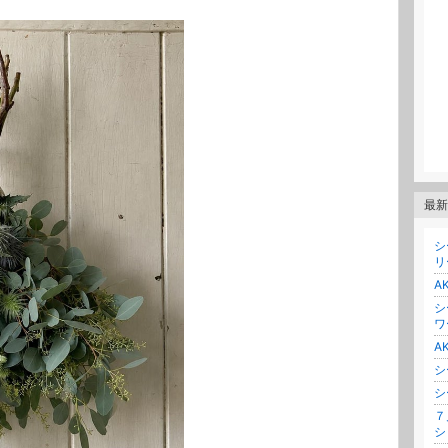
最新
シ
リ
AK
シ
ワ
A
シ
シ
７
シ