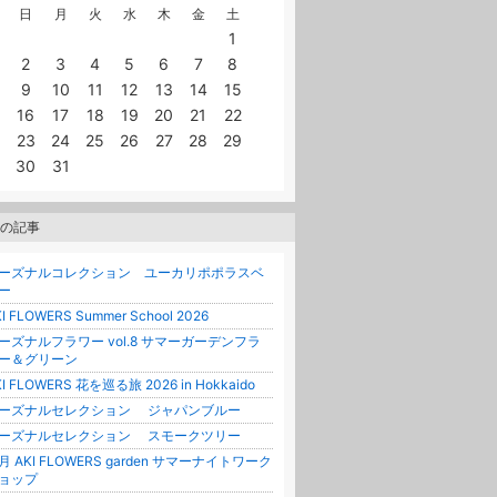
日
月
火
水
木
金
土
1
2
3
4
5
6
7
8
9
10
11
12
13
14
15
16
17
18
19
20
21
22
23
24
25
26
27
28
29
30
31
の記事
ーズナルコレクション ユーカリポポラスベ
ー
I FLOWERS Summer School 2026
ーズナルフラワー vol.8 サマーガーデンフラ
ー＆グリーン
KI FLOWERS 花を巡る旅 2026 in Hokkaido
ーズナルセレクション ジャパンブルー
ーズナルセレクション スモークツリー
月 AKI FLOWERS garden サマーナイトワーク
ョップ