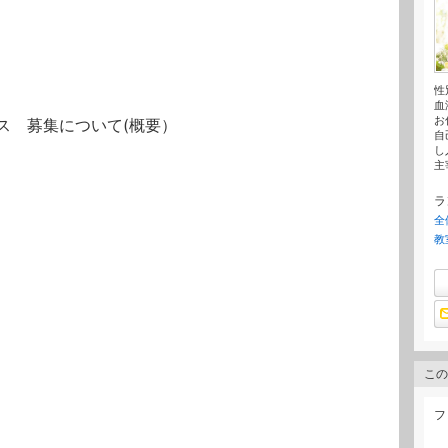
性
血
お
ース 募集について(概要）
自
し
主
ラ
全
教
この
フ