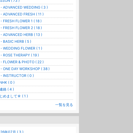
SSON ( 73 )
ADVANCED WEDDING ( 3 )
ADVANCED FRESH ( 11 )
RESH FLOWER 1 ( 18 )
FRESH FLOWER 2 ( 18 )
ADVANCED HERB ( 13 )
ASIC HERB ( 5 )
WEDDING FLOWER ( 1 )
ROSE THERAPY ( 19 )
FLOWER & PHOTO ( 22 )
ONE DAY WORKSHOP ( 38 )
INSTRUCTOR ( 0 )
HK ( 0 )
絡 ( 4 )
じめまして☆ ( 1 )
一覧を見る
26年07月 ( 3 )