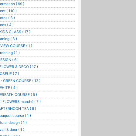
formation ( 99 )
ent ( 110 )
otos ( 3 )
ods ( 4 )
IDS CLASS ( 17 )
arning ( 3 )
VIEW COURSE ( 1 )
rdening ( 1 )
ESIGN ( 6 )
LOWER & DECO ( 17 )
OSEUE ( 7 )
GREEN COURSE ( 12 )
WHITE ( 4 )
WREATH COURSE ( 5 )
I FLOWERS marché ( 7 )
AFTERNOON TEA ( 9 )
ouquet course ( 1 )
tural design ( 1 )
wall & door ( 1 )