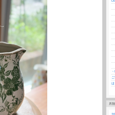
LE
・
・
・F
・
・
・B
・
・
・
・
・
・N
ご連
は
月別
20