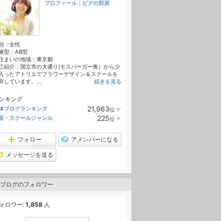
プロフィール
｜
ピグの部屋
別：
女性
液型：
AB型
住まいの地域：
東京都
己紹介：国立市の大通り(モスバーガー角）から少
入ったアトリエでフラワーデザイン＆スクールを
宰しています。...
続きを見る
ンキング
21,963
体ブログランキング
位
↑
ラ
225
室・スクールジャンル
位
↑
ン
ラ
キ
ン
ン
キ
フォロー
アメンバーになる
グ
ン
上
グ
メッセージを送る
昇
上
昇
ブログのフォロワー
ォロワー:
1,858
人