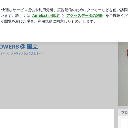
利きシロップ大会
芸能人ブログ
人気ブログ
新規登録
 FLOWERS @ 国立
と暮らすシンプルライフをお伝えします♪
プロ
━─━─━─