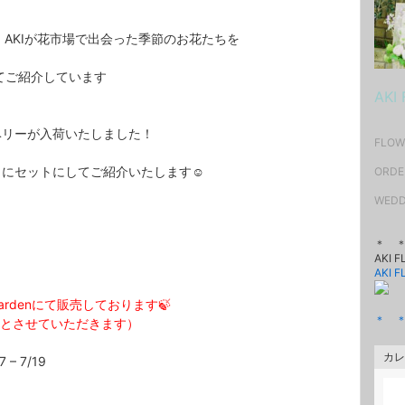
nでは、AKIが花市場で出会った季節のお花たちを
としてご紹介しています
AKI
ベリーが入荷いたしました！
FLOW
にセットにしてご紹介いたします☺️
ORDE
WEDD
＊ 
AKI 
AKI 
S gardenにて販売しております🍃
＊ 
 の営業とさせていただきます）
カレ
 – 7/19
ー