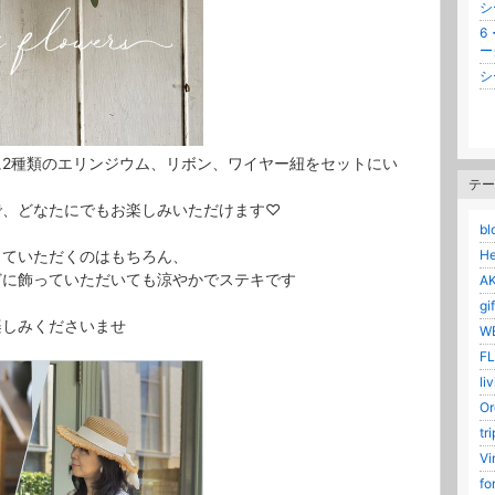
シ
6
ー
シ
2種類のエリンジウム、リボン、ワイヤー紐をセットにい
テー
で、どなたにでもお楽しみいただけます♡
bl
He
していただくのはもちろん、
どに飾っていただいても涼やかでステキです
AK
gif
楽しみくださいませ
WE
FL
li
Or
tri
Vi
for