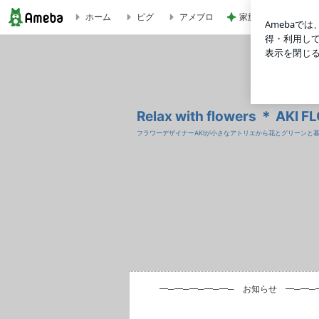
ホーム
ピグ
アメブロ
家族で盛り上がった
Relax with flowers ＊ AKI FLOWERS @ 国立
Relax with flowers ＊ AKI
フラワーデザイナーAKIが小さなアトリエから花とグリーン
━─━─━─━─━─ お知らせ ━─━─