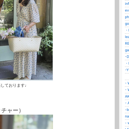
in
ev
ph
go
・K
le
RE
ga
-D
・F
-Y
・
- 
売しております♩
- 
AK
- 
ッチャー）
-b
na
- 