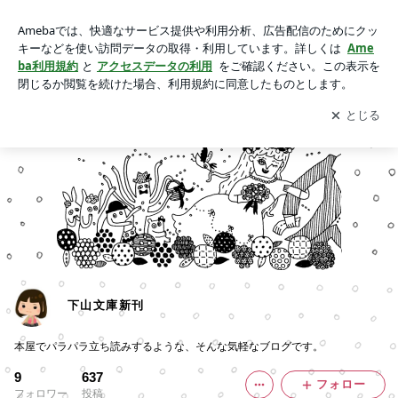
下山文庫新刊
アプリをダウンロードして
ブログの更新通知
を受け取りまし
開く
ょう。
下山文庫新刊
本屋でパラパラ立ち読みするような、そんな気軽なブログです。
9
637
フォロー
フォロワー
投稿