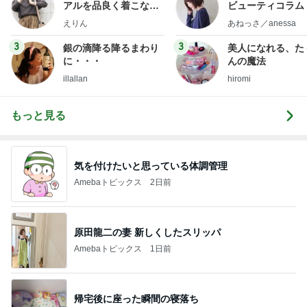
アルを品良く着こなす
ビューティコラム 
ファッションブログ
little minimalist'
えりん
あねっさ／anessa
uty colum
3
3
銀の滴降る降るまわり
美人になれる、た
に・・・
んの魔法
illallan
hiromi
もっと見る
気を付けたいと思っている体調管理
Amebaトピックス
2日前
原田龍二の妻 新しくしたスリッパ
Amebaトピックス
1日前
帰宅後に座った瞬間の寝落ち