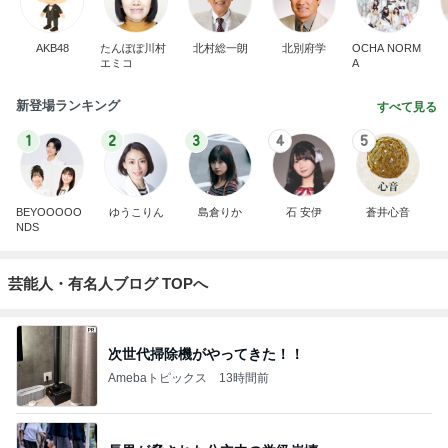
AKB48
たんぽぽ川村
北村総一朗
北別府学
OCHA NORM
エミコ
A
新登場ランキング
すべて見る
1
2
3
4
5
BEYOOOOO
ゆうこりん
島倉りか
石 安伊
蒼井心音
NDS
芸能人・有名人ブログ TOPへ
次世代掃除機がやってきた！！
Amebaトピックス
13時間前