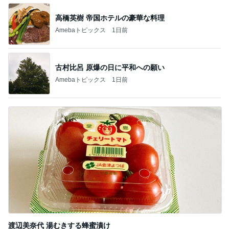
高橋英樹 帝国ホテルの豪華な料理
Amebaトピックス
1日前
古村比呂 原爆の日に平和への願い
Amebaトピックス
1日前
渡辺美奈代 湯むきする蜂蜜漬け