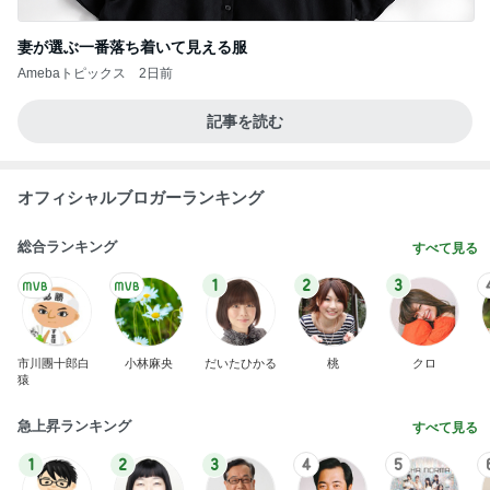
妻が選ぶ一番落ち着いて見える服
Amebaトピックス
2日前
記事を読む
オフィシャルブロガーランキング
総合ランキング
すべて見る
1
2
3
市川團十郎白
小林麻央
だいたひかる
桃
クロ
猿
急上昇ランキング
すべて見る
1
2
3
4
5