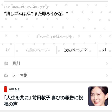
2020-09-19 02:58:49
・
ブログ
”消しゴムはんこまた彫ろうかな。”
1
ページ（全
64
ページ中）
前のページ
次のページ
月別
テーマ別
ABEMA
｢人生を共に｣ 前田敦子 喜びの報告に祝
福の声