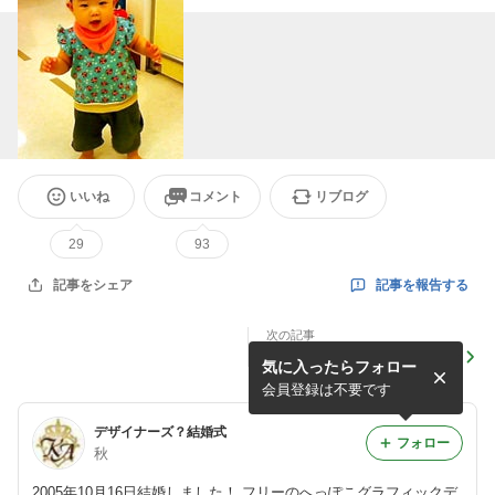
いいね
コメント
リブログ
29
93
記事を報告する
記事をシェア
次の記事
ナツヤスミ
気に入ったらフォロー
会員登録は不要です
デザイナーズ？結婚式
フォロー
秋
2005年10月16日結婚しました！ フリーのへっぽこグラフィックデ