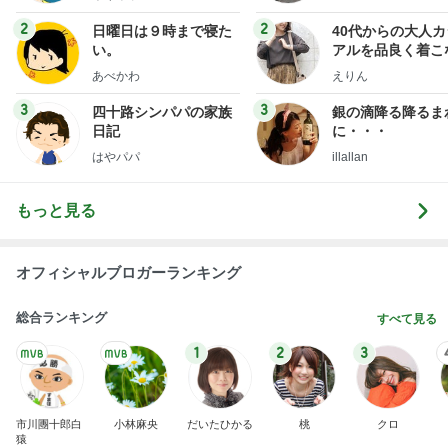
3
3
四十路シンパパの家族
銀の滴降る降るま
日記
に・・・
はやパパ
illallan
もっと見る
オフィシャルブロガーランキング
総合ランキング
すべて見る
1
2
3
市川團十郎白
小林麻央
だいたひかる
桃
クロ
猿
急上昇ランキング
すべて見る
1
2
3
4
5