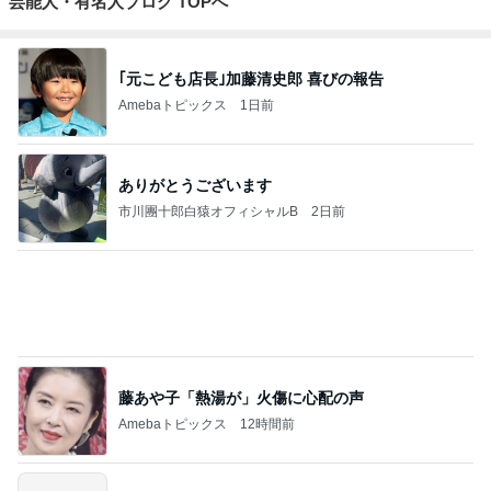
芸能人・有名人ブログ TOPへ
｢元こども店長｣加藤清史郎 喜びの報告
Amebaトピックス
1日前
ありがとうございます
市川團十郎白猿オフィシャルB
2日前
藤あや子「熱湯が」火傷に心配の声
Amebaトピックス
12時間前
斎藤元彦がぶらぶら動画のアップを止めた
Bank of Dreamの公営競技はどこへ行く
9日前