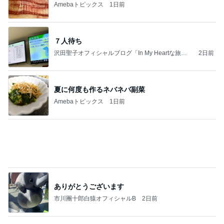
沢田聖子オフィシャルブログ「In My Heartな旅日
2日前
記」by Ameba
夏に何度も作るネバネバ副菜
Amebaトピックス
1日前
ありがとうございます
市川團十郎白猿オフィシャルB
2日前