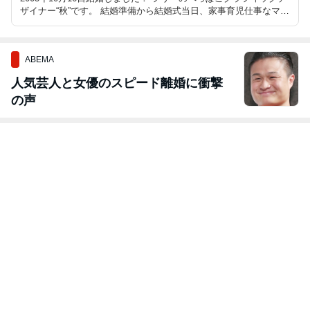
ザイナー“秋”です。 結婚準備から結婚式当日、家事育児仕事なマイ
ニチ、 プレ花嫁さんのお手伝いなど綴ってマス。 2006年10月6日
第一子“めーたん”が誕生しました♪
ABEMA
人気芸人と女優のスピード離婚に衝撃
の声