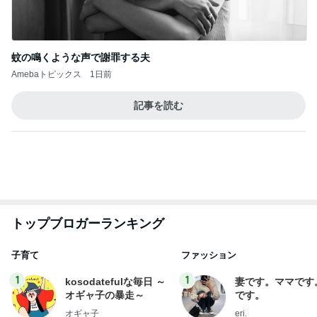
Amebaトピックス
1日前
記事を読む
トップブロガーランキング
子育て
ファッション
1
1
kosodatefulな毎日 ～
妻です。ママです
オギャ子の暴走～
です。
オギャ子
eri.
2
2
日曜日は９時まで寝た
40代からの大人
い。
アルを品良く着こ
ファッションブロ
あべかわ
えりん