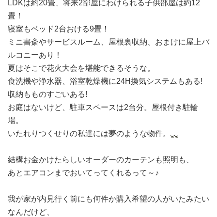
LDKは約20畳、将来2部屋にわけられる子供部屋は約12
畳！
寝室もベッド2台おける9畳！
ミニ書斎やサービスルーム、屋根裏収納、おまけに屋上バ
ルコニーあり！
夏はそこで花火大会を堪能できるそうな。
食洗機や浄水器、浴室乾燥機に24H換気システムもある!
収納もものすごいある!
お庭はないけど、駐車スペースは2台分。屋根付き駐輪
場。
いたれりつくせりの私達には夢のような物件。
結構お金かけたらしいオーダーのカーテンも照明も、
あとエアコンまでおいてってくれるって～♪
我が家が内見行く前にも何件か購入希望の人がいたみたい
なんだけど、