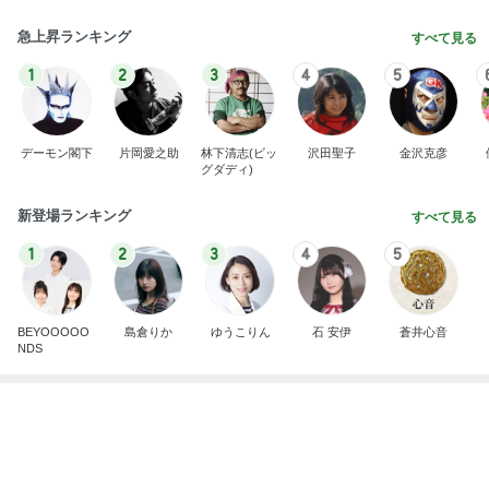
デーモン閣下
片岡愛之助
林下清志(ビッ
沢田聖子
金沢克彦
グダディ)
新登場ランキング
すべて見る
1
2
3
4
5
BEYOOOOO
島倉りか
ゆうこりん
石 安伊
蒼井心音
NDS