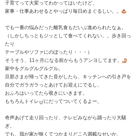
子育てって大変ってわかってはいたけど、
家事・仕事あわせるとやっぱり毎日めまぐるしい。。
でも一番の悩みだった離乳食もだいぶ進められたなぁ。
（しかしちっともジッとして食べてくれない。。歩き回っ
たり
テーブルやソファにのぼったり・・・）
そうそう、11ヶ月になる前からもうアンヨしてます。
家中をグルグルグルグル。
旦那さまが帰ってきた音がしたら、キッチンへの引き戸を
自分でガラガラっとあけてお迎えにでるし、
おふろはいってたら覗きにいきます。
もちろんトイレ
にだってついてくるよー。
奇声あげて走り回ったり、テレビみながら踊ったり大騒
ぎ。
でも、我が家が狭くてつかまりどころ満載なせいか、