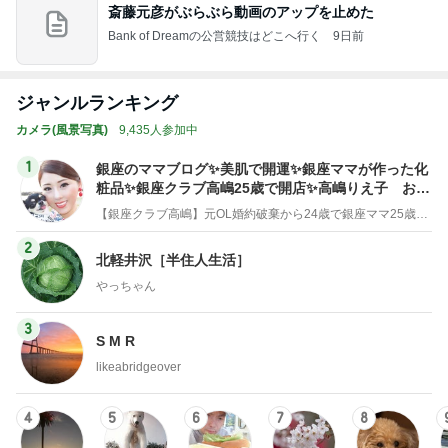
ジャンルランキング
カメラ(風景写真)
9,435人参加中
1
銀座のママブログ✨美肌で開運✨銀座ママが作った化
粧品✨銀座クラブ高嶋25歳で開店✨高嶋りえ子 お着
物でエルメス バーキン コーデ
【銀座クラブ高嶋】元OL婚約破棄から24歳で銀座ママ25歳でオーナーママ銀座 美肌で開運♡パワースポット巡り高嶋りえ子ブログ
2
北軽井沢［半住人生活］
やっちゃん
3
S M R
likeabridgeover
4
5
6
7
8
秘密基地
埼玉発 おと
Akinobu Tanig
妻に先立たれ
カメラと歩
なの小探険
uchi | Itoshima
た老人ブログ
く、日本の風
Landscape Ph
景スナップ紀
otographer
行