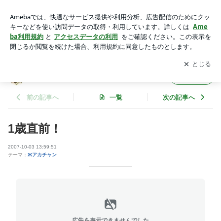
1歳直前！ | デザイナーズ？結婚式
アプリをダウンロードして
ブログの更新通知
を受け取りまし
開く
ょう。
デザイナーズ？結婚式
フォロー
前の記事へ
一覧
次の記事へ
1歳直前！
2007-10-03 13:59:51
テーマ：
Жアカチャン
広告を表示できませんでした