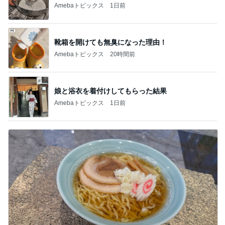
AKB48
たんぽぽ川村
北村総一朗
北別府学
OCHA NORM
エミコ
A
新登場ランキング
すべて見る
1
2
3
4
5
BEYOOOOO
ゆうこりん
島倉りか
石 安伊
蒼井心音
NDS
芸能人・有名人ブログ TOPへ
自分のニオイめっちゃ気になる！
Amebaトピックス
20時間前
豪雨で雨ざらしにした多肉の悲劇