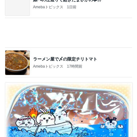
Amebaトピックス
20時間前
アレク 従兄弟たちとのよい思い出
Amebaトピックス
2日前
クリーム多めの白桃シュークリーム
Amebaトピックス
9時間前
帰宅後も続く明日の本番への興奮
Amebaトピックス
2日前