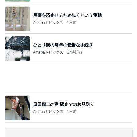
ジャンル人気記事ランキング
クルマ・自動車
休日買物。。。
1
クレイジャスのブログ2
銀行行ってお金借りて仕事してました❗の巻20
26年8月4日火曜日
2
フェニックスパワー・エチゼンヤ横山の言いたい放
題
【シバガレ】ZN6入荷！
3
⚡️しばちゃん⚡
オイル交換を怠るとエンジン内部はどうな
る？分解して分かったピストンリング固着の