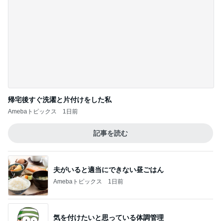
4
実態
現役自動車整備士チームMHO
次のMR-S,K型換装車両はターボからのK型
ね、Audiコイルのコピー品には気をつけて。
5
究極の自由人”angura_05"のブログ
このジャンルの記事をもっと見る
靴の中にパウダーを振りかけるだけ
Amebaトピックス
20時間前
小柳ルミ子 久しぶりのカラオケ
Amebaトピックス
1日前
これから一緒に楽しみな食事会