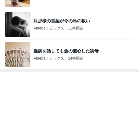
旦那様の言葉が今の私の救い
Amebaトピックス
11時間前
難病を話しても金の無心した実母
Amebaトピックス
24時間前
トップブロガーランキング
旅行
料理
1
1
「吉田さんちのファミ
栄養士ママそっち
リー日記」Powered b
簡単美味しいサイ
y Ameba 吉田さんファ
献立
吉田さんファミリー
そっち～
ミリーオフィシャルブ
ログ
2
2
☆やまあこ☆さんのデ
ゆうき酒場
ィズニー日記