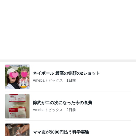
堀ちえみの夫 朝食は喜多方ラーメン
Amebaトピックス
10時間前
記事を読む
オフィシャルブロガーランキング
総合ランキング
すべて見る
1
2
3
市川團十郎白
小林麻央
だいたひかる
桃
クロ
猿
急上昇ランキング
すべて見る
1
2
3
4
5