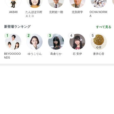
娘に伝えるつもりの膵臓癌と手術
Amebaトピックス
11時間前
記事を読む
普段頼れない夫が海外で大活躍
Amebaトピックス
11時間前
用事を済ませるため歩くという運動
Amebaトピックス
1日前