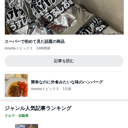
上原さくら ツヤツヤほっぺになるYSL
Amebaトピックス
19時間前
記事を読む
子供会の人たちに言ってみる決意
Amebaトピックス
2日前
桃の母 仲が良いのが嬉しい兄弟孫
Amebaトピックス
21時間前
娘への仕送りで起きたまさかの事件
Amebaトピックス
1日前