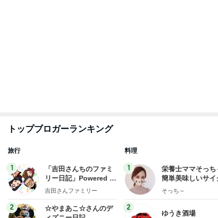
ゆうき
☆やまあこ☆
3
3
日々是甘露2〜ディズニ
毎日笑顔で過ごし
ー風味〜
モモ母さん
甘露
もっと見る
ネイボール 最高の笑顔の2ショット
Amebaトピックス
1日前
節約が二の次になった今の食費
Amebaトピックス
2日前
ママ友が5000円払う科学実験
Amebaトピックス
1日前