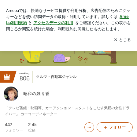
昭和の残り香
アプリをダウンロードして
ブログの更新通知
を受け取りまし
開く
ょう。
ranking
クルマ・自動車ジャンル
806
昭和の残り香
「テレビ番組・映画等、カーアクション・スタントをこなす気鋭の女性ドラ
イバー」 カーコーディネーター
447
2.4k
フォロー
フォロワー
投稿