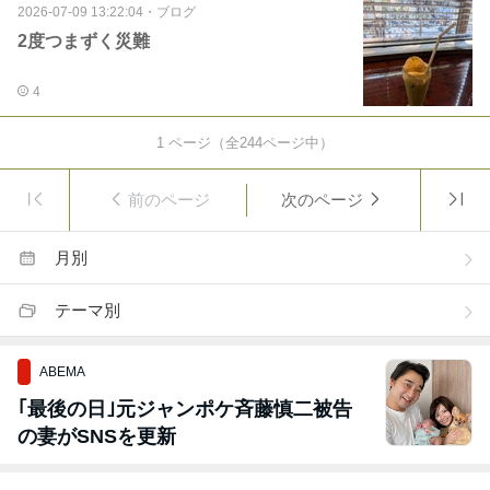
2026-07-09 13:22:04
・
ブログ
2度つまずく災難
4
1
ページ（全
244
ページ中）
前のページ
次のページ
月別
テーマ別
ABEMA
｢最後の日｣元ジャンポケ斉藤慎二被告
の妻がSNSを更新