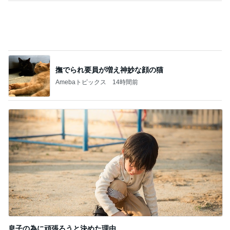
洗濯物が減る息子の理論武装
Amebaトピックス
2日前
暴食デーに行く焼肉きんぐのランチ
Amebaトピックス
2日前
もっと食べたかったコメダのおぐらあん
Amebaトピックス
22時間前
最近いただいてつけているお守り
Amebaトピックス
1日前