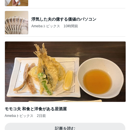
1
2
3
4
5
BEYOOOOO
ゆうこりん
島倉りか
石 安伊
蒼井心音
NDS
芸能人・有名人ブログ TOPへ
神がかってる掃除機
Amebaトピックス
11時間前
犬も一緒に到着した葉山のカフェ
Amebaトピックス
2日前
家族からいらんと言われた私のぼやき
Amebaトピックス
1日前