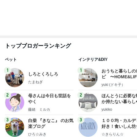
もっと見る
アグネス サンフランシスコで写真撮影
Amebaトピックス
2日前
後悔したくなくて申し込んだ血液検査
Amebaトピックス
2日前
朝食にびっくりドンキーのハンバーグ
Amebaトピックス
21時間前
気になるニオイ問題
Amebaトピックス
11時間前