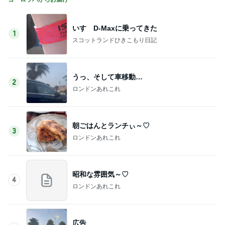
記事を読む
疲れが吹き飛んだ幼馴染からの返信
Amebaトピックス
17時間前
顔貸しなと妻を呼び出す能天気な夫
Amebaトピックス
1日前
美優 息子達と大自然の公園を満喫
Amebaトピックス
2日前
だいたの夫 全く出来ていないお墓参り
Amebaトピックス
12時間前