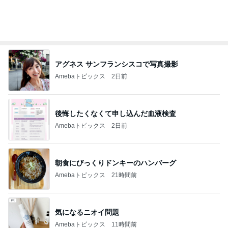
オフィシャルブロガーランキング
総合ランキング
すべて見る
1
2
3
市川團十郎白
小林麻央
だいたひかる
桃
クロ
猿
急上昇ランキング
すべて見る
1
2
3
4
5
AKB48
たんぽぽ川村
北村総一朗
北別府学
OCHA NORM
エミコ
A
新登場ランキング
すべて見る