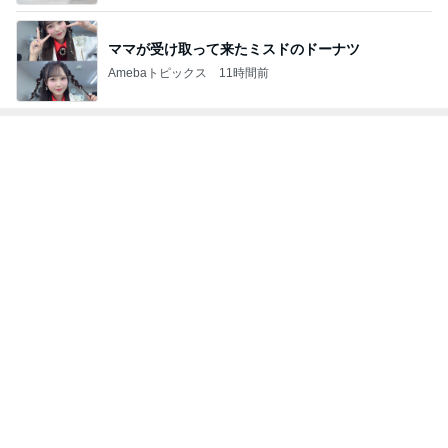
ママが受け取って来たミスドのドーナツ
Amebaトピックス
11時間前
トップブロガーランキング
ペット
インテリア&DIY
1
1
おうちと暮らしの
しろとくろしろ
ピ 〜HOME&LI
たまねぎ
yuki (ドキ子）
2
2
母さんは今日も世話を
ほんとうに必要な
やく
か持たない暮らし
ep Life Simple
藤緒 ミルカ
yukiko
ンテリアのきろく
3
3
白柴 『きなこ』 のお気
１００均・カルデ
楽ブログ
好き！食いしん坊
らりん☆のブログ
ひろ☆みき
☆きらりん☆