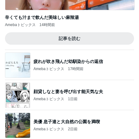
だいた 更年期かと思うほどの疲れ
Amebaトピックス
1日前
記事を読む
リテーナー紛失で約23,000円の出費
Amebaトピックス
1日前
気になるニオイ問題
Amebaトピックス
11時間前
津久井教生 治療に似たPCメンテ
Amebaトピックス
19時間前