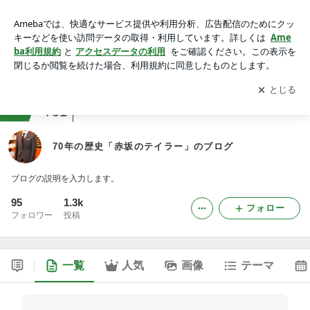
70年の歴史「赤坂のテイラー」のブログ
アプリをダウンロードして
ブログの更新通知
を受け取りまし
開く
ょう。
ranking
ヨーロッパからお届けジャンル
751
70年の歴史「赤坂のテイラー」のブログ
ブログの説明を入力します。
95
1.3k
フォロー
フォロワー
投稿
一覧
人気
画像
テーマ