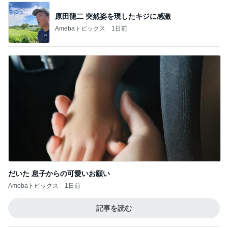
いすゞD-Maxに乗ってきた
1
スコットランドひきこもり日記
うっ、そして車移動…
2
ロンドンあれこれ
朝ごはんとランチぃ～♡
3
ロンドンあれこれ
昭和な雰囲気～♡
4
ロンドンあれこれ
広告
5
ロンドンあれこれ