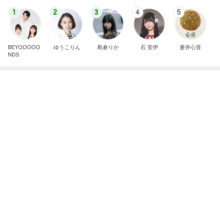
假屋崎省吾 初めてのインドカレー
Amebaトピックス
2日前
記事を読む
平原綾香 友人の衝撃的な一言
Amebaトピックス
1日前
驚いたひさびさの形ある通常の物
Amebaトピックス
14時間前
本番が始まり緊張で変なテンション
Amebaトピックス
21時間前