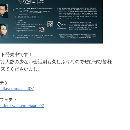
ット発売中です！
だけ人数の少ない会話劇も久しぶりなのでぜひぜひ皆様
に来てくださいまし。
チケ
/l-tike.com/taac_07/
フェティ
confetti-web.com/taac_07