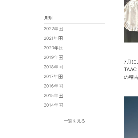
月別
2022
年
開
2021
年
く
開
2020
年
く
開
2019
年
く
7月に
開
2018
年
く
TAA
開
2017
年
の稽
く
開
2016
年
く
開
2015
年
く
開
2014
年
く
開
く
一覧を見る