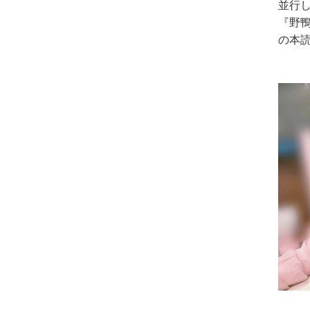
並行
『野鴨-
の本