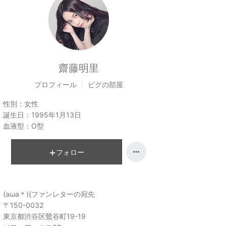
齋藤明里
プロフィール
ピグの部屋
性別：
女性
誕生日：
1995年1月13日
血液型：
O型
フォロー
(aωa＊){ファンレターの宛先
〒150-0032
東京都渋谷区鶯谷町19-19