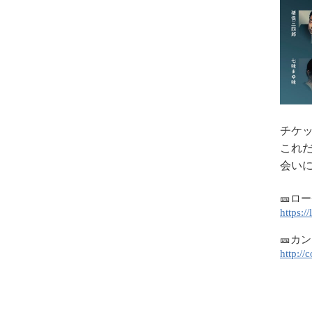
チケ
これ
会い
🎫
ロー
https:/
🎫
カン
http://