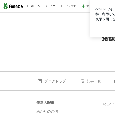
大きく変わっていた
ホーム
ピグ
アメブロ
齋藤明里オフィシャルブログ「あかりの。」
齋
ブログトップ
記事一覧
最新の記事
(aωa
あかりの通信