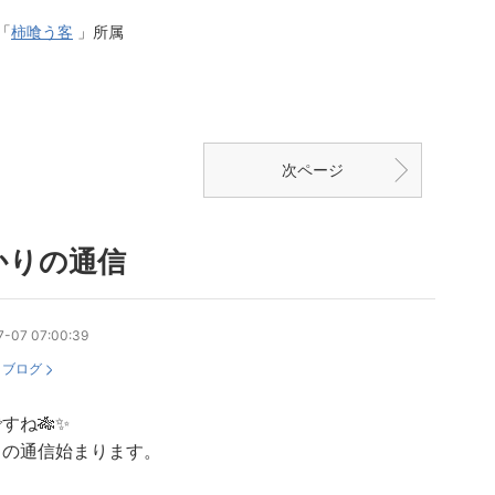
「
柿喰う客
」所属
次ページ
かりの通信
7-07 07:00:39
：
ブログ
すね🎋✨
りの通信始まります。