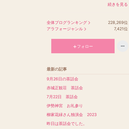
続きを見る
全体ブログランキング
228,269
位
アラフォージャンル
7,421
位
フォロー
最新の記事
9月26日の茶話会
赤城正観荘 茶話会
7月22日 茶話会
伊勢神宮 お礼参り
柳家花緑さん独演会 2023
昨日は茶話会でした。