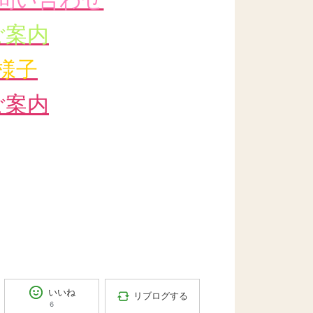
ご案内
様子
ご案内
いいね
リブログする
6