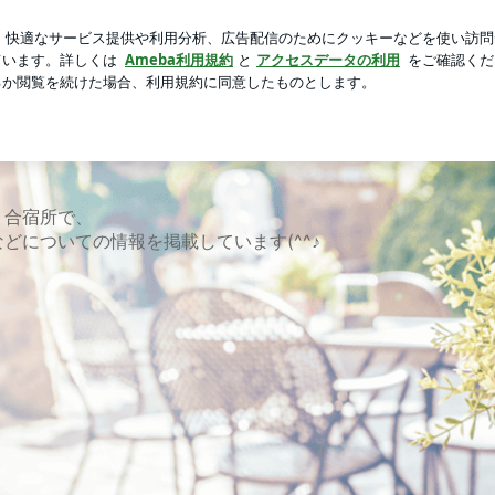
付録ムック本
芸能人ブログ
人気ブログ
新規登録
ロ
、合宿所で、
どについての情報を掲載しています(^^♪