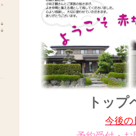
 ＞
↓
ラ
↓
ン
ラ
キ
ン
ン
キ
グ
ン
下
グ
降
下
降
トップ
今後の
予約受付・お