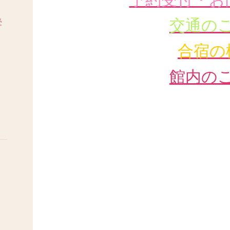
交通の
受
合宿の
館内の