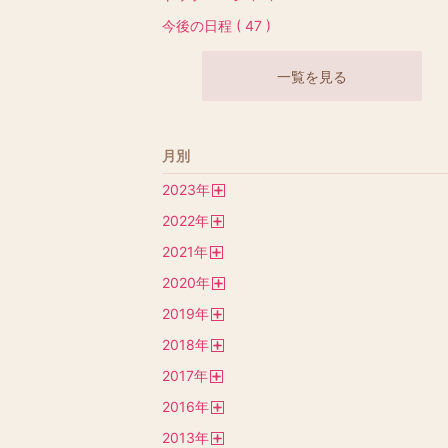
今後の日程 ( 47 )
一覧を見る
月別
2023
年
開
2022
年
く
開
2021
年
く
開
2020
年
く
開
2019
年
く
開
2018
年
く
開
2017
年
く
開
2016
年
く
開
2013
年
く