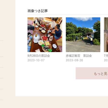
画像つき記事
9月26日の茶話会
赤城正観荘 茶話会
7
2023-10-07
2023-08-26
20
もっと見
5
2
9