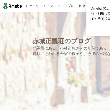
発売中の豪華すぎる
ホーム
ピグ
アメブロ
トップページ | 赤城正観荘のブログ
赤城正観荘のブログ
群馬県にある、小林正観さんの別荘であり
隔月に行われる合宿の様子や、今後の日程な