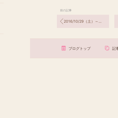
前の記事
2016/10/29（土）～30（日） 赤城正観荘合宿＆読書会＆DVD鑑賞会
ブログトップ
記