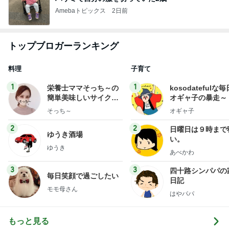
Amebaトピックス
2日前
トップブロガーランキング
料理
子育て
1
1
栄養士ママそっち～の
kosodatefulな毎
簡単美味しいサイクル
オギャ子の暴走～
献立
そっち～
オギャ子
2
2
日曜日は９時まで
ゆうき酒場
い。
ゆうき
あべかわ
3
3
四十路シンパパの
毎日笑顔で過ごしたい
日記
モモ母さん
はやパパ
もっと見る