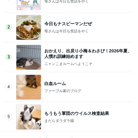
母さんは今日も世話をやく
今日もナスピーマンだぜ
2
母さんは今日も世話をやく
おかえり、出戻り小梅＆わさび！2026年夏、
人慣れ訓練始めます
3
ニャンこまルームへようこそ
白血ルーム
4
ファーブル家のブログ
もうもう軍団のウイルス検査結果
5
まだらダラダラ猫