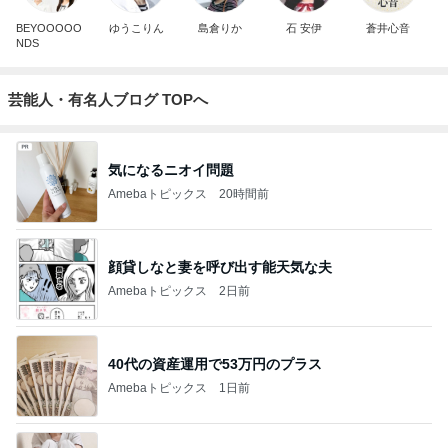
BEYOOOOO
ゆうこりん
島倉りか
石 安伊
蒼井心音
NDS
芸能人・有名人ブログ TOPへ
気になるニオイ問題
Amebaトピックス
20時間前
顔貸しなと妻を呼び出す能天気な夫
Amebaトピックス
2日前
40代の資産運用で53万円のプラス
Amebaトピックス
1日前