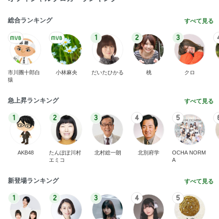
総合ランキング
すべて見る
1
2
3
市川團十郎白
小林麻央
だいたひかる
桃
クロ
猿
急上昇ランキング
すべて見る
1
2
3
4
5
AKB48
たんぽぽ川村
北村総一朗
北別府学
OCHA NORM
エミコ
A
新登場ランキング
すべて見る
1
2
3
4
5