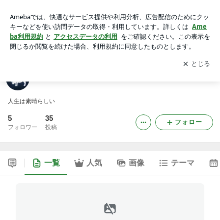
1011ブログ
アプリをダウンロードして
ブログの更新通知
を受け取りまし
開く
ょう。
1011ブログ
人生は素晴らしい
5
35
フォロー
フォロワー
投稿
一覧
人気
画像
テーマ