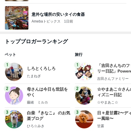
意外な場所の安いタイの食器
Amebaトピックス
1日前
トップブロガーランキング
ペット
旅行
1
1
「吉田さんちのフ
しろとくろしろ
リー日記」Powere
たまねぎ
y Ameba 吉田さ
吉田さんファミリー
ミリーオフィシャ
ログ
2
2
母さんは今日も世話を
☆やまあこ☆さん
やく
ィズニー日記
藤緒 ミルカ
☆やまあこ☆
3
3
白柴 『きなこ』 のお気
日々是甘露2〜デ
楽ブログ
ー風味〜
ひろ☆みき
甘露