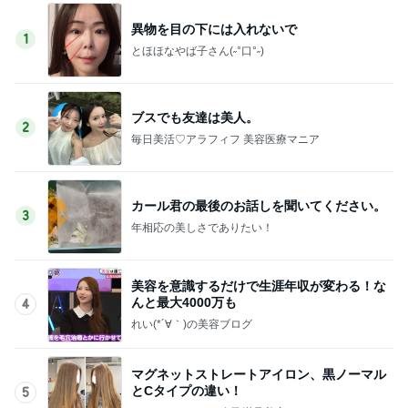
異物を目の下には入れないで
1
とほほなやば子さん(˶°口°˶)
ブスでも友達は美人。
2
毎日美活♡アラフィフ 美容医療マニア
カール君の最後のお話しを聞いてください。
3
年相応の美しさでありたい！
美容を意識するだけで生涯年収が変わる！な
んと最大4000万も
4
れい(*´∀｀)の美容ブログ
マグネットストレートアイロン、黒ノーマル
とCタイプの違い！
5