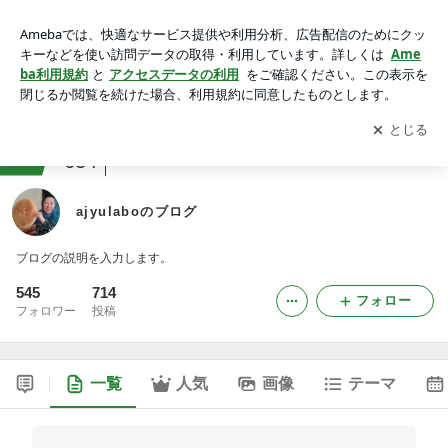
ajyulaboのブログ
アプリをダウンロードして
ブログの更新通知
を受け取りまし
開く
ょう。
ranking
美容・スキンケアジャンル
634
ajyulaboのブログ
ブログの説明を入力します。
545
714
フォロー
フォロワー
投稿
一覧
人気
画像
テーマ