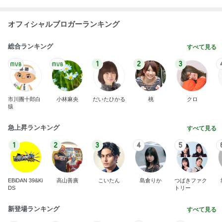
オフィシャルブロガーランキング
総合ランキング
すべて見る
1
2
3
市川團十郎白
小林麻央
だいたひかる
桃
クロ
猿
急上昇ランキング
すべて見る
1
2
3
4
5
EBiDAN 39&Ki
高山善廣
こいたん
島倉りか
つばきファク
DS
トリー
新登場ランキング
すべて見る