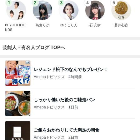
1
2
3
4
5
BEYOOOOO
島倉りか
ゆうこりん
石 安伊
蒼井心音
NDS
芸能人・有名人ブログ TOPへ
レジェンド松下のなんでもプレゼン！
Amebaトピックス
4時間前
しっかり働いた後のご馳走パン
Amebaトピックス
1日前
ご飯をおかわりして大満足の朝食
Amebaトピックス
2日前