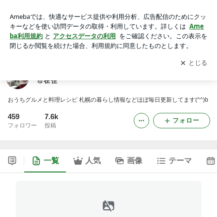
うさぎっこ通信 ☆ Webクリエイター 松島タツオ 札幌市在住 -
2ページ目
アプリをダウンロードして
ブログの更新通知
を受け取りまし
開く
ょう。
うさぎっこ通信 ☆ Webクリエイター 松島タツオ 札幌
市在住
おうちグルメと料理レシピ 札幌の暮らし情報などほぼ毎日更新してます(^^)b
459
7.6k
フォロー
フォロワー
投稿
一覧
人気
画像
テーマ