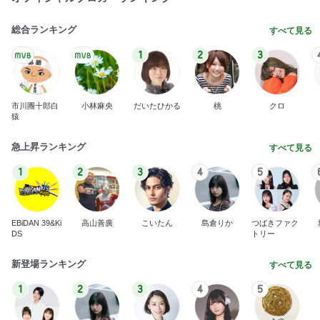
総合ランキング
すべて見る
1
2
3
市川團十郎白
小林麻央
だいたひかる
桃
クロ
猿
急上昇ランキング
すべて見る
1
2
3
4
5
EBiDAN 39&Ki
高山善廣
こいたん
島倉りか
つばきファク
DS
トリー
新登場ランキング
すべて見る
1
2
3
4
5