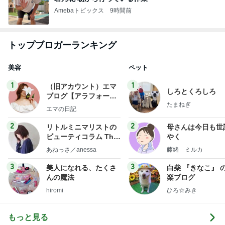
Amebaトピックス
9時間前
トップブロガーランキング
美容
ペット
1
1
（旧アカウント）エマ
しろとくろしろ
ブログ【アラフォー会
たまねぎ
社売却セカンドライ
エマの日記
フ】
2
2
リトルミニマリストの
母さんは今日も世
ビューティコラム The
やく
little minimalist's bea
あねっさ／anessa
藤緒 ミルカ
uty colum
3
3
美人になれる、たくさ
白柴 『きなこ』 
んの魔法
楽ブログ
hiromi
ひろ☆みき
もっと見る