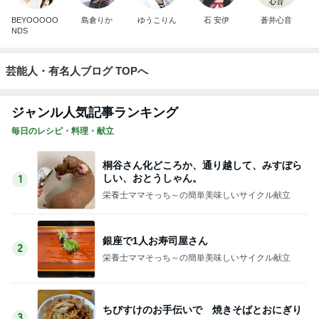
BEYOOOOO
島倉りか
ゆうこりん
石 安伊
蒼井心音
NDS
芸能人・有名人ブログ TOPへ
ジャンル人気記事ランキング
毎日のレシピ・料理・献立
桐谷さん化どころか、通り越して、みすぼら
しい、おとうしゃん。
1
栄養士ママそっち～の簡単美味しいサイクル献立
銀座で1人お寿司屋さん
2
栄養士ママそっち～の簡単美味しいサイクル献立
ちびすけのお手伝いで 焼きそばとおにぎり
3