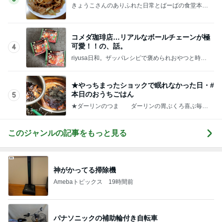
きょうこさんのありふれた日常とばーばの食堂本日
のメニュー
コメダ珈琲店…リアルなボールチェーンが極
可愛！！の、話。
4
riyusa日和。ザッパレシピで褒められおやつと時々
おかず
★やっちまったショックで眠れなかった日・#
本日のおうちごはん
5
★ダーリンのつま ダーリンの胃ぶくろ喜ぶ毎日
料理
このジャンルの記事をもっと見る
神がかってる掃除機
Amebaトピックス
19時間前
パナソニックの補助輪付き自転車