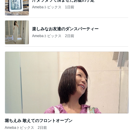
夏休みに利用頻度が増えそうな店
Amebaトピックス
1日前
熊田 23年お世話になるヘアケア
Amebaトピックス
16時間前
久しぶりで大満足だったランチ
Amebaトピックス
22時間前
肉汁が溢れて感動したハンバーグ
Amebaトピックス
1日前