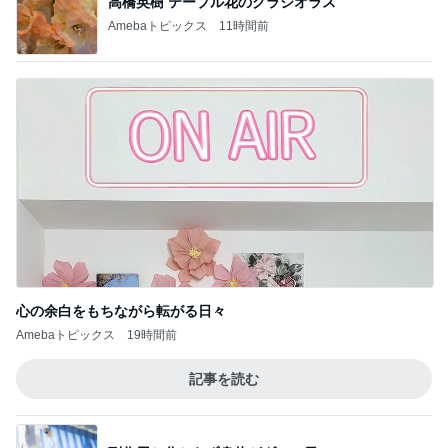
夫の入退院と義母の急逝の1年
Amebaトピックス
1日前
コストコで試食して即買いした物
Amebaトピックス
1日前