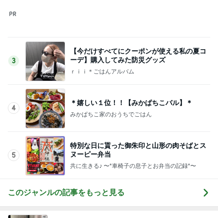
このジャンルの記事をもっと見る
次世代掃除機がやってきた！！
Amebaトピックス
12時間前
案の定カッチカチになった小豆アイス
Amebaトピックス
1日前
来年から子供が3人になる家庭
Amebaトピックス
1日前
旅のグッズをとりあえず2枚購入
Amebaトピックス
2日前