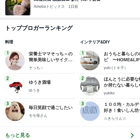
Amebaトピックス
1日前
トップブロガーランキング
料理
インテリア&DIY
1
1
栄養士ママそっち～の
おうちと暮らしの
簡単美味しいサイクル
ピ 〜HOME&LI
献立
そっち～
yuki (ドキ子）
2
2
ほんとうに必要な
ゆうき酒場
か持たない暮らし
ゆうき
ep Life Simple
yukiko
ンテリアのきろく
3
3
１００均・カルデ
毎日笑顔で過ごしたい
好き！食いしん坊
モモ母さん
らりん☆のブログ
☆きらりん☆
もっと見る