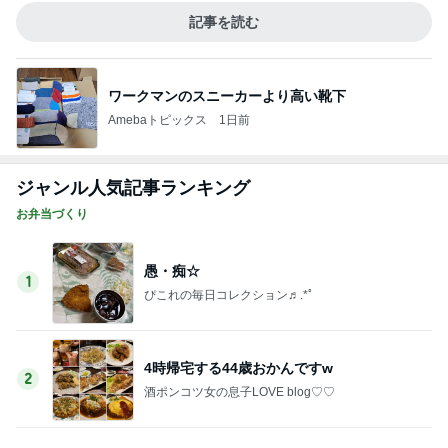
ぴこれの毎日コレクション♬.*ﾟ
4時帰宅する44歳おかんですw
2
酒ポンコツ女の息子LOVE blog♡♡
【今だけすべてにクーポンが使える私の夏コ
ーデ】購入してみた防災グッズ
3
ｒｉｉ＊ごはんアルバム
＊嬉しい１位！！【みかぱちこバル】＊
4
みかぱちこ家のおうちでごはん
特別な日に貰った御朱印と山形の肉そばとス
ヌーピー弁当
5
共に生きる♪ 〜*車椅子の息子とお弁当の記録*〜