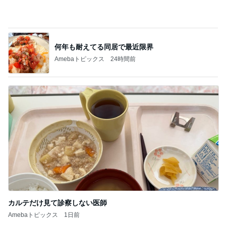
カルテだけ見て診察しない医師
Amebaトピックス
1日前
記事を読む
ワークマンのスニーカーより高い靴下
Amebaトピックス
1日前
ジャンル人気記事ランキング
お弁当づくり
愚・痴☆
1