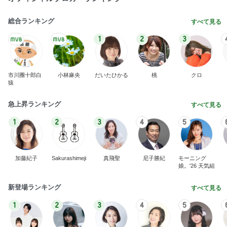
総合ランキング
すべて見る
1
2
3
市川團十郎白
小林麻央
だいたひかる
桃
クロ
猿
急上昇ランキング
すべて見る
1
2
3
4
5
加藤紀子
Sakurashimeji
真飛聖
尼子勝紀
モーニング
娘。'26 天気組
新登場ランキング
すべて見る
1
2
3
4
5