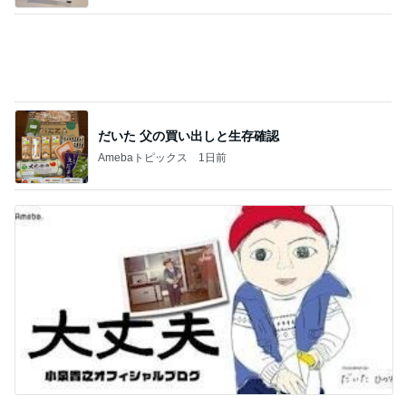
だいたの夫 息子の一声で献立変更
Amebaトピックス
1日前
記事を読む
小松彩夏 今年も仙台七夕まつりへ
Amebaトピックス
14時間前