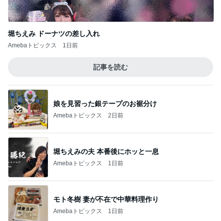
記事を読む
娘を見習った銀テープのお裾分け
Amebaトピックス
2日前
堀ちえみの夫 本番後にホッと一息
Amebaトピックス
1日前
モト冬樹 妻が不在で中華料理作り
Amebaトピックス
1日前
だいた 父の買い出しと生存確認
Amebaトピックス
1日前