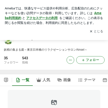
Ainsel garden
アプリをダウンロードして
ブログの更新通知
を受け取りまし
開く
ょう。
Ainsel garden
妖精の集まる庭～東京日本橋のリラクゼーションサロンAinsel～
35
543
フォロー
フォロワー
投稿
一覧
人気
画像
テーマ