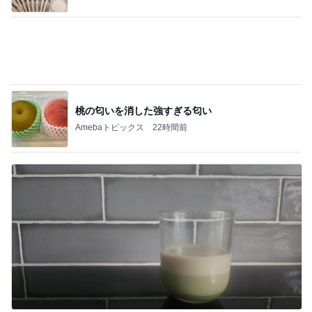
水漏れしたシャワーへのシーラント
Amebaトピックス
1日前
記事を読む
名もなき家事に追われる専業主婦
Amebaトピックス
1日前
次男がくれた旨過ぎる豚まんと焼売
Amebaトピックス
1日前
彼氏の家で彼氏が作ったスープカレー
Amebaトピックス
1日前