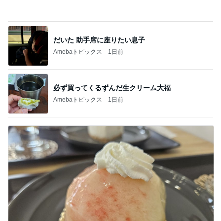
売り切れでリベンジした桃のタルト
Amebaトピックス
2日前
記事を読む
エステの施術で減った体重への疑問
Amebaトピックス
14時間前
彼女を守るための慰謝料減額の頼み
Amebaトピックス
1日前
介護経験がなく危機感ゼロの夫