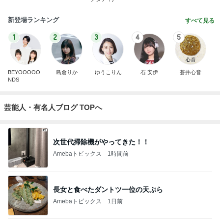
新登場ランキング
すべて見る
1
2
3
4
5
BEYOOOOO
島倉りか
ゆうこりん
石 安伊
蒼井心音
NDS
芸能人・有名人ブログ TOPへ
次世代掃除機がやってきた！！
Amebaトピックス
1時間前
長女と食べたダントツ一位の天ぷら
Amebaトピックス
1日前