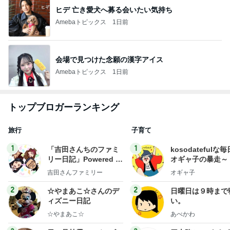
ヒデ 亡き愛犬へ募る会いたい気持ち
Amebaトピックス
1日前
会場で見つけた念願の漢字アイス
Amebaトピックス
1日前
トップブロガーランキング
旅行
子育て
1
1
「吉田さんちのファミ
kosodatefulな毎
リー日記」Powered b
オギャ子の暴走～
y Ameba 吉田さんファ
吉田さんファミリー
オギャ子
ミリーオフィシャルブ
ログ
2
2
☆やまあこ☆さんのデ
日曜日は９時まで
ィズニー日記
い。
☆やまあこ☆
あべかわ