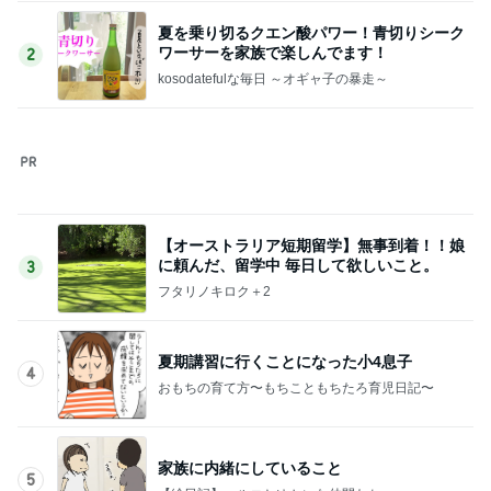
家族に内緒にしていること
5
【絵日記】ハルコとゆかいな仲間たち
このジャンルの記事をもっと見る
次世代掃除機がやってきた！！
Amebaトピックス
1時間前
モト 予約が取れない寿司屋で食事
Amebaトピックス
1日前
町内会と5000円も違うお祭りの出費
Amebaトピックス
1日前