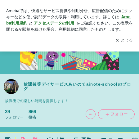
放課後等デイサービスあいのてainote-schoolのブログ
アプリをダウンロードして
ブログの更新通知
を受け取りまし
開く
ょう。
放課後等デイサービスあいのてainote-schoolのブロ
グ
放課後での楽しい時間を提供します！
39
866
フォロー
フォロワー
投稿