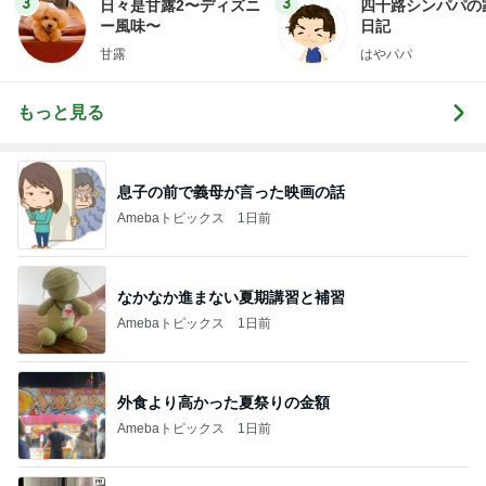
3
3
日々是甘露2〜ディズニ
四十路シンパパの
ー風味〜
日記
甘露
はやパパ
もっと見る
息子の前で義母が言った映画の話
Amebaトピックス
1日前
なかなか進まない夏期講習と補習
Amebaトピックス
1日前
外食より高かった夏祭りの金額
Amebaトピックス
1日前