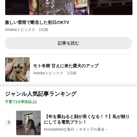
ジャンル人気記事ランキング
子育て(小学生以上)
【年を重ねると顔が長くなる！？】私が頼り
にしてる電気ブラシ！
1
kosodatefulな毎日 ～オギャ子の暴走～
夏を乗り切るクエン酸パワー！青切りシーク
ワーサーを家族で楽しんでます！
2
kosodatefulな毎日 ～オギャ子の暴走～
【オーストラリア短期留学】無事到着！！娘
に頼んだ、留学中 毎日して欲しいこと。
3
フタリノキロク＋2
夏期講習に行くことになった小4息子
4
おもちの育て方〜もちこともちたろ育児日記〜