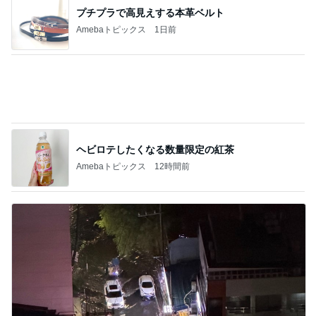
激しい雷雨で断念した初日のKTV
Amebaトピックス
1日前
記事を読む
モト冬樹 甘えに来た愛犬のアップ
Amebaトピックス
1日前