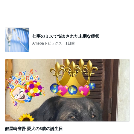
假屋崎省吾 愛犬の6歳の誕生日
Amebaトピックス
1日前
記事を読む
旦那に言われ電話で聞いた母の不調
Amebaトピックス
21時間前
第一印象はただの布だった暑さ対策
Amebaトピックス
1日前
できないことを認めると変わる片付け
Amebaトピックス
1日前