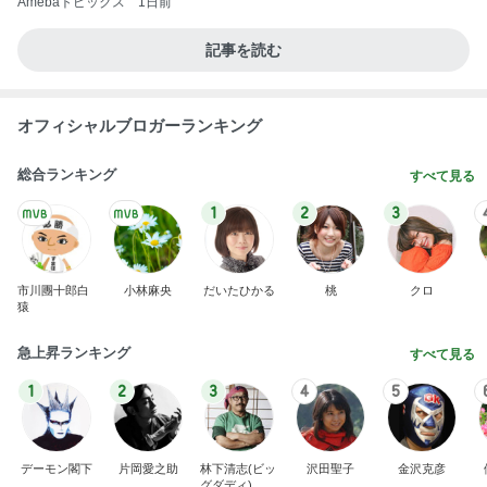
Amebaトピックス
1日前
記事を読む
オフィシャルブロガーランキング
総合ランキング
すべて見る
1
2
3
市川團十郎白
小林麻央
だいたひかる
桃
クロ
猿
急上昇ランキング
すべて見る
1
2
3
4
5
デーモン閣下
片岡愛之助
林下清志(ビッ
沢田聖子
金沢克彦
グダディ)