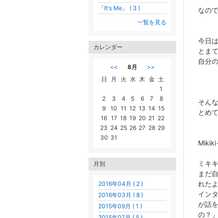
「It's Me」 ( 3 )
なの
一覧を見る
今日
カレンダー
とま
自分
<<
8月
>>
日
月
火
水
木
金
土
1
2
3
4
5
6
7
8
そん
9
10
11
12
13
14
15
とめ
16
17
18
19
20
21
22
23
24
25
26
27
28
29
30
31
Mikik
ミキ
月別
まだ
れた
2016年04月 ( 2 )
イン
2016年03月 ( 8 )
が話
2015年09月 ( 1 )
の？
2015年07月 ( 5 )