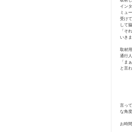
イン
ミュ
受け
して
「そ
いき
取材
通行
「ま
と言
言っ
な角
お時