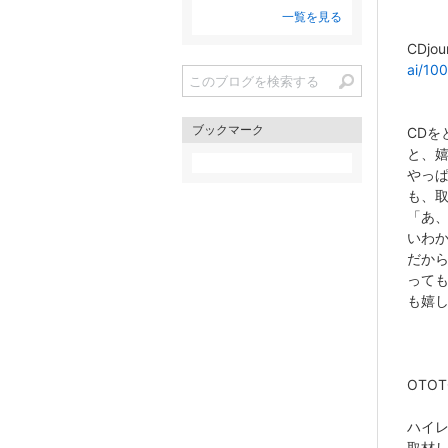
一覧を見る
CDjou
ai/10
ブックマーク
CDを
と、
やっ
も、
「あ
いわ
だか
って
も嬉
OTO
ハイ
取材