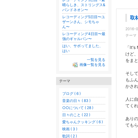
晴らしき、ストリングス&
バンドネオン〜
レコーディング5日目〜ユ
取
ザーンさん、シモちゃ
ん〜
2016-0
レコーディング4日目〜最
テーマ
強のギャルバン〜
はい、サボってました、
「It
はい
けど
一覧を見る
をま
画像一覧を見る
そし
もふ
テーマ
かさ
ブログ ( 6 )
人に
音楽の日々 ( 83 )
てく
○○について ( 28 )
日々のこと ( 22 )
あり
愛ちゃんクッキング ( 6 )
ても
映画 ( 3 )
歌詞 ( 2 )