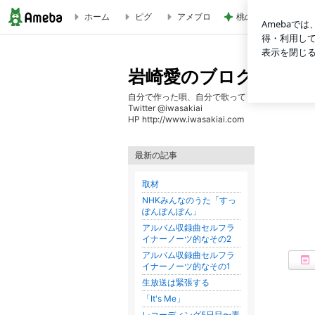
ホーム
ピグ
アメブロ
桃の母 帰国した長
岩崎愛のブログ
岩崎愛のブログ
自分で作った唄、自分で歌ってます。
Twitter @iwasakiai
HP http://www.iwasakiai.com
最新の記事
取材
NHKみんなのうた「すっ
ぽんぽんぽん」
アルバム収録曲セルフラ
イナーノーツ的なその2
アルバム収録曲セルフラ
イナーノーツ的なその1
生放送は緊張する
「It's Me」
レコーディング5日目〜素