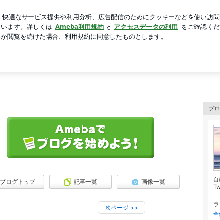
男にハグ忘れ謝罪
芸能人ブログ
人気ブログ
新規登録
プロ
自
ブログトップ
記事一覧
画像一覧
Tw
ラ
次ページ
>>
全