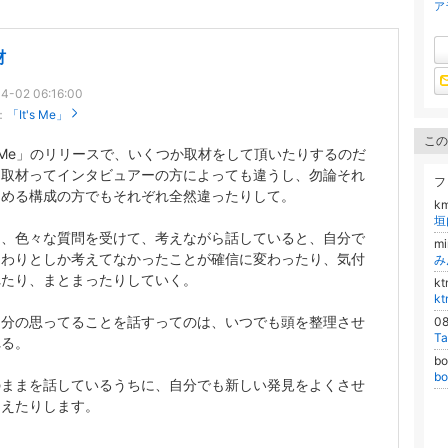
ア
材
4-02 06:16:00
：
「It's Me」
この
's Me」のリリースで、いくつか取材をして頂いたりするのだ
、取材ってインタビュアーの方によっても違うし、勿論それ
フ
とめる構成の方でもそれぞれ全然違ったりして。
k
垣
て、色々な質問を受けて、考えながら話していると、自分で
m
んわりとしか考えてなかったことが確信に変わったり、気付
み
れたり、まとまったりしていく。
k
k
自分の思ってることを話すってのは、いつでも頭を整理させ
0
T
れる。
b
b
のままを話しているうちに、自分でも新しい発見をよくさせ
らえたりします。