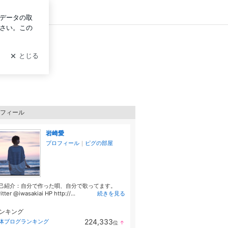
ログイン
フィール
岩崎愛
プロフィール
｜
ピグの部屋
己紹介：自分で作った唄、自分で歌ってます。
itter @iwasakiai HP http://...
続きを見る
ンキング
224,333
体ブログランキング
位
↑
ラ