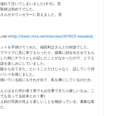
溢れて泣いてしまいました(キモ)。笑
な取材は初めてでした。
部さんがカウンセラーに見えました。笑
.net→
http://www.cinra.net/interview/201603-iwasakiai
ケットを手掛けてくれた、福田利之さんとの対談でした。
までライブに見に来てもらったり、個展に顔を出させてもら
りした時にチラリとしか話したことがなかったので、とても
対談を楽しみにしていました。
大阪から出てきた、ということだけじゃなく、話していて何
ンパシーを感じました。
ら描いている絵にもそれが出て、私を虜にしているのだわ、
さんとはまた何か違う形でもお仕事できたら嬉しいなぁ。こ
でも言ってる絵本とか！夢)
ええ顔の写真が何より楽しいことを物語っている、素敵な取
した。