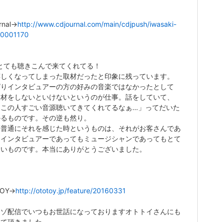
rnal→
http://www.cdjournal.com/main/cdjpush/iwasaki-
00001170
とても聴きこんで来てくれてる！
嬉しくなってしまった取材だったと印象に残っています。
ぱりインタビュアーの方の好みの音楽ではなかったとして
取材をしないといけないというのが仕事。話をしていて、
、この人すごい音源聴いてきてくれてるなぁ…」ってだいた
かるものです。その逆も然り。
ら普通にそれを感じた時というものは、それがお客さんであ
もインタビュアーであってもミュージシャンであってもとて
しいものです。本当にありがとうございました。
TOY→
http://ototoy.jp/feature/20160331
レゾ配信でいつもお世話になっておりますオトトイさんにも
して頂きました。