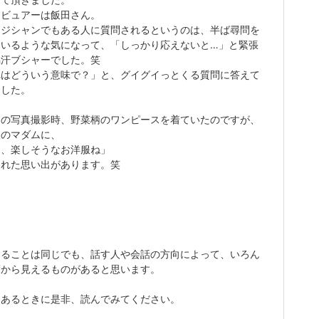
タビュアーは飯田さん。
ージシャンでもある人に質問されるというのは、半ば尋問を
ているような気になって、「しっかり応えないと…」と緊張
脇汗ブシャーでした。笑
れはどういう意味で？」と、グイグイっとくる質問に答えて
ました。
用の写真撮影時、野菜柄のワンピースを着ていたのですが、
人のマダムに、
ぁ、楽しそうなお洋服ね」
われた思い出があります。笑
てることは同じでも、話す人や会話の方向によって、いろん
度から見えるものがあると思います。
間あるときに是非、読んでみてください。