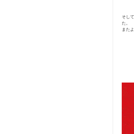
そし
た。
また