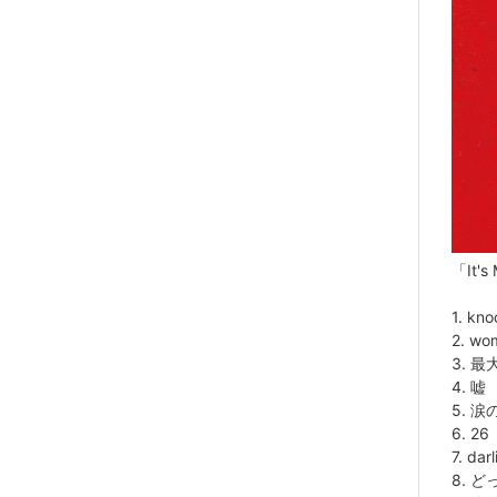
「It's
1. kn
2. wo
3. 
4. 嘘
5. 
6. 26
7. dar
8. 