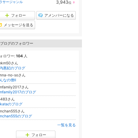
3,943
ラサージャンル
位
↑
ン
ラ
キ
ン
ン
キ
フォロー
アメンバーになる
グ
ン
上
グ
メッセージを送る
昇
上
昇
ブログのフォロワー
ォロワー:
104
人
mkm50さん
内惠妃のブログ
inna-no-soさん
んなの僧Ⅱ
tmfamily2017さん
tmfamily2017のブログ
8483さん
akataのブログ
onchan555さん
onchan555のブログ
一覧を見る
フォロー