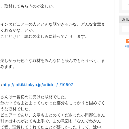
で、取材してもらうのが楽しい。
お気
はインタビュアーの人とどんな話できるかな、どんな文章ま
てくれるかな、とか。
のことだけど、読むの楽しみに待ってたりします。
※
な楽しかった色々な取材をみんなにも読んでもらうべく、ま
てみます。
i→
http://mikiki.tokyo.jp/articles/-/10507
キさんは一番初めに受けた取材でした。
自分の中でもまとまってなかった部分をしっかりと固めてく
ような取材でした。
タビュアーであり、文章もまとめてくださった小田部仁さん
を引き出すのがとても上手で、曲の意図も「なんでわかん
」て程、理解してくれてたことが嬉しかったりして、途中、