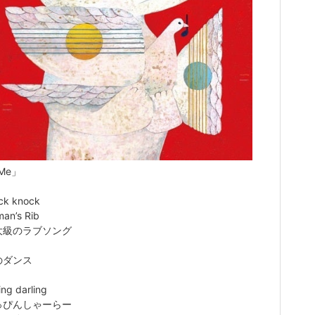
 Me」
ock knock
man’s Rib
最大級のラブソング
涙のダンス
ling darling
どっぴんしゃーらー