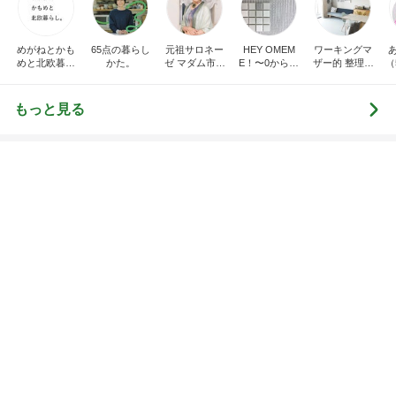
グダディ)
新登場ランキング
すべて見る
1
2
3
4
5
BEYOOOOO
ゆうこりん
島倉りか
石 安伊
蒼井心音
NDS