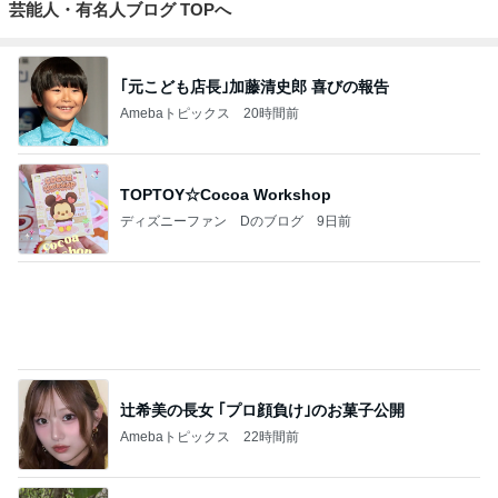
めがねとかも
65点の暮らし
元祖サロネー
HEY OMEM
ワーキングマ
めと北欧暮ら
かた。
ゼ マダム市川
E！〜0からの
ザー的 整理収
（
し
のほのぼのブ
家づくり〜
納 ＆ 北欧イン
ログ
テリア
もっと見る