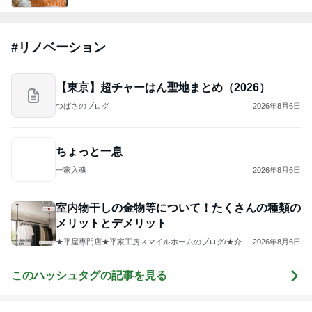
くいしんぼうCAMのもっとおいしい台湾!!!!
3日前
ジャンルランキング
インテリア・暮らし
18,961人参加中
1
おうちと暮らしのレシピ 〜HOME&LIFE〜
yuki (ドキ子）
2
進撃のおはるさん〜家づくり失敗したけど私は元気で
す〜
おはる
3
１００均・カルディ大好き！食いしん坊☆きらりん☆
のブログ
☆きらりん☆
4
5
6
7
8