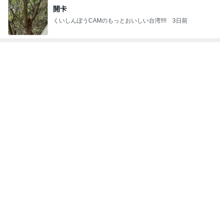
トップブロガーランキング
ファッション
子育て
1
1
妻です。ママです。女
kosodatefulな毎
です。
オギャ子の暴走～
eri.
オギャ子
2
2
40代からの大人カジュ
日曜日は９時まで
アルを品良く着こなす
い。
ファッションブログ
えりん
あべかわ
3
3
銀の滴降る降るまわり
四十路シンパパの
に・・・
日記