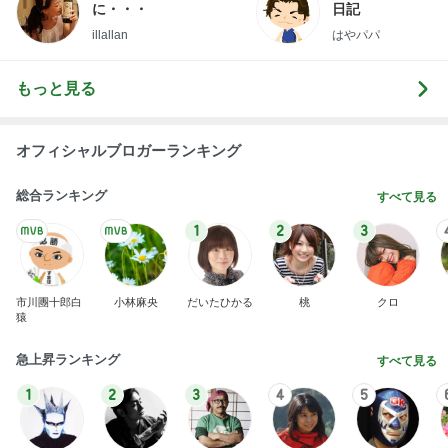
入らざるを得なかった店の店構え
Amebaトピックス
1日前
開卡
くいしんぼうCAMのもっとおいしい台湾!!!!
3日前
急遽決めた箱根と三嶋大社への旅行
Amebaトピックス
10時間前
TOPTOY☆Cocoa Workshop
ディズニーファン Dのブログ
9日前