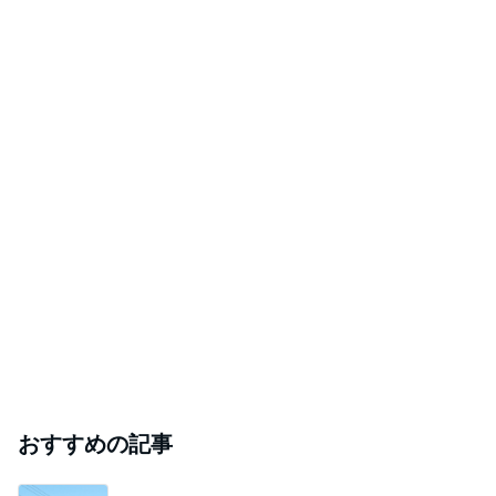
#
リノベーション
【東京】超チャーはん聖地まとめ（2026）
つばさのブログ
2026年8月6日
ちょっと一息
一家入魂
2026年8月6日
室内物干しの金物等について！たくさんの種類の
メリットとデメリット
★平屋専門店★平家工房スマイルホームのブログ/★介護
2026年8月6日
リフォーム専門店★シニアハウスプランのブログ！
このハッシュタグの記事を見る
芸能人・有名人ブログ TOPへ