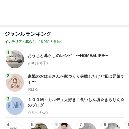
illallan
はやパパ
もっと見る
オフィシャルブロガーランキング
総合ランキング
すべて見る
1
2
3
市川團十郎白
小林麻央
だいたひかる
桃
クロ
猿
急上昇ランキング
すべて見る
1
2
3
4
5
デーモン閣下
片岡愛之助
林下清志(ビッ
沢田聖子
金沢克彦