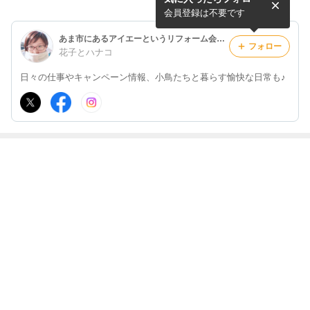
会員登録は不要です
あま市にあるアイエーというリフォーム会社のお話。～空き家管理士がいるリフォーム会社～
フォロー
花子とハナコ
日々の仕事やキャンペーン情報、小鳥たちと暮らす愉快な日常も♪
最近の画像つき記事
今日は文鳥の
小鳥の止まり木
”「拡散希望」
新しい家族です
日…に乗っかて
を綺麗に再生
雨でも風で
(≧▽≦)
インコの話(*´▽
も。。。” 今の
｀*)
私にできるこ
もっと見る
と…