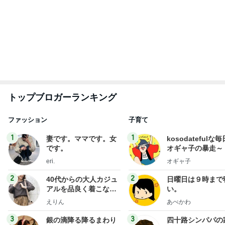
モモコ夫 初めての焼鳥コース
Amebaトピックス
1日前
最近の香港で食べて感動したもの、いろいろまと
め！
香港在住えりのおいしい食べ歩きガイド
14日前