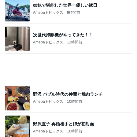
｢元こども店長｣加藤清史郎 喜びの報告
Amebaトピックス
20時間前
TOPTOY☆Cocoa Workshop
ディズニーファン Dのブログ
9日前
辻希美の長女 ｢プロ顔負け｣のお菓子公開
Amebaトピックス
22時間前
開卡