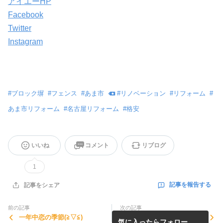
アイエーHP
Facebook
Twitter
Instagram
#
ブロック塀
#
フェンス
#
あま市
#
リノベーション
#
リフォーム
#
あま市リフォーム
#
名古屋リフォーム
#
格安
いいね
コメント
リブログ
1
記事を報告する
記事をシェア
前の記事
次の記事
一年中恋の季節(≧▽≦)
ブログの凄さ、SNSの凄さ
気に入ったらフォロー