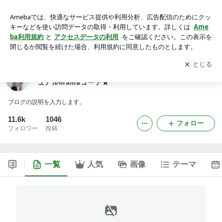
aicoco's closet ★プチプラITEMでつくる大人カジュアルmama
コーデ★
アプリをダウンロードして
ブログの更新通知
を受け取りまし
開く
ょう。
aicoco's closet ★プチプラITEMでつくる大人カジ
ュアルmamaコーデ★
ブログの説明を入力します。
11.6k
1046
フォロー
フォロワー
投稿
一覧
人気
画像
テーマ