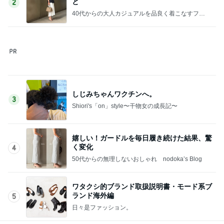
しじみちゃんワクチンへ。
3
Shiori's「on」style〜干物女の成長記〜
嬉しい！ガードルを毎日履き続けた結果、驚
く変化
4
50代からの無理しないおしゃれ nodoka’s Blog
ワタクシ的ブランド取扱説明書・モード系ブ
ランド海外編
5
日々是ファッション。
このジャンルの記事をもっと見る
レジェンド松下のなんでもプレゼン！