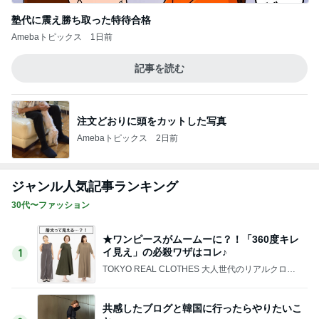
注文どおりに頭をカットした写真
Amebaトピックス
2日前
ジャンル人気記事ランキング
30代〜ファッション
★ワンピースがムームーに？！「360度キレ
イ見え」の必殺ワザはコレ♪
1
TOKYO REAL CLOTHES 大人世代のリアルクロー
ズ
共感したブログと韓国に行ったらやりたいこ
と
2
40代からの大人カジュアルを品良く着こなすファ
ッションブログ