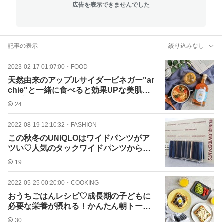
広告を表示できませんでした
記事の表示
絞り込みなし
2023-02-17 01:07:00
・
FOOD
天然由来のアップルサイダービネガー"ar
chie"と一緒に食べると効果UPな美肌ス
ープレシピ
24
2022-08-19 12:10:32
・
FASHION
この秋冬のUNIQLOはワイドパンツがア
ツい♡人気のタックワイドパンツからは
新作も！
19
2022-05-25 00:20:00
・
COOKING
おうちごはんレシピ♡成長期の子どもに
必要な栄養が摂れる！かんたん朝トース
ト
30