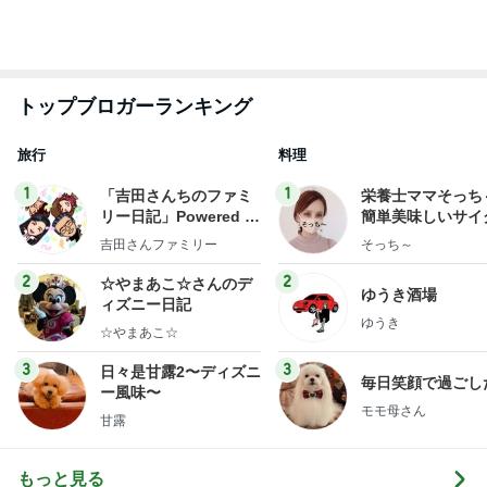
トップブロガーランキング
旅行
料理
1
1
「吉田さんちのファミ
栄養士ママそっち
リー日記」Powered b
簡単美味しいサイ
y Ameba 吉田さんファ
献立
吉田さんファミリー
そっち～
ミリーオフィシャルブ
ログ
2
2
☆やまあこ☆さんのデ
ゆうき酒場
ィズニー日記
ゆうき
☆やまあこ☆
3
3
日々是甘露2〜ディズニ
毎日笑顔で過ごし
ー風味〜
モモ母さん
甘露
もっと見る