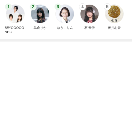
1
2
3
4
5
BEYOOOOO
島倉りか
ゆうこりん
石 安伊
蒼井心音
NDS