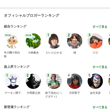
オフィシャルブロガーランキング
総合ランキング
すべて見る
1
2
3
市川團十郎白
小林麻央
だいたひかる
桃
クロ
猿
急上昇ランキング
すべて見る
1
2
3
4
5
デーモン閣下
片岡愛之助
林下清志(ビッ
沢田聖子
金沢克彦
グダディ)
新登場ランキング
すべて見る