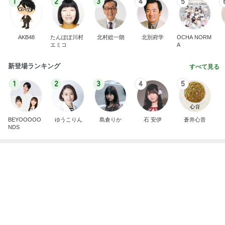
1
2
3
4
5
AKB48
たんぽぽ川村
北村総一朗
北別府学
OCHA NORM
エミコ
A
新登場ランキング
すべて見る
1
2
3
4
5
BEYOOOOO
ゆうこりん
島倉りか
石 安伊
蒼井心音
NDS
芸能人・有名人ブログ TOPへ
次世代掃除機がやってきた！！
Amebaトピックス
15時間前