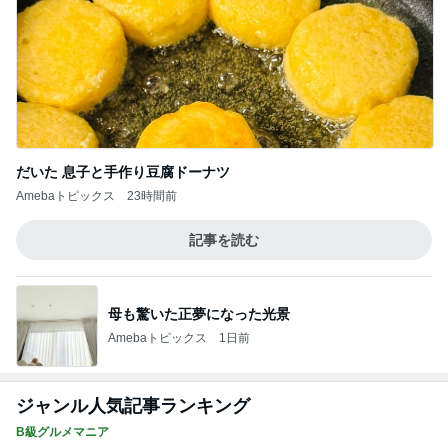
銀座おのでら＠ハワイ 我慢できません！
4
東京ホルモンズの中身のある話
土用の丑の日にうなぎを食べなかったので！
5
いもっちゃんのブログ
このジャンルの記事をもっと見る
びっくりするほど靴消臭パウダー!!
Amebaトピックス
15時間前
高橋英樹 思いがけない大好物の一皿
Amebaトピックス
1日前