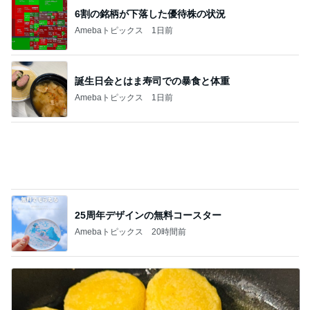
母も驚いた正夢になった光景
Amebaトピックス
1日前
ジャンル人気記事ランキング
B級グルメマニア
牛丼チェーンのすき家でキングカレーともう
１品食べてみた
1
アッキーのデカ盛りライフ
【山梨県甲州市】容赦ナシの愛情盛り！特盛
W丼を頼んだらとんでもないの出てき
2
た…！〜花藤食堂さん〜
デカ盛りんぐ
当別町の激うまうどん❤️
3
道産子どすどす！