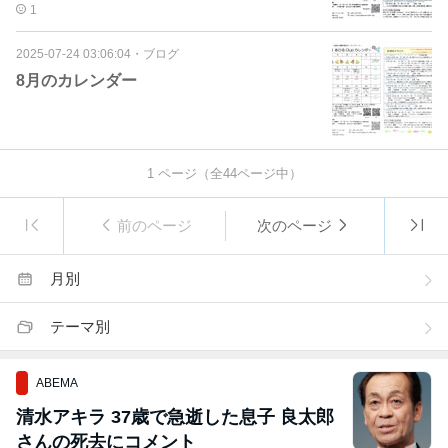
1
2025-07-24 03:06:04
・
ブログ
8月のカレンダー
1
ページ（全
44
ページ中）
前のページ
次のページ
月別
テーマ別
ABEMA
清水アキラ 37歳で急逝した息子 良太郎
さんの死去にコメント