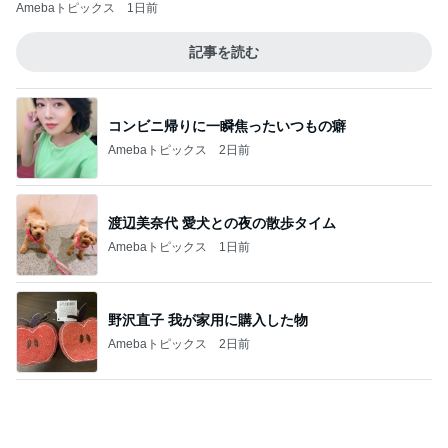
靴箱を開けても無臭になった理由！
Amebaトピックス
15時間前
女子高生に見えたプールのパラソル
Amebaトピックス
1日前
認知症の母から迎えに来てとの電話
Amebaトピックス
1日前
ご飯が消える豚肉となすの炒め
Amebaトピックス
1日前
アグネス 運転に必須のサングラス
Amebaトピックス
1日前