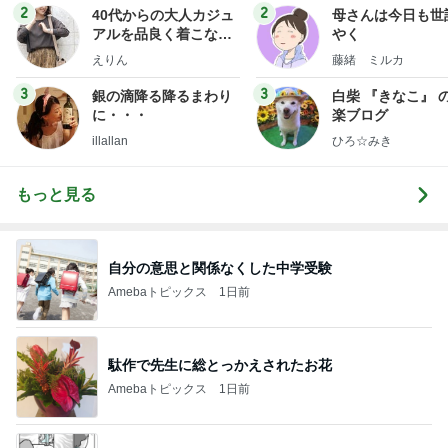
2
2
40代からの大人カジュ
母さんは今日も世
アルを品良く着こなす
やく
ファッションブログ
えりん
藤緒 ミルカ
3
3
銀の滴降る降るまわり
白柴 『きなこ』 
に・・・
楽ブログ
illallan
ひろ☆みき
もっと見る
自分の意思と関係なくした中学受験
Amebaトピックス
1日前
駄作で先生に総とっかえされたお花
Amebaトピックス
1日前