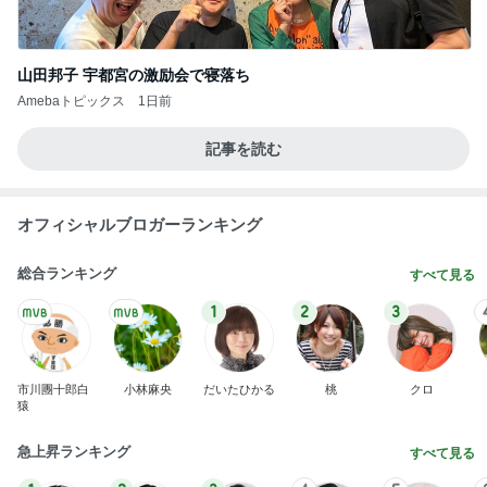
山田邦子 宇都宮の激励会で寝落ち
Amebaトピックス
1日前
記事を読む
オフィシャルブロガーランキング
総合ランキング
すべて見る
1
2
3
市川團十郎白
小林麻央
だいたひかる
桃
クロ
猿
急上昇ランキング
すべて見る