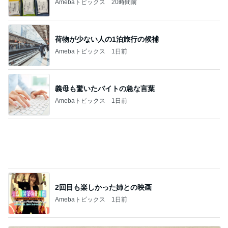
だいた 子が寝てから夫婦の時間
Amebaトピックス
1日前
記事を読む
日焼けも体型カバーも安心な水着
Amebaトピックス
2日前
6割の銘柄が下落した優待株の状況
Amebaトピックス
1日前
誕生日会とはま寿司での暴食と体重
Amebaトピックス
1日前