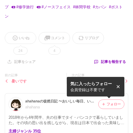
プ
#
修学旅行
#
ノースフェイス
#
林間学校
#
カバン
#
ボスト
ン
いいね
コメント
リブログ
24
4
記事を報告する
記事をシェア
前の記事
次の記事
暑いです
久しぶりの梨！と最近食べた
気に入ったらフォロー
アイス
会員登録は不要です
ahahanaの徒然日記 〜おいしい毎日、いい毎日〜
フォロー
ahahana
2018年から4年間半、夫の仕事でタイ・バンコクで暮らしていまし
た。その頃の思い出を残しながら、現在は日本で出会った美味しい
ものや、買ってよかったものを主婦目線で紹介しています。毎日の
主婦ジャンル 35位