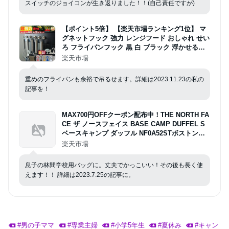
スイッチのジョイコンが生き返りました！！(自己責任ですが)
【ポイント5倍】 【楽天市場ランキング1位】 マ
グネットフック 強力 レンジフード おしゃれ せい
ろ フライパンフック 黒 白 ブラック 浮かせる収
納 キッチン 収納 吊るす ネット ネオジム磁石 玄
楽天市場
関 お風呂 浴室 5kg
重めのフライパンも余裕で吊るせます。詳細は2023.11.23の私の
記事を！
MAX700円OFFクーポン配布中！THE NORTH FA
CE ザ ノースフェイス BASE CAMP DUFFEL S
ベースキャンプ ダッフル NF0A52STボストンバ
ッグ リュックサック バックパック A3 Sサイズ 5
楽天市場
0Lメンズ レディースアウトドア キャンプ スポー
ツ 旅行 修学旅行
息子の林間学校用バッグに。丈夫でかっこいい！その後も長く使
えます！！ 詳細は2023.7.25の記事に。
#
男の子ママ
#
専業主婦
#
小学5年生
#
夏休み
#
キャン