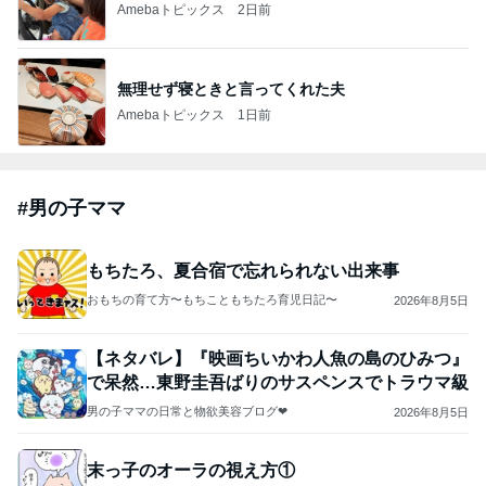
Amebaトピックス
2日前
無理せず寝ときと言ってくれた夫
Amebaトピックス
1日前
#
男の子ママ
もちたろ、夏合宿で忘れられない出来事
おもちの育て方〜もちこともちたろ育児日記〜
2026年8月5日
【ネタバレ】『映画ちいかわ人魚の島のひみつ』
で呆然…東野圭吾ばりのサスペンスでトラウマ級
男の子ママの日常と物欲美容ブログ❤︎
2026年8月5日
末っ子のオーラの視え方①