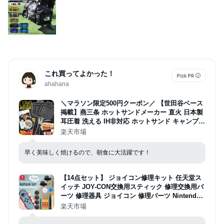
これ買ってよかった！
ahahana
＼マラソン限定500円クーポン／ 【世田谷ベース
掲載】燕三条 ホットサンドメーカー 直火 日本製
耳圧着 洗える IH非対応 ホットサンド キャンプ用
品 キャンプ グリル 耳まで サンドメーカー 1枚 1
楽天市場
枚焼き 2枚焼きハーフ フライパン Qoovel アウト
ドア 調理器具
早く美味しく焼けるので、朝食に大活躍です！
【14点セット】 ジョイコン修理キット 任天堂ス
イッチ JOY-CON交換用スティック 修理交換用パ
ーツ 修理器具 ジョイコン 修理パーツ Nintendo
Switch ジョイコン コントローラー 修理セット J
楽天市場
oy-con 修理キット ジョイコン スティック 修理
簡単修理 ニンテンドー セルフ 故障