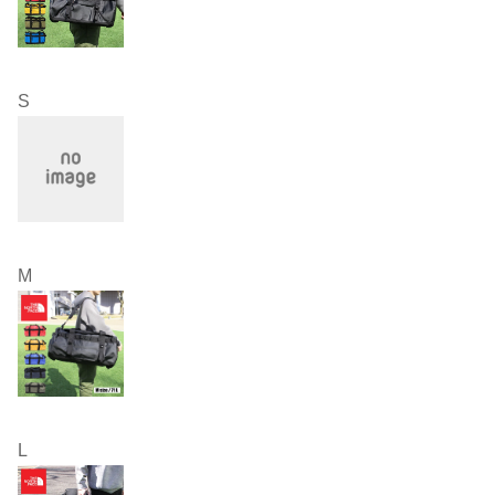
S
M
L