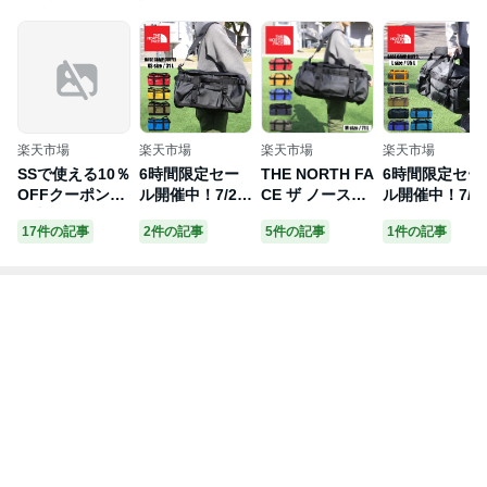
楽天市場
楽天市場
楽天市場
楽天市場
SSで使える10％
6時間限定セー
THE NORTH FA
6時間限定セー
OFFクーポン配
ル開催中！7/25
CE ザ ノースフ
ル開催中！7/2
布中！THE NO
23:59まで THE
ェイス BASE C
23:59まで TH
17件の記事
2件の記事
5件の記事
1件の記事
RTH FACE ザ
NORTH FACE
AMP DUFFEL
NORTH FACE
ノースフェイス
ザ ノースフェイ
M ベースキャン
ザ ノースフェ
BASE CAMP D
ス BASE CAMP
プ ダッフル NF
ス BASE CAM
UFFEL S ベー
DUFFEL ベース
0A52SAボスト
DUFFEL L ベ
スキャンプ ダッ
キャンプ ダッフ
ンバッグ リュッ
スキャンプ ダ
フル NF0A52ST
ル XS NF0A52S
クサック バック
フル NF0A52S
ボストンバッグ
S ボストンバッ
パック Mサイズ
ボストンバッ
リュックサック
グ ショルダーバ
71Lメンズ レデ
リュック バッ
バックパック A
ッグ リュックサ
ィース アウトド
パック メンズ
3 Sサイズ 50L
ック バックパッ
ア キャンプ ス
レディース 95
メンズ レディー
ク メンズ レデ
ポーツ 旅行 修
Lサイズアウト
スアウトドア キ
ィー 31Lアウト
学旅行
ドア キャンプ
ャンプ スポーツ
ドア キャンプ
スポーツ 旅行