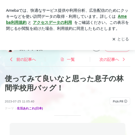
使ってみて良いなと思った息子の林間学校用バッグ！ | ahaha
naの徒然日記 〜おいしい毎日、いい毎日〜
アプリをダウンロードして
ブログの更新通知
を受け取りまし
開く
ょう。
ahahanaの徒然日記 〜おいしい毎
フォロー
日、いい毎日〜
前の記事へ
一覧
次の記事へ
使ってみて良いなと思った息子の林
間学校用バッグ！
2023-07-25 11:05:40
テーマ：
生活あれこれ(日本)