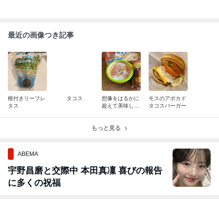
最近の画像つき記事
根付きリーフレ
タコス
想像をはるかに
モスのアボカド
タス
超えて美味しか
タコスバーガー
った、シャトレ
ーゼのアイス
もっと見る
ABEMA
宇野昌磨と交際中 本田真凜 喜びの報告
に多くの祝福