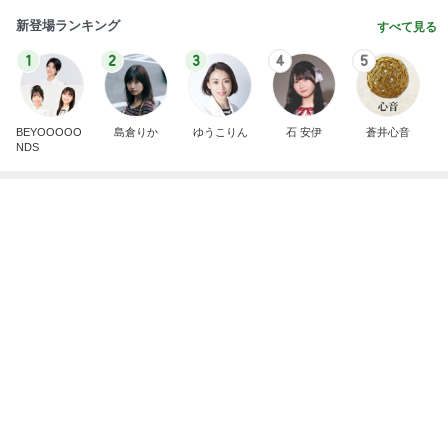
新登場ランキング
すべて見る
1
2
3
4
5
BEYOOOOO
島倉りか
ゆうこりん
石 安伊
蒼井心音
NDS