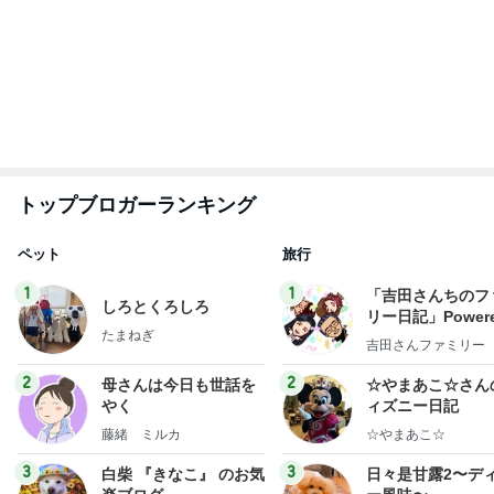
トップブロガーランキング
ペット
旅行
1
1
「吉田さんちのフ
しろとくろしろ
リー日記」Powere
たまねぎ
y Ameba 吉田さ
吉田さんファミリー
ミリーオフィシャ
ログ
2
2
母さんは今日も世話を
☆やまあこ☆さん
やく
ィズニー日記
藤緒 ミルカ
☆やまあこ☆
3
3
白柴 『きなこ』 のお気
日々是甘露2〜デ