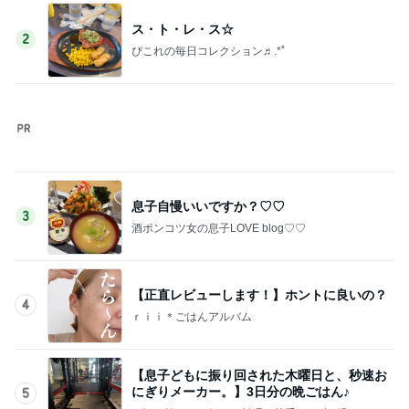
ス・ト・レ・ス☆
2
ぴこれの毎日コレクション♬.*ﾟ
息子自慢いいですか？♡♡
3
酒ポンコツ女の息子LOVE blog♡♡
【正直レビューします！】ホントに良いの？
4
ｒｉｉ＊ごはんアルバム
【息子どもに振り回された木曜日と、秒速お
にぎりメーカー。】3日分の晩ごはん♪
5