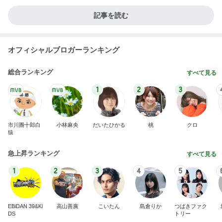
記事を読む
オフィシャルブロガーランキング
総合ランキング
すべて見る
1
2
3
市川團十郎白
小林麻央
だいたひかる
桃
クロ
猿
急上昇ランキング
すべて見る
1
2
3
4
5
EBiDAN 39&Ki
高山善廣
こいたん
島倉りか
つばきファク
DS
トリー