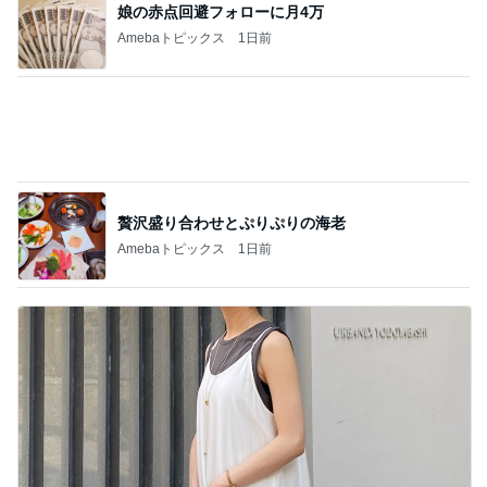
娘の赤点回避フォローに月4万
Amebaトピックス
1日前
贅沢盛り合わせとぷりぷりの海老
Amebaトピックス
1日前