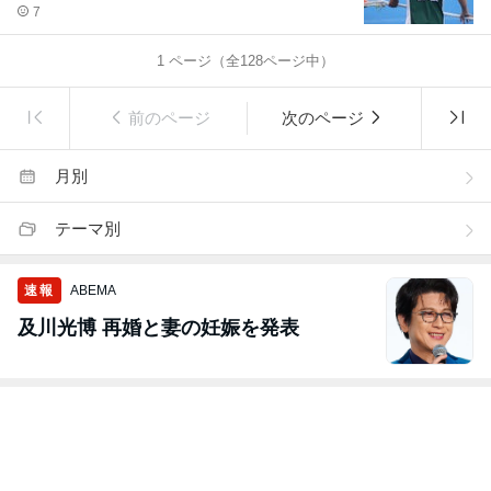
7
1
ページ（全
128
ページ中）
前のページ
次のページ
月別
テーマ別
速報
ABEMA
及川光博 再婚と妻の妊娠を発表