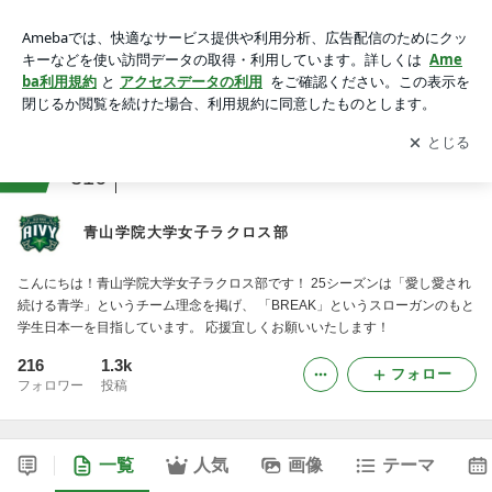
青山学院大学女子ラクロス部
アプリをダウンロードして
ブログの更新通知
を受け取りまし
開く
ょう。
ranking
アラサージャンル
316
青山学院大学女子ラクロス部
こんにちは！青山学院大学女子ラクロス部です！ 25シーズンは「愛し愛され
続ける青学」というチーム理念を掲げ、 「BREAK」というスローガンのもと
学生日本一を目指しています。 応援宜しくお願いいたします！
216
1.3k
フォロー
フォロワー
投稿
一覧
人気
画像
テーマ