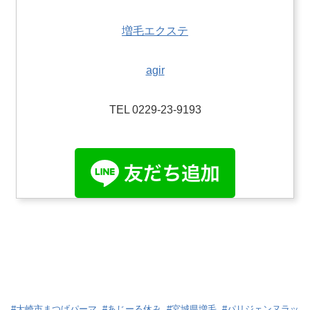
増毛エクステ
agir
TEL 0229-23-9193
#
大崎市まつげパーマ
#
あじーる休み
#
宮城県増毛
#
パリジェンヌラッ