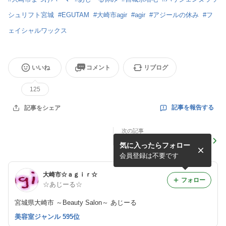
シュリフト宮城
#
EGUTAM
#
大崎市agir
#
agir
#
アジールの休み
#
フ
ェイシャルワックス
いいね
コメント
リブログ
125
記事を報告する
記事をシェア
次の記事
謹賀新年
気に入ったらフォロー
会員登録は不要です
大崎市☆ａｇｉｒ☆
フォロー
☆あじーる☆
宮城県大崎市 ～Beauty Salon～ あじーる
美容室ジャンル 595位