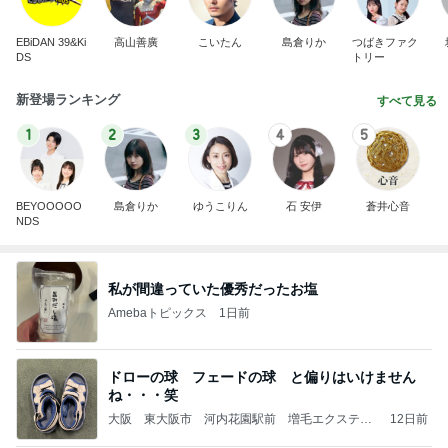
EBiDAN 39&Ki
高山善廣
こいたん
島倉りか
つばきファク
DS
トリー
新登場ランキング
すべて見る
1
2
3
4
5
BEYOOOOO
島倉りか
ゆうこりん
石 安伊
蒼井心音
NDS
私が間違っていた優秀だったお塩
Amebaトピックス
1日前
ドローの球 フェードの球 と偏りはいけません
ね・・・笑
大阪 東大阪市 河内花園駅前 増毛エクステ
12日前
天然ヘナ くせ毛カット ヘアリセッター / 美容