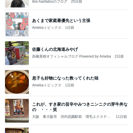
ibis-hairtatooのブログ
25日前
あくまで家庭最優先という主張
Amebaトピックス
1日前
佐藤くんの北海道みやげ
高橋英樹オフィシャルブログ Powered by Ameba
2日前
息子も好物になった救ってくれた味
Amebaトピックス
1日前
これが、すき家の旨辛やみつきニンニクの芽牛丼な
の ・・・笑
大阪 東大阪市 河内花園駅前 増毛エクステ
11日前
天然ヘナ くせ毛カット ヘアリセッター / 美容
室花時計