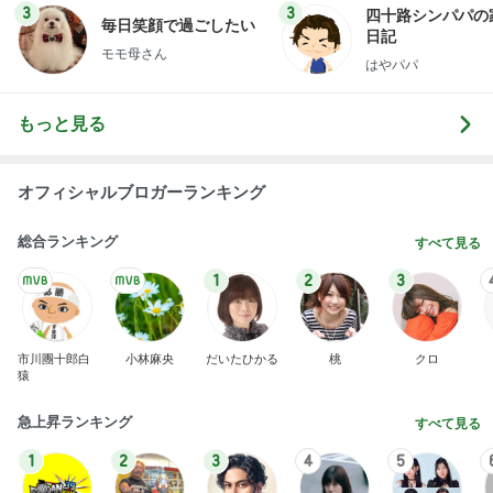
3
3
四十路シンパパの
毎日笑顔で過ごしたい
日記
モモ母さん
はやパパ
もっと見る
オフィシャルブロガーランキング
総合ランキング
すべて見る
1
2
3
市川團十郎白
小林麻央
だいたひかる
桃
クロ
猿
急上昇ランキング
すべて見る
1
2
3
4
5