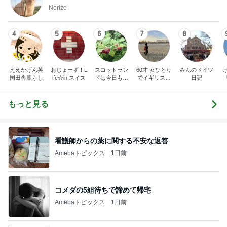
Norizo
4
5
6
7
8
ええかげん英
おじょーず！L
スコットラン
60才 女ひとり
みんのドイツ
国田舎暮らし
ife☆in スイス
ドは今日も曇
でイギリスに
日記
り空
移住
もっと見る
看護師からの薬に関する不安な返答
Amebaトピックス
1日前
コメダの5組待ちで諦めて帰宅
Amebaトピックス
1日前