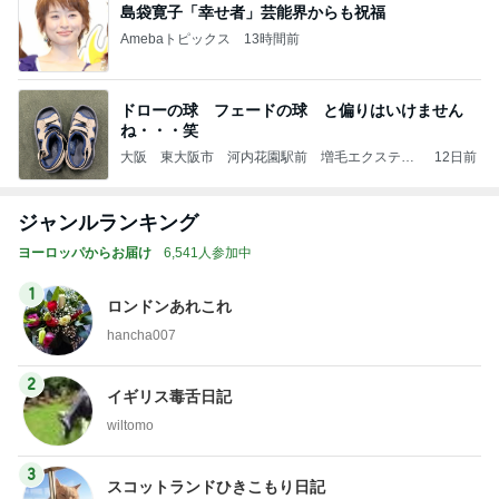
島袋寛子「幸せ者」芸能界からも祝福
Amebaトピックス
13時間前
ドローの球 フェードの球 と偏りはいけません
ね・・・笑
大阪 東大阪市 河内花園駅前 増毛エクステ
12日前
天然ヘナ くせ毛カット ヘアリセッター / 美容
室花時計
ジャンルランキング
ヨーロッパからお届け
6,541人参加中
1
ロンドンあれこれ
hancha007
2
イギリス毒舌日記
wiltomo
3
スコットランドひきこもり日記