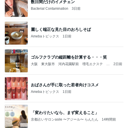
数日間だけのイメチェン
Bacterial Contamination
3日前
麗しく端正な見た目のおろしそば
Amebaトピックス
1日前
ゴルフクラブの縦距離を計算する・・・笑
大阪 東大阪市 河内花園駅前 増毛エクステ 天
2日前
然ヘナ くせ毛カット ヘアリセッター / 美容室
花時計
おばさんが手に取った若者向けコスメ
Amebaトピックス
1日前
「変わりたいなら、まず変えること」
京都占いサロンasile 〜アジール〜 らんたん
14時間前