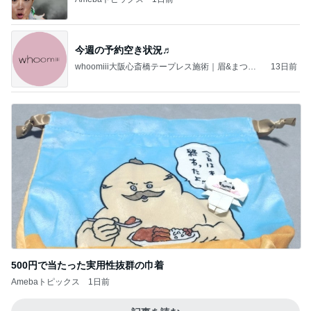
今週の予約空き状況♬
whoomiii大阪心斎橋テープレス施術｜眉&まつげ
13日前
専門プライベートサロン｜心斎橋四ツ橋駅5分❋ま
つぱ❋マツエク❋眉
500円で当たった実用性抜群の巾着
Amebaトピックス
1日前