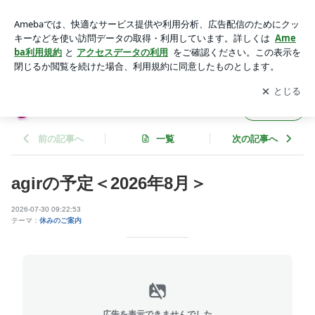
agirの予定＜2026年8月＞ | 大崎市☆ａｇｉｒ☆
アプリをダウンロードして
ブログの更新通知
を受け取りまし
開く
ょう。
大崎市☆ａｇｉｒ☆
フォロー
前の記事へ
一覧
次の記事へ
agirの予定＜2026年8月＞
2026-07-30 09:22:53
テーマ：
休みのご案内
広告を表示できませんでした