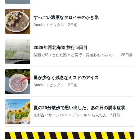
すっごい濃厚なタロイモのかき氷
Amebaトピックス
2日前
2026年再北海道 旅行 5日目
笑顔で黙々とただ黙々と実行・貫徹あるのみ のブ
28日前
ログ
量が少なく残念なミスドのアイス
Amebaトピックス
2日前
夏の20分散歩で思い出した、あの日の脱水症状
京都占いサロンasile 〜アジール〜 らんたん
6日前