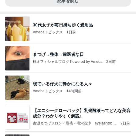
記事を読む
30代女子が毎日持ち歩く愛用品
Amebaトピックス
1日前
まつげ→整体→歯医者な日
桃オフィシャルブログ Powered by Ameba
2日前
寝ている仔犬に静かになる人々
Amebaトピックス
14時間前
【エニシーグローパック】乳発酵液ってどんな美容
成分？わかりやすく解説♪
古淵まつげサロン・眉毛・毛穴洗浄 eyelash&bea
9日前
utysalon＊KINON＊ オーナーセラピストyukinoの
ブログ