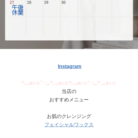
Instagram
*:..｡o○☆ﾟ･:,｡*:..｡o○☆*:..｡o○☆ﾟ･:,｡*:..｡o○☆
当店の
おすすめメニュー
お肌のクレンジング
フェイシャルワックス