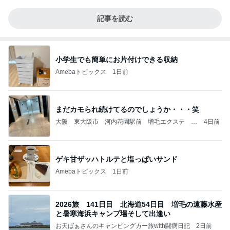
記事を読む
小学生でも簡単にお片付けできる収納
Amebaトピックス
1日前
まだカモられ続けてるのでしょうか・・・笑
大阪 東大阪市 河内花園駅前 増毛エクステ 天
4日前
然ヘナ くせ毛カット ヘアリセッター / 美容室
花時計
ゲキ甘ザッハトルテと塩っぱいサンド
Amebaトピックス
1日前
2026旅 141日目 北海道54日目 増毛の遠藤水産
と暑寒海浜キャンプ場そして出逢い
お天ばぁさんのキャンピングカー旅with闘病日記
2日前