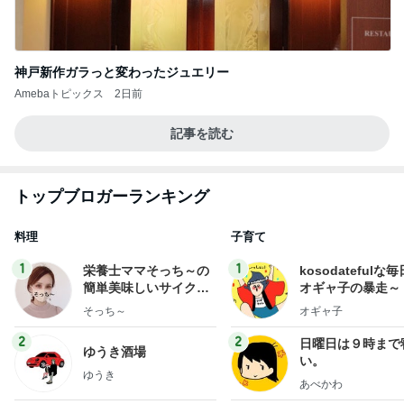
神戸新作ガラっと変わったジュエリー
Amebaトピックス
2日前
記事を読む
トップブロガーランキング
料理
子育て
1
1
栄養士ママそっち～の
kosodatefulな毎
簡単美味しいサイクル
オギャ子の暴走～
献立
そっち～
オギャ子
2
2
日曜日は９時まで
ゆうき酒場
い。
ゆうき
あべかわ