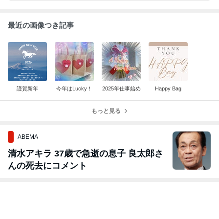
最近の画像つき記事
謹賀新年
今年はLucky！
2025年仕事始め
Happy Bag
もっと見る
ABEMA
清水アキラ 37歳で急逝の息子 良太郎さ
んの死去にコメント