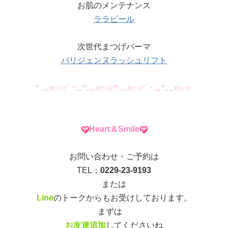
お肌のメンテナンス
ララピール
次世代まつげパーマ
パリジェンヌラッシュリフト
*:..｡o○☆ﾟ･:,｡*:..｡o○☆*:..｡o○☆ﾟ･:,｡*:..｡o○☆
Heart＆Smile
お問い合わせ・ご予約は
TEL：
0229-23-9193
または
Line
のトークからもお受けしております。
まずは
お友達追加
してくださいね