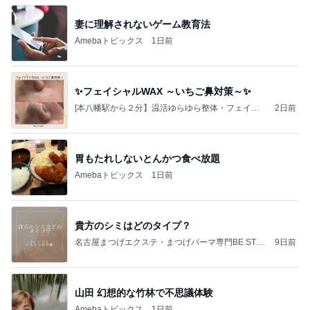
室花時計
妻に理解されないゲーム教育法
Amebaトピックス
1日前
✨フェイシャルWAX ～いちご鼻対策～✨
[本八幡駅から２分】温活ゆらゆら整体・フェイシ
2日前
ャルWAX Luno
胃もたれしないとんかつ食べ放題
Amebaトピックス
1日前
貴方のシミはどのタイプ？
名古屋まつげエクステ・まつげパーマ専門BE STYL
9日前
E owners blog
山田 幻想的な竹林で不思議体験
Amebaトピックス
1日前