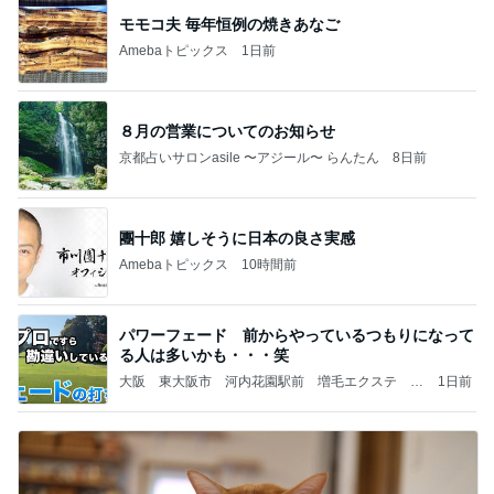
モモコ夫 毎年恒例の焼きあなご
Amebaトピックス
1日前
８月の営業についてのお知らせ
京都占いサロンasile 〜アジール〜 らんたん
8日前
團十郎 嬉しそうに日本の良さ実感
Amebaトピックス
10時間前
パワーフェード 前からやっているつもりになって
る人は多いかも・・・笑
大阪 東大阪市 河内花園駅前 増毛エクステ 天
1日前
然ヘナ くせ毛カット ヘアリセッター / 美容室
花時計