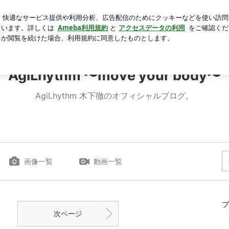
りにされること
芸能人ブログ
人気ブログ
新規登録
AgiLhythm 〜move your body〜
AgiLhythm 木下徹のオフィシャルブログ。
画像一覧
動画一覧
プ
次ページ