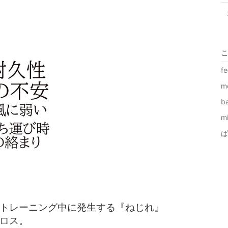
こ
f
m
b
m
ば
トレーニング中に発生する『ねじれ』
ロス。