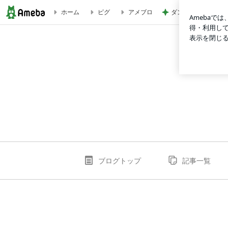
ダンスの子たちに頼
ホーム
ピグ
アメブロ
AgiLhythm 〜move your body〜
ブログトップ
記事一覧