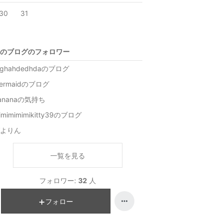
30
31
のブログのフォロワー
eghahdedhdaのブログ
ermaidのブログ
ananaの気持ち
imimimimikitty39のブログ
よりん
一覧を見る
フォロワー:
32
人
フォロー