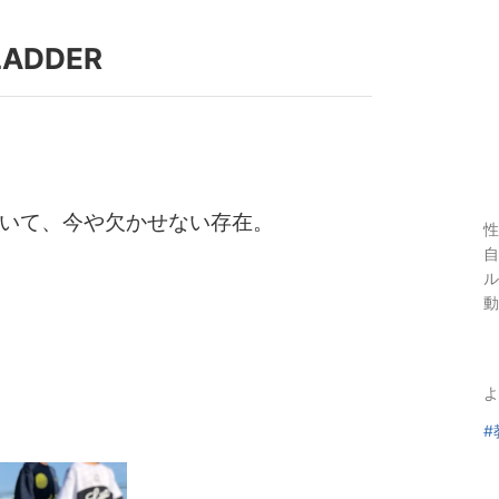
 LADDER
いて、今や欠かせない存在。
性
自
ル
動
よ
#