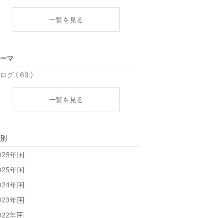
一覧を見る
ーマ
ログ ( 69 )
一覧を見る
別
026
年
開
025
年
く
開
024
年
く
開
023
年
く
開
022
年
く