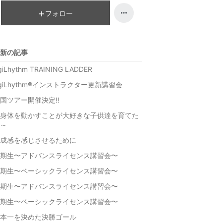
フォロー
新の記事
giLhythm TRAINING LADDER
giLhythm®︎インストラクター更新講習会
国ツアー開催決定‼︎
身体を動かすことが大好きな子供達を育てた
～
成感を感じさせるために
期生〜アドバンスライセンス講習会〜
期生〜ベーシックライセンス講習会〜
期生〜アドバンスライセンス講習会〜
期生〜ベーシックライセンス講習会〜
本一を決めた決勝ゴール