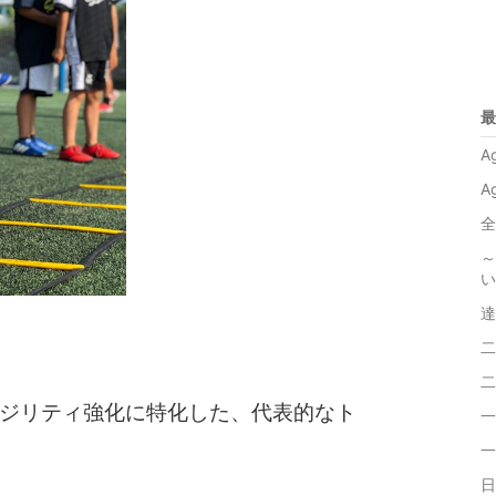
最
A
A
全
～
い
達
二
二
ジリティ強化に特化した、代表的なト
一
一
日