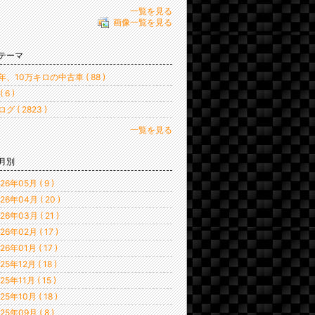
一覧を見る
画像一覧を見る
テーマ
年、10万キロの中古車 ( 88 )
( 6 )
グ ( 2823 )
一覧を見る
月別
26年05月 ( 9 )
26年04月 ( 20 )
26年03月 ( 21 )
26年02月 ( 17 )
26年01月 ( 17 )
25年12月 ( 18 )
25年11月 ( 15 )
25年10月 ( 18 )
25年09月 ( 8 )