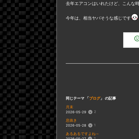
去年エアコンはいれたけど、こんな
今年は、相当ヤバそうな感じです
同じテーマ 「
ブログ
」 の記事
月末
2
2026-05-29
息抜き
1
2026-05-28
あるあるですよね～
2
2026-05-27