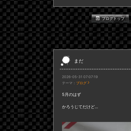
ブログトップ
まだ
2026-05-31 07:07:19
テーマ：
ブログ
5月のはず
かろうじてだけど…