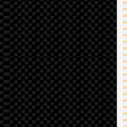
20
20
20
20
20
20
20
20
20
20
20
20
20
20
20
20
20
20
20
20