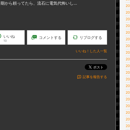
時期から頼ってたら、流石に電気代怖いし…
20
20
20
20
20
いいね
リブログする
コメントする
20
10
20
いいね！した人一覧
20
20
20
ポスト
20
記事を報告する
20
20
20
20
20
20
20
20