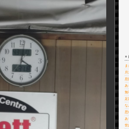
ま
月
息
あ
無
足
な
思
あ
世