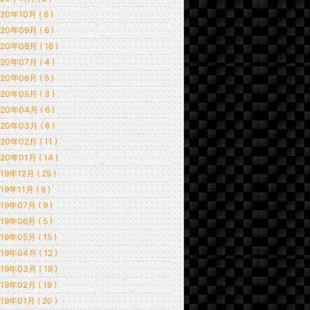
20年10月 ( 6 )
20年09月 ( 6 )
20年08月 ( 16 )
20年07月 ( 4 )
20年06月 ( 5 )
20年05月 ( 3 )
20年04月 ( 6 )
20年03月 ( 6 )
20年02月 ( 11 )
20年01月 ( 14 )
19年12月 ( 25 )
19年11月 ( 9 )
19年07月 ( 9 )
19年06月 ( 5 )
19年05月 ( 15 )
19年04月 ( 12 )
19年03月 ( 19 )
19年02月 ( 19 )
19年01月 ( 20 )