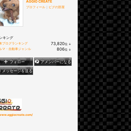
AGGIO CREATE
プロフィール
｜
ピグの部屋
ンキング
73,820
体ブログランキング
位
↓
ラ
806
ルマ・自動車ジャンル
位
↓
ン
ラ
キ
ン
ン
キ
フォロー
アメンバーになる
グ
ン
下
グ
メッセージを送る
降
下
降
/www.aggiocreate.com/