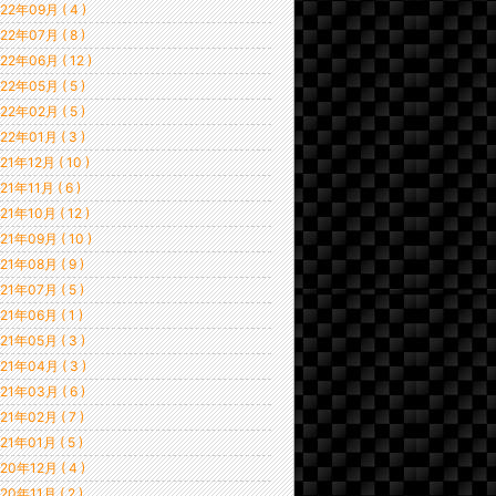
22年09月 ( 4 )
22年07月 ( 8 )
22年06月 ( 12 )
22年05月 ( 5 )
22年02月 ( 5 )
22年01月 ( 3 )
21年12月 ( 10 )
21年11月 ( 6 )
21年10月 ( 12 )
21年09月 ( 10 )
21年08月 ( 9 )
21年07月 ( 5 )
21年06月 ( 1 )
21年05月 ( 3 )
21年04月 ( 3 )
21年03月 ( 6 )
21年02月 ( 7 )
21年01月 ( 5 )
20年12月 ( 4 )
20年11月 ( 2 )