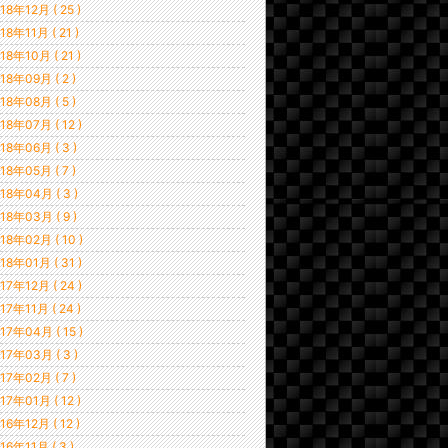
18年12月 ( 25 )
18年11月 ( 21 )
18年10月 ( 21 )
18年09月 ( 2 )
18年08月 ( 5 )
18年07月 ( 12 )
18年06月 ( 3 )
18年05月 ( 7 )
18年04月 ( 3 )
18年03月 ( 9 )
18年02月 ( 10 )
18年01月 ( 31 )
17年12月 ( 24 )
17年11月 ( 24 )
17年04月 ( 15 )
17年03月 ( 3 )
17年02月 ( 7 )
17年01月 ( 12 )
16年12月 ( 12 )
16年11月 ( 3 )