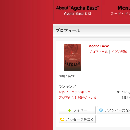
プロフィール
Ageha Base
プロフィール
｜
ピグの部屋
性別：
男性
ランキング
38,465
全体ブログランキング
192
アジアからお届けジャンル
フォロー
アメンバーにな
メッセージを送る