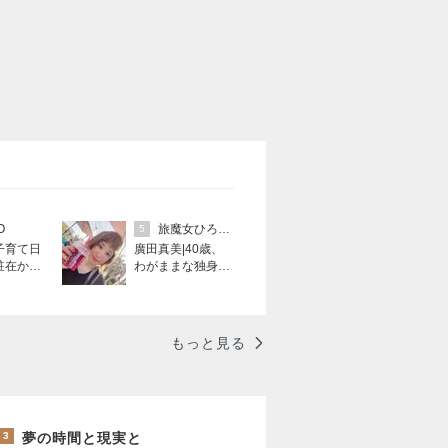
O
旅魔女ひろた まみ（投資家）
5
子育て日
廣田真美|40歳、
わがままな独身貴
ール駐在
族なFXトレーダー
どきさい
で旅人な女。
もっと見る
3
夢の時間と現実と