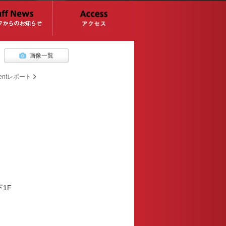
画像一覧
ventレポート
下1F