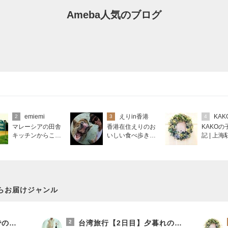
Ameba人気のブログ
emiemi
えりin香港
KAK
2
3
4
マレーシアの田舎
香港在住えりのお
KAKOの
キッチンからこん
いしい食べ歩きガ
記 | 上海駐在から
にちは
イド
シンガポ
へ。とき
たま。
らお届けジャンル
新・今日のマレーシアでの不幸話⑨入居したのは3月、その4か月後に起こった悲劇・・
2
台湾旅行【2日目】夕暮れの九份へ。『千と千尋』の世界を歩く