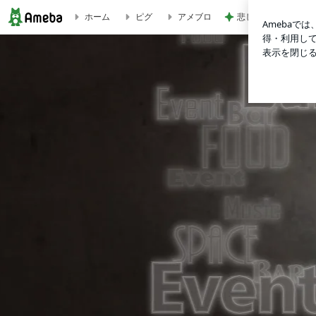
ホーム
ピグ
アメブロ
悲しい日に貰い幸せ
Access | Ageha Base
.