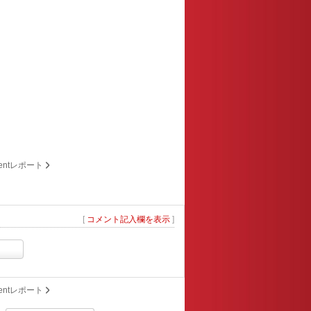
ventレポート
[
コメント記入欄を表示
]
ventレポート