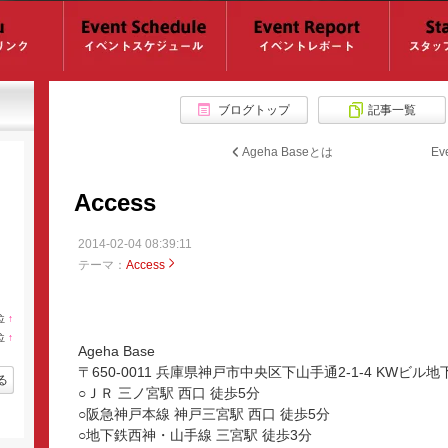
ブログトップ
記事一覧
Ageha Baseとは
E
Access
2014-02-04 08:39:11
テーマ：
Access
位
↑
ラ
位
↑
ン
ラ
Ageha Base
キ
ン
ン
〒650-0011 兵庫県神戸市中央区下山手通2-1-4 KWビル地
キ
る
グ
ン
○ＪＲ 三ノ宮駅 西口 徒歩5分
上
グ
昇
○阪急神戸本線 神戸三宮駅 西口 徒歩5分
上
昇
○地下鉄西神・山手線 三宮駅 徒歩3分