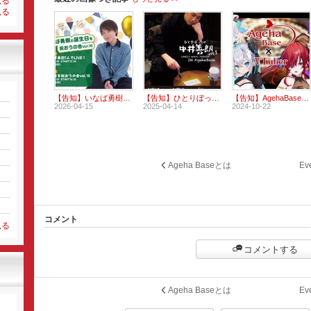
見る
見る
【告知】いなば勇樹の誕生日を祝おうの会vol.10
【告知】ひとりぼっちの中井善朗vol.5 お外でチェキ通販
【告知】AgehaBaseとVtuberのコラボ店
2026-04-15
2025-04-14
2024-10-22
Ageha Baseとは
E
コメント
見る
コメントする
Ageha Baseとは
E