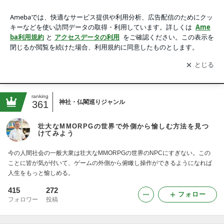
壮大なMMORPGの世界で外側から愉しむ方法を見つけてみよ
う
アプリをダウンロードして
ブログの更新通知
を受け取りまし
開く
ょう。
Ameblo
スーパー飛び級
Facebook
Twitter
Instagram
ranking
神社・仏閣巡りジャンル
361
壮大なMMORPGの世界で外側から愉しむ方法を見つ
けてみよう
今の人間社会の一般大衆は壮大なMMORPGの世界のNPCにすぎない。この
ことに皆が気が付いて、ゲームの外側から俯瞰し操作ができるようになれば
人生をもっと愉しめる。
415
272
フォロー
フォロワー
投稿