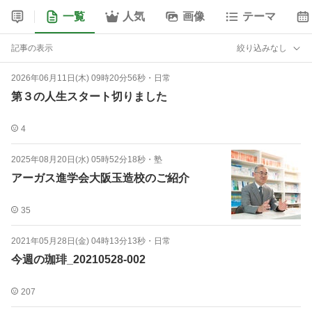
一覧
人気
画像
テーマ
記事の表示
絞り込みなし
2026年06月11日(木) 09時20分56秒
・
日常
第３の人生スタート切りました
4
2025年08月20日(水) 05時52分18秒
・
塾
アーガス進学会大阪玉造校のご紹介
35
2021年05月28日(金) 04時13分13秒
・
日常
今週の珈琲_20210528-002
207