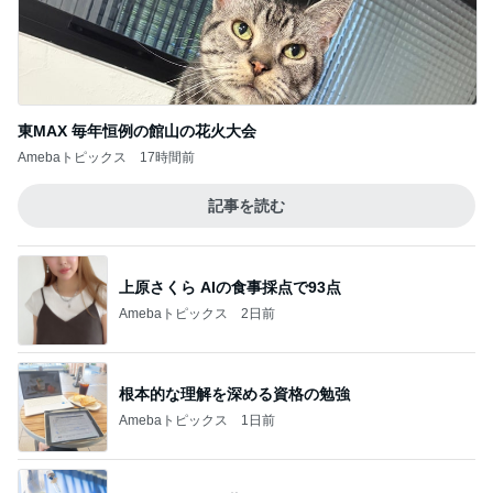
上原さくら AIの食事採点で93点
Amebaトピックス
2日前
根本的な理解を深める資格の勉強
Amebaトピックス
1日前
副作用を抑える薬のエグい副作用
Amebaトピックス
1日前