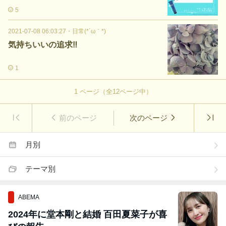
5
2021-07-08 06:03:27
・
日常(*´ω｀*)
気持ちいいの追求‼️
1
1
ページ（全
12
ページ中）
前のページ
次のページ
月別
テーマ別
ABEMA
2024年に堂本剛と結婚 百田夏菜子が喜