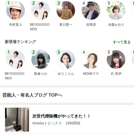
1
2
3
4
5
木村直人
BEYOOOOO
美川憲一
吉岡淳
水森かおり
NDS
新登場ランキング
すべて見る
1
2
3
4
5
BEYOOOOO
島倉りか
ゆうこりん
MOMIママ
石 安伊
NDS
芸能人・有名人ブログ TOPへ
次世代掃除機がやってきた！！
Amebaトピックス
16時間前