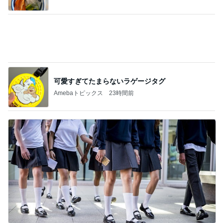
息子の部活でリセットされた予定
Amebaトピックス
2日前
記事を読む
娘を見習った銀テープのお裾分け
Amebaトピックス
22時間前