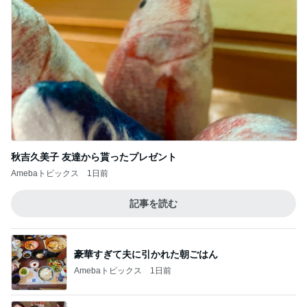
秋吉久美子 友達から貰ったプレゼント
Amebaトピックス
1日前
記事を読む
豪華すぎて夫に引かれた朝ごはん
Amebaトピックス
1日前
桃 加工なしで美しい友人に驚き
Amebaトピックス
1日前
だいた 夫と一緒な息子の寛ぎ方
Amebaトピックス
1日前