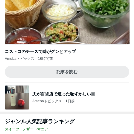
Amebaトピックス
16時間前
記事を読む
夫が百貨店で遭った恥ずかしい目
Amebaトピックス
1日前
ジャンル人気記事ランキング
スイーツ・デザートマニア
【富山旅】初日は食べて飲んでばかり！
1
オヤジのスイーツ時々ランニングブログ
【レシート公開】スタバのバースデーリワー
ドはグッズにも使える？5,900円の新作が4,88
2
1円に
華麗なるスタバマダム