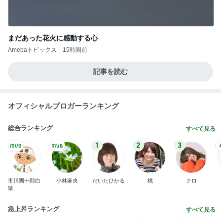
まだあった花火に感動する心
Amebaトピックス
15時間前
記事を読む
オフィシャルブロガーランキング
総合ランキング
すべて見る
1
2
3
市川團十郎白
小林麻央
だいたひかる
桃
クロ
猿
急上昇ランキング
すべて見る