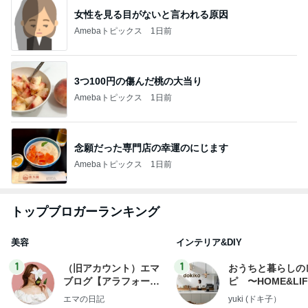
女性を見る目がないと言われる原因
Amebaトピックス
1日前
3つ100円の傷んだ桃の大当り
Amebaトピックス
1日前
念願だった専門店の幸運のにじます
Amebaトピックス
1日前
トップブロガーランキング
美容
インテリア&DIY
1
1
（旧アカウント）エマ
おうちと暮らしの
ブログ【アラフォー会
ピ 〜HOME&LI
社売却セカンドライ
エマの日記
yuki (ドキ子）
フ】