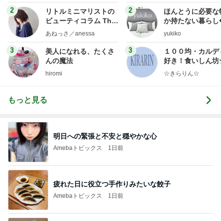
2
2
リトルミニマリストの
ほんとうに必要な
ビューティコラム The
か持たない暮らし
little minimalist's bea
ep Life Simple
あねっさ／anessa
yukiko
uty colum
ンテリアのきろく
3
3
美人になれる、たくさ
１００均・カルデ
んの魔法
好き！食いしん坊
らりん☆のブログ
hiromi
☆きらりん☆
もっと見る
明日への緊張と不安と穏やかな心
Amebaトピックス
1日前
疲れた日に役立つ手作りみたいな餃子
Amebaトピックス
1日前