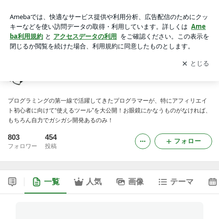
自動でアフィリエイト！実践テクニック集
アプリをダウンロードして
ブログの更新通知
を受け取りまし
開く
ょう。
自動でアフィリエイト！実践テクニック集
プログラミングの第一線で活躍してきたプログラマーが、特にアフィリエイ
ト初心者に向けて“使えるツール”を大公開！お眼鏡にかなうものがなければ、
もちろん自力でガシガシ開発あるのみ！
803
454
フォロー
フォロワー
投稿
一覧
人気
画像
テーマ