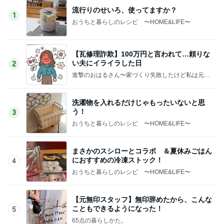
流行りのせいろ、使ってますか？
1
おうちと暮らしのレシピ 〜HOME&LIFE〜
【瓦修理詐欺】100万円と言われて…頼りな
い夫にイライラした日
2
進撃のおはるさん〜家づくり失敗したけど私は元気
です〜
洗濯物を入れるだけじゃもったいないと思
う！
3
おうちと暮らしのレシピ 〜HOME&LIFE〜
まさかのスシローとコラボ ＆夏休みごはん
におすすめの冷凍ストック！
4
おうちと暮らしのレシピ 〜HOME&LIFE〜
【元無印スタッフ】無印辞めたから、こんな
こともできるようになった！
5
65点の暮らしかた。