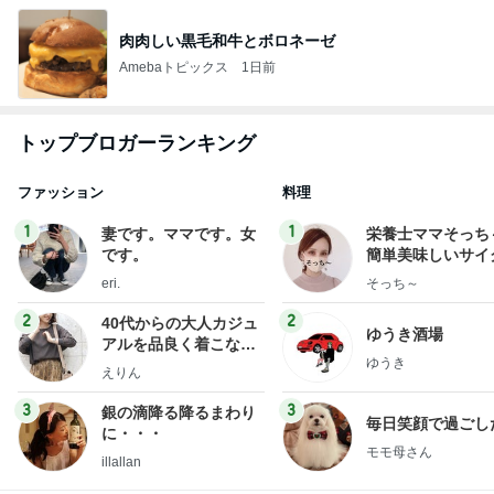
肉肉しい黒毛和牛とボロネーゼ
Amebaトピックス
1日前
トップブロガーランキング
ファッション
料理
1
1
妻です。ママです。女
栄養士ママそっち
です。
簡単美味しいサイ
献立
eri.
そっち～
2
2
40代からの大人カジュ
ゆうき酒場
アルを品良く着こなす
ゆうき
ファッションブログ
えりん
3
3
銀の滴降る降るまわり
毎日笑顔で過ごし
に・・・
モモ母さん
illallan