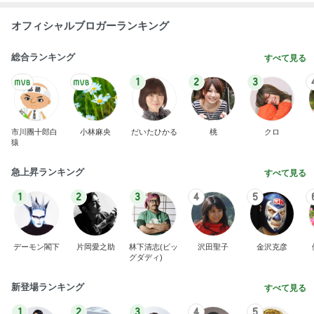
オフィシャルブロガーランキング
総合ランキング
すべて見る
1
2
3
市川團十郎白
小林麻央
だいたひかる
桃
クロ
猿
急上昇ランキング
すべて見る
1
2
3
4
5
デーモン閣下
片岡愛之助
林下清志(ビッ
沢田聖子
金沢克彦
グダディ)
新登場ランキング
すべて見る
1
2
3
4
5