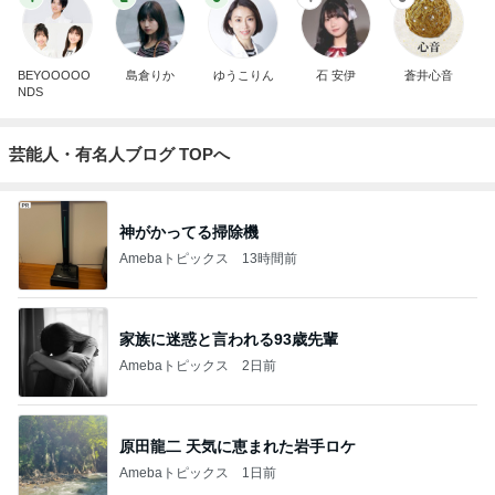
BEYOOOOO
島倉りか
ゆうこりん
石 安伊
蒼井心音
NDS
芸能人・有名人ブログ TOPへ
神がかってる掃除機
Amebaトピックス
13時間前
家族に迷惑と言われる93歳先輩
Amebaトピックス
2日前
原田龍二 天気に恵まれた岩手ロケ
Amebaトピックス
1日前