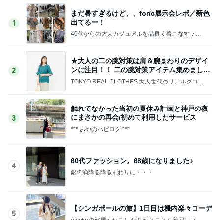
まだ暑すぎるけど、、for/c展示会レポ／新色
出てるー！
1
40代からの大人カジュアルを品良く着こなすファ
ッションブログ
★大人の二の腕対策は肩＆腕まわりのデザイ
ンに注目！！ 二の腕対策アイテム集めました
2
♪
TOKYO REAL CLOTHES 大人世代のリアルクロー
ズ
触れてなかった当初の夏休み計画と神戸の夜
にまさかの再会/初めて利用したサービス
3
*** あやのハピログ ***
60代ファッション。68歳になりました♪
4
銀の滴降る降るまわりに・・・
【シンガポールの旅】1日目は機内楽々コーデ
5
etsukoの部屋へおこしやす 〜とことん着回しコー