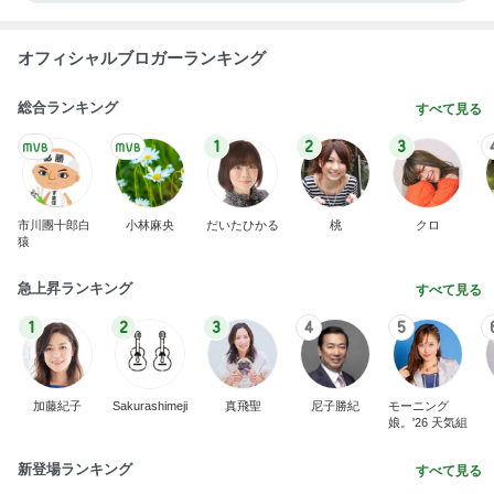
オフィシャルブロガーランキング
総合ランキング
すべて見る
1
2
3
市川團十郎白
小林麻央
だいたひかる
桃
クロ
猿
急上昇ランキング
すべて見る
1
2
3
4
5
加藤紀子
Sakurashimeji
真飛聖
尼子勝紀
モーニング
娘。'26 天気組
新登場ランキング
すべて見る