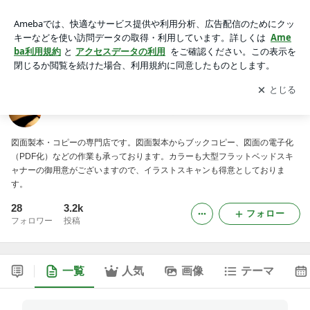
足立コピーセンターの日々是忘備録
アプリをダウンロードして
ブログの更新通知
を受け取りまし
開く
ょう。
足立コピーセンターの日々是忘備録
図面製本・コピーの専門店です。図面製本からブックコピー、図面の電子化
（PDF化）などの作業も承っております。カラーも大型フラットベッドスキ
ャナーの御用意がございますので、イラストスキャンも得意としておりま
す。
28
3.2k
フォロー
フォロワー
投稿
一覧
人気
画像
テーマ