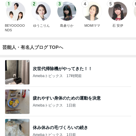
1
2
3
4
5
BEYOOOOO
ゆうこりん
島倉りか
MOMIママ
石 安伊
NDS
芸能人・有名人ブログ TOPへ
次世代掃除機がやってきた！！
Amebaトピックス
17時間前
疲れやすい身体のための運動を決意
Amebaトピックス
1日前
休み休みの毛づくろいの続き
Amebaトピックス
1日前