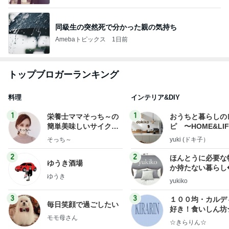
同級生の突然死で分かった親の気持ち
Amebaトピックス
1日前
トップブロガーランキング
料理
インテリア&DIY
1
1
栄養士ママそっち～の
おうちと暮らしの
簡単美味しいサイクル
ピ 〜HOME&LI
献立
そっち～
yuki (ドキ子）
2
2
ほんとうに必要な
ゆうき酒場
か持たない暮らし
ゆうき
ep Life Simple
yukiko
ンテリアのきろく
3
3
１００均・カルデ
毎日笑顔で過ごしたい
好き！食いしん坊
モモ母さん
らりん☆のブログ
☆きらりん☆