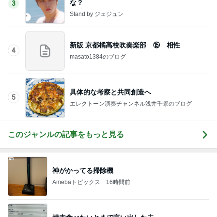
な？
3
Stand by ジェジュン
新版 京都橘高校吹奏楽部 ⑮ 相性
4
masato1384のブログ
具体的な考察と共同創造へ
5
エレクトーン演奏チャンネル浅井千景のブログ
このジャンルの記事をもっと見る
神がかってる掃除機
Amebaトピックス
16時間前