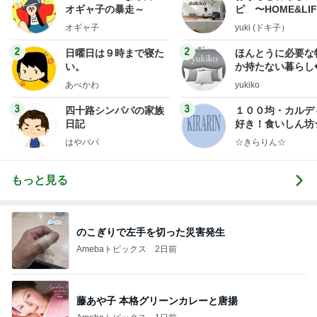
オギャ子の暴走～
ピ 〜HOME&LI
オギャ子
yuki (ドキ子）
2
2
日曜日は９時まで寝た
ほんとうに必要な
い。
か持たない暮らし
ep Life Simple
あべかわ
yukiko
ンテリアのきろく
3
3
四十路シンパパの家族
１００均・カルデ
日記
好き！食いしん坊
らりん☆のブログ
はやパパ
☆きらりん☆
もっと見る
のこぎりで左手を切った災害発生
Amebaトピックス
2日前
藤あや子 本格グリーンカレーと唐揚