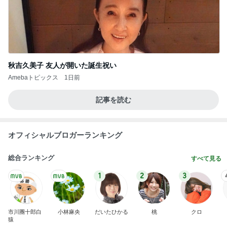
秋吉久美子 友人が開いた誕生祝い
Amebaトピックス
1日前
記事を読む
オフィシャルブロガーランキング
総合ランキング
すべて見る
1
2
3
市川團十郎白
小林麻央
だいたひかる
桃
クロ
猿