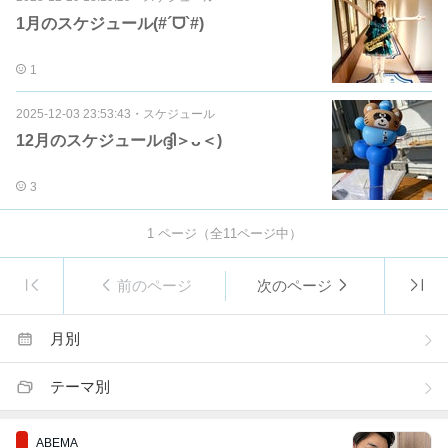
1月のスケジュール(#´ᗜ`#)
1
2025-12-03 23:53:43
・
スケジュール
12月のスケジュールദ്ദി＞ᴗ＜)
3
1
ページ（全
11
ページ中）
前のページ
次のページ
月別
テーマ別
ABEMA