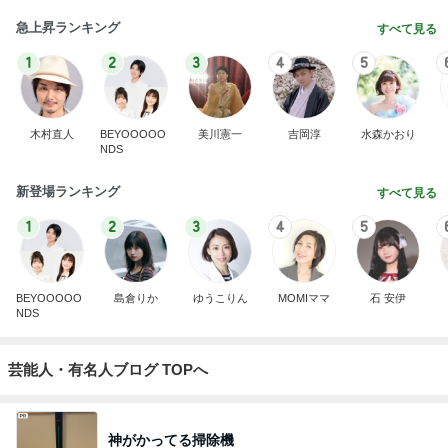
急上昇ランキング
すべて見る
1
2
3
4
5
木村直人
BEYOOOOO
美川憲一
吉岡淳
水森かおり
NDS
新登場ランキング
すべて見る
1
2
3
4
5
BEYOOOOO
島倉りか
ゆうこりん
MOMIママ
石 安伊
NDS
芸能人・有名人ブログ TOPへ
神がかってる掃除機