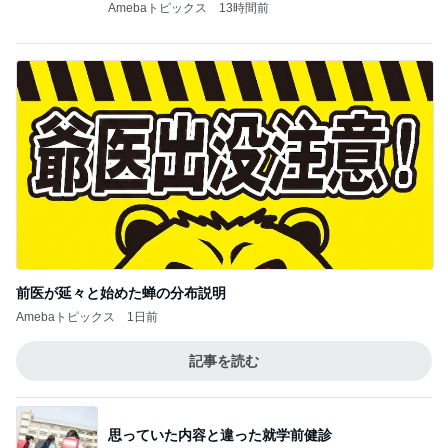
Amebaトピックス
13時間前
前医が延々と始めた蝉の分布説明
Amebaトピックス
1日前
記事を読む
思っていた内容と違った就学前健診